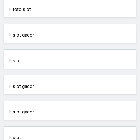
toto slot
slot gacor
slot
slot gacor
slot gacor
slot