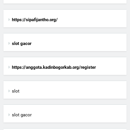
https://sipafijantho.org/
slot gacor
https://anggota.kadinbogorkab.org/register
slot
slot gacor