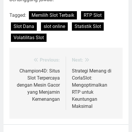
Tagged:
Memilih Slot Terbaik
RTP Slot
Slot Dana
slot online
Statistik Slot
Volatilitas Slot
Previous:
Next:
Post
navigation
Champion4D: Situs
Strategi Menang di
Slot Terpercaya
CorlaSlot:
dengan Mesin Gacor
Mengoptimalkan
yang Menjamin
RTP untuk
Kemenangan
Keuntungan
Maksimal