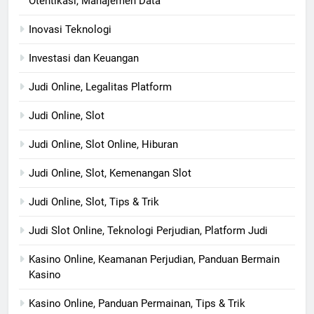
Otentikasi, Manajemen Data
Inovasi Teknologi
Investasi dan Keuangan
Judi Online, Legalitas Platform
Judi Online, Slot
Judi Online, Slot Online, Hiburan
Judi Online, Slot, Kemenangan Slot
Judi Online, Slot, Tips & Trik
Judi Slot Online, Teknologi Perjudian, Platform Judi
Kasino Online, Keamanan Perjudian, Panduan Bermain
Kasino
Kasino Online, Panduan Permainan, Tips & Trik