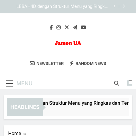
Skip
EDWINSLOT dengan Desain Responsif untuk
to
Berbagai Perangkat
content
LEBAH4D dengan Desain Responsif untuk
Berbagai Perangkat
EDWINSLOT dengan Struktur Menu yang Ringkas
dan Terarah
LEBAH4D dengan Struktur Menu yang Ringkas
dan Terarah
Jamon UA
Nikmati Jamon Iberico Berkualitas Dari
EDWINSLOT dengan Desain Responsif untuk
NEWSLETTER
RANDOM NEWS
Berbagai Perangkat
Jamonua. Produk Khas Spanyol Dengan
LEBAH4D dengan Desain Responsif untuk
Cita Rasa Autentik.
Berbagai Perangkat
MENU
DWINSLOT dengan Struktur Menu yang Ringkas dan Terarah
HEADLINES
Weeks Ago
Home