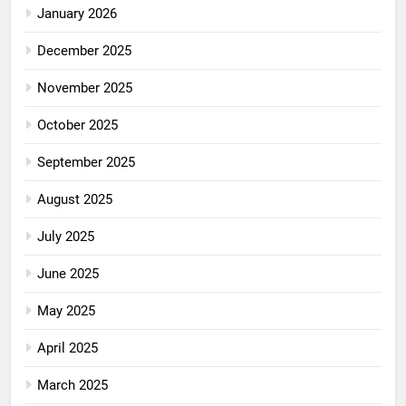
January 2026
December 2025
November 2025
October 2025
September 2025
August 2025
July 2025
June 2025
May 2025
April 2025
March 2025