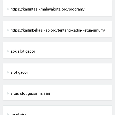
https://kadintasikmalayakota.org/program/
https://kadinbekasikab.org/tentang-kadin/ketua-umum/
apk slot gacor
slot gacor
situs slot gacor hari ini
togel viral