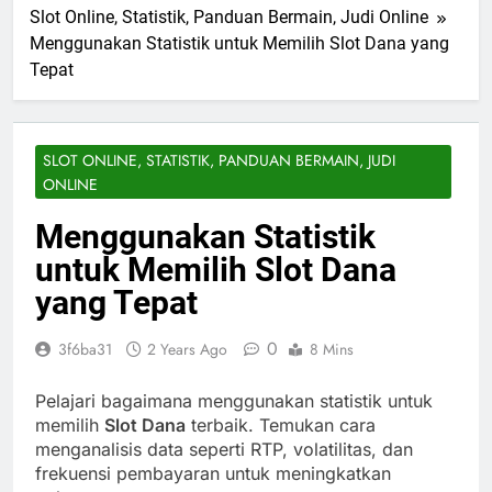
Slot Online, Statistik, Panduan Bermain, Judi Online
Menggunakan Statistik untuk Memilih Slot Dana yang
Tepat
SLOT ONLINE, STATISTIK, PANDUAN BERMAIN, JUDI
ONLINE
Menggunakan Statistik
untuk Memilih Slot Dana
yang Tepat
0
3f6ba31
2 Years Ago
8 Mins
Pelajari bagaimana menggunakan statistik untuk
memilih
Slot Dana
terbaik. Temukan cara
menganalisis data seperti RTP, volatilitas, dan
frekuensi pembayaran untuk meningkatkan