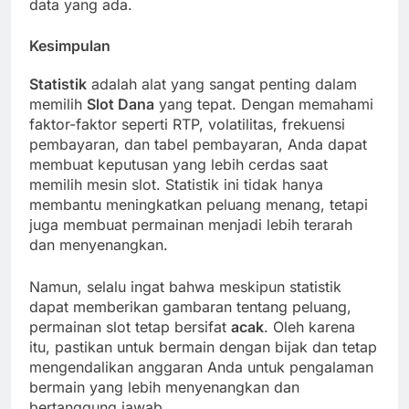
data yang ada.
Kesimpulan
Statistik
adalah alat yang sangat penting dalam
memilih
Slot Dana
yang tepat. Dengan memahami
faktor-faktor seperti RTP, volatilitas, frekuensi
pembayaran, dan tabel pembayaran, Anda dapat
membuat keputusan yang lebih cerdas saat
memilih mesin slot. Statistik ini tidak hanya
membantu meningkatkan peluang menang, tetapi
juga membuat permainan menjadi lebih terarah
dan menyenangkan.
Namun, selalu ingat bahwa meskipun statistik
dapat memberikan gambaran tentang peluang,
permainan slot tetap bersifat
acak
. Oleh karena
itu, pastikan untuk bermain dengan bijak dan tetap
mengendalikan anggaran Anda untuk pengalaman
bermain yang lebih menyenangkan dan
bertanggung jawab.