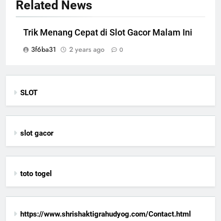
Related News
Trik Menang Cepat di Slot Gacor Malam Ini
3f6ba31
2 years ago
0
SLOT
slot gacor
toto togel
https://www.shrishaktigrahudyog.com/Contact.html