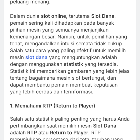
peluang menang.
Dalam dunia
slot online
, terutama
Slot Dana
,
pemain sering kali dihadapkan pada banyak
pilihan mesin yang semuanya menjanjikan
kemenangan besar. Namun, untuk pemilihan yang
tepat, mengandalkan intuisi semata tidak cukup.
Salah satu cara yang paling efektif untuk memilih
mesin
slot dana
yang menguntungkan adalah
dengan menggunakan
statistik
yang tersedia.
Statistik ini memberikan gambaran yang lebih jelas
tentang bagaimana mesin slot berfungsi, dan
dapat membantu pemain membuat keputusan
yang lebih cerdas dan terinformasi.
1.
Memahami RTP (Return to Player)
Salah satu statistik paling penting yang harus Anda
pertimbangkan saat memilih mesin
Slot Dana
adalah
RTP
atau
Return to Player
. RTP
menunjukkan persentase dari total taruhan yang