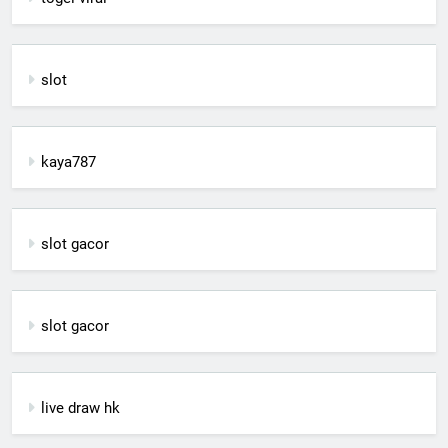
slot
kaya787
slot gacor
slot gacor
live draw hk