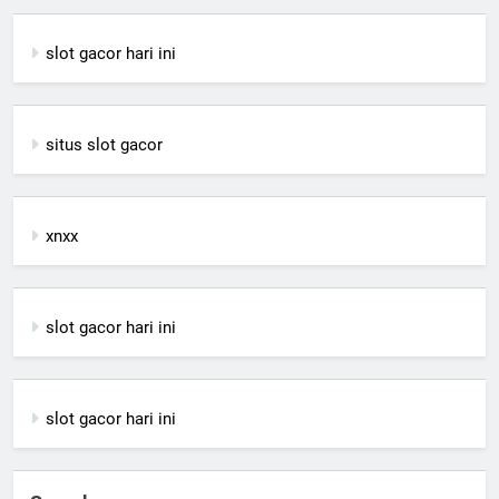
slot gacor hari ini
situs slot gacor
xnxx
slot gacor hari ini
slot gacor hari ini