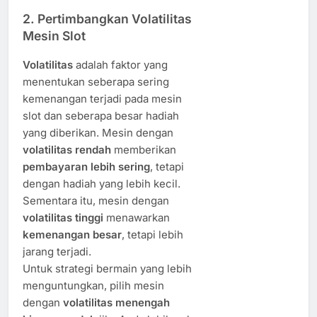
2.
Pertimbangkan Volatilitas
Mesin Slot
Volatilitas
adalah faktor yang
menentukan seberapa sering
kemenangan terjadi pada mesin
slot dan seberapa besar hadiah
yang diberikan. Mesin dengan
volatilitas rendah
memberikan
pembayaran lebih sering
, tetapi
dengan hadiah yang lebih kecil.
Sementara itu, mesin dengan
volatilitas tinggi
menawarkan
kemenangan besar
, tetapi lebih
jarang terjadi.
Untuk strategi bermain yang lebih
menguntungkan, pilih mesin
dengan
volatilitas menengah