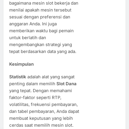
bagaimana mesin slot bekerja dan
menilai apakah mesin tersebut
sesuai dengan preferensi dan
anggaran Anda. Ini juga
memberikan waktu bagi pemain
untuk berlatih dan
mengembangkan strategi yang
tepat berdasarkan data yang ada.
Kesimpulan
Statistik
adalah alat yang sangat
penting dalam memilih
Slot Dana
yang tepat. Dengan memahami
faktor-faktor seperti RTP,
volatilitas, frekuensi pembayaran,
dan tabel pembayaran, Anda dapat
membuat keputusan yang lebih
cerdas saat memilih mesin slot.