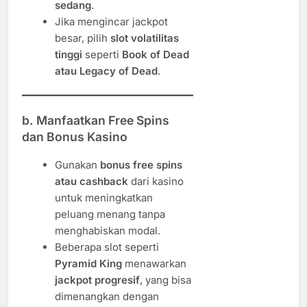
sedang
.
Jika mengincar jackpot
besar, pilih
slot volatilitas
tinggi
seperti
Book of Dead
atau Legacy of Dead
.
b. Manfaatkan Free Spins
dan Bonus Kasino
Gunakan
bonus free spins
atau cashback
dari kasino
untuk meningkatkan
peluang menang tanpa
menghabiskan modal.
Beberapa slot seperti
Pyramid King
menawarkan
jackpot progresif
, yang bisa
dimenangkan dengan