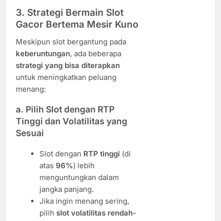
3. Strategi Bermain Slot
Gacor Bertema Mesir Kuno
Meskipun slot bergantung pada
keberuntungan
, ada beberapa
strategi yang bisa diterapkan
untuk meningkatkan peluang
menang:
a. Pilih Slot dengan RTP
Tinggi dan Volatilitas yang
Sesuai
Slot dengan
RTP tinggi
(di
atas
96%
) lebih
menguntungkan dalam
jangka panjang.
Jika ingin menang sering,
pilih
slot volatilitas rendah-