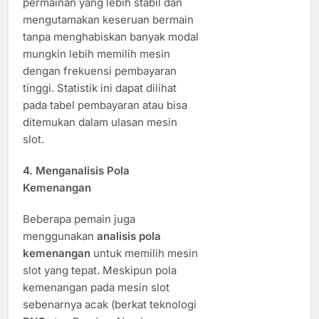
permainan yang lebih stabil dan
mengutamakan keseruan bermain
tanpa menghabiskan banyak modal
mungkin lebih memilih mesin
dengan frekuensi pembayaran
tinggi. Statistik ini dapat dilihat
pada tabel pembayaran atau bisa
ditemukan dalam ulasan mesin
slot.
4.
Menganalisis Pola
Kemenangan
Beberapa pemain juga
menggunakan
analisis pola
kemenangan
untuk memilih mesin
slot yang tepat. Meskipun pola
kemenangan pada mesin slot
sebenarnya acak (berkat teknologi