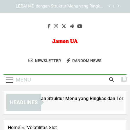
Skip
EDWINSLOT dengan Desain Responsif untuk
to
Berbagai Perangkat
content
LEBAH4D dengan Desain Responsif untuk
Berbagai Perangkat
EDWINSLOT dengan Struktur Menu yang Ringkas
dan Terarah
LEBAH4D dengan Struktur Menu yang Ringkas
dan Terarah
Jamon UA
Nikmati Jamon Iberico Berkualitas Dari
EDWINSLOT dengan Desain Responsif untuk
NEWSLETTER
RANDOM NEWS
Berbagai Perangkat
Jamonua. Produk Khas Spanyol Dengan
LEBAH4D dengan Desain Responsif untuk
Cita Rasa Autentik.
Berbagai Perangkat
MENU
WINSLOT dengan Struktur Menu yang Ringkas dan Terarah
HEADLINES
Weeks Ago
Home
Volatilitas Slot