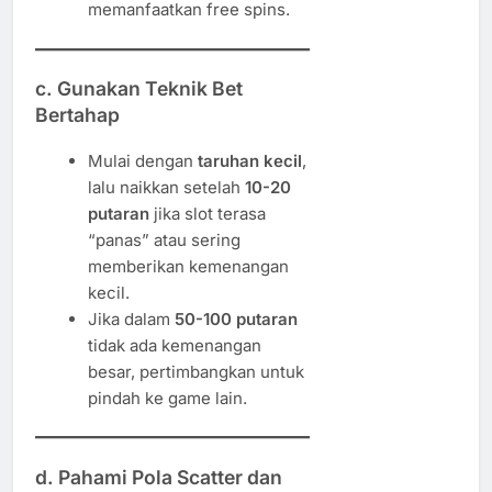
memanfaatkan free spins.
c. Gunakan Teknik Bet
Bertahap
Mulai dengan
taruhan kecil
,
lalu naikkan setelah
10-20
putaran
jika slot terasa
“panas” atau sering
memberikan kemenangan
kecil.
Jika dalam
50-100 putaran
tidak ada kemenangan
besar, pertimbangkan untuk
pindah ke game lain.
d. Pahami Pola Scatter dan