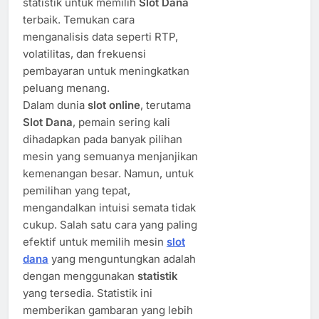
statistik untuk memilih
Slot Dana
terbaik. Temukan cara
menganalisis data seperti RTP,
volatilitas, dan frekuensi
pembayaran untuk meningkatkan
peluang menang.
Dalam dunia
slot online
, terutama
Slot Dana
, pemain sering kali
dihadapkan pada banyak pilihan
mesin yang semuanya menjanjikan
kemenangan besar. Namun, untuk
pemilihan yang tepat,
mengandalkan intuisi semata tidak
cukup. Salah satu cara yang paling
efektif untuk memilih mesin
slot
dana
yang menguntungkan adalah
dengan menggunakan
statistik
yang tersedia. Statistik ini
memberikan gambaran yang lebih