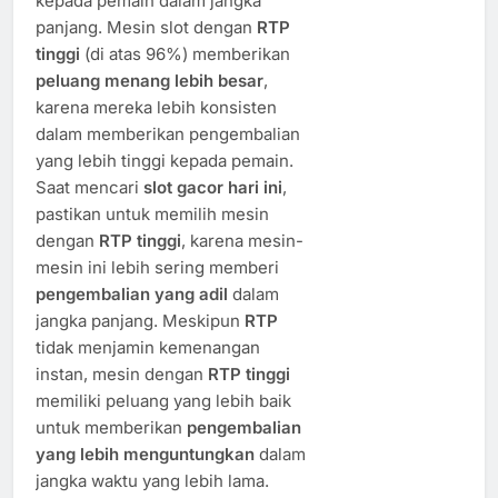
kepada pemain dalam jangka
panjang. Mesin slot dengan
RTP
tinggi
(di atas 96%) memberikan
peluang menang lebih besar
,
karena mereka lebih konsisten
dalam memberikan pengembalian
yang lebih tinggi kepada pemain.
Saat mencari
slot gacor hari ini
,
pastikan untuk memilih mesin
dengan
RTP tinggi
, karena mesin-
mesin ini lebih sering memberi
pengembalian yang adil
dalam
jangka panjang. Meskipun
RTP
tidak menjamin kemenangan
instan, mesin dengan
RTP tinggi
memiliki peluang yang lebih baik
untuk memberikan
pengembalian
yang lebih menguntungkan
dalam
jangka waktu yang lebih lama.