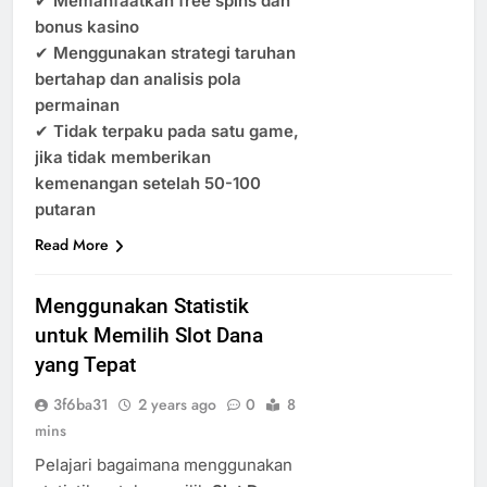
✔
Memanfaatkan free spins dan
bonus kasino
✔
Menggunakan strategi taruhan
bertahap dan analisis pola
permainan
✔
Tidak terpaku pada satu game,
jika tidak memberikan
kemenangan setelah 50-100
putaran
Read More
Menggunakan Statistik
untuk Memilih Slot Dana
yang Tepat
3f6ba31
2 years ago
0
8
mins
Pelajari bagaimana menggunakan