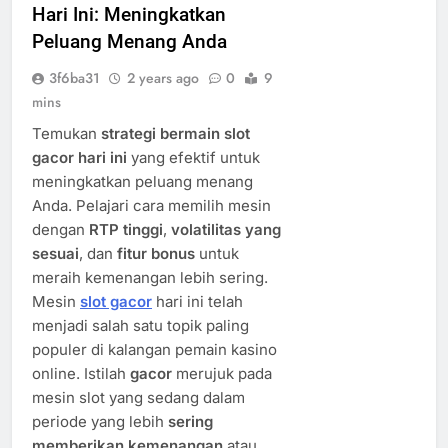
Hari Ini: Meningkatkan
Peluang Menang Anda
3f6ba31
2 years ago
0
9
mins
Temukan
strategi bermain slot
gacor hari ini
yang efektif untuk
meningkatkan peluang menang
Anda. Pelajari cara memilih mesin
dengan
RTP tinggi
,
volatilitas yang
sesuai
, dan
fitur bonus
untuk
meraih kemenangan lebih sering.
Mesin
slot gacor
hari ini telah
menjadi salah satu topik paling
populer di kalangan pemain kasino
online. Istilah
gacor
merujuk pada
mesin slot yang sedang dalam
periode yang lebih
sering
memberikan kemenangan
atau