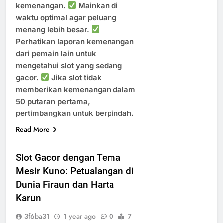
kemenangan.
Mainkan di
waktu optimal agar peluang
menang lebih besar.
Perhatikan laporan kemenangan
dari pemain lain untuk
mengetahui slot yang sedang
gacor.
Jika slot tidak
memberikan kemenangan dalam
50 putaran pertama,
pertimbangkan untuk berpindah.
Read More
Slot Gacor dengan Tema
Mesir Kuno: Petualangan di
Dunia Firaun dan Harta
Karun
3f6ba31
1 year ago
0
7