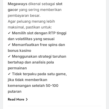
Megaways
dikenal sebagai
slot
gacor
yang sering memberikan
pembayaran besar.
Agar peluang menang lebih
maksimal, pastikan untuk:
✔
Memilih slot dengan RTP tinggi
dan volatilitas yang sesuai
✔
Memanfaatkan free spins dan
bonus kasino
✔
Menggunakan strategi taruhan
bertahap dan analisis pola
permainan
✔
Tidak terpaku pada satu game,
jika tidak memberikan
kemenangan setelah 50-100
putaran
Read More