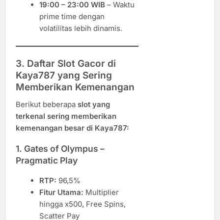
19:00 – 23:00 WIB
– Waktu
prime time dengan
volatilitas lebih dinamis.
3. Daftar Slot Gacor di
Kaya787 yang Sering
Memberikan Kemenangan
Berikut beberapa
slot yang
terkenal sering memberikan
kemenangan besar di Kaya787:
1. Gates of Olympus –
Pragmatic Play
RTP:
96,5%
Fitur Utama:
Multiplier
hingga x500, Free Spins,
Scatter Pay