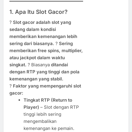
1. Apa Itu Slot Gacor?
?
Slot gacor adalah slot yang
sedang dalam kondisi
memberikan kemenangan lebih
sering dari biasanya.
?
Sering
memberikan free spins, multiplier,
atau jackpot dalam waktu
singkat.
? Biasanya
ditandai
dengan RTP yang tinggi dan pola
kemenangan yang stabil.
?
Faktor yang mempengaruhi slot
gacor:
Tingkat RTP (Return to
Player)
– Slot dengan RTP
tinggi lebih sering
mengembalikan
kemenangan ke pemain.