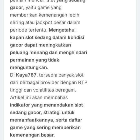
gacor
, yaitu game yang
memberikan kemenangan lebih
sering atau jackpot besar dalam
periode tertentu.
Mengetahui
kapan slot sedang dalam kondisi
gacor dapat meningkatkan
peluang menang dan menghindari
permainan yang tidak
menguntungkan.
Di
Kaya787
, tersedia banyak slot
dari berbagai provider dengan RTP
tinggi dan volatilitas beragam.
Artikel ini akan membahas
indikator yang menandakan slot
sedang gacor, strategi untuk
memanfaatkannya, serta daftar
game yang sering memberikan
kemenangan besar.