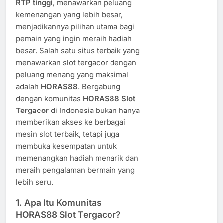
RTP tinggi
, menawarkan peluang
kemenangan yang lebih besar,
menjadikannya pilihan utama bagi
pemain yang ingin meraih hadiah
besar. Salah satu situs terbaik yang
menawarkan slot tergacor dengan
peluang menang yang maksimal
adalah
HORAS88
. Bergabung
dengan komunitas
HORAS88 Slot
Tergacor
di Indonesia bukan hanya
memberikan akses ke berbagai
mesin slot terbaik, tetapi juga
membuka kesempatan untuk
memenangkan hadiah menarik dan
meraih pengalaman bermain yang
lebih seru.
1.
Apa Itu Komunitas
HORAS88 Slot Tergacor?