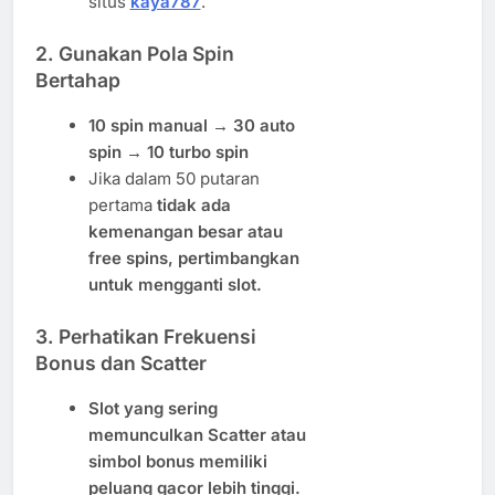
situs
kaya787
.
2. Gunakan Pola Spin
Bertahap
10 spin manual → 30 auto
spin → 10 turbo spin
Jika dalam 50 putaran
pertama
tidak ada
kemenangan besar atau
free spins, pertimbangkan
untuk mengganti slot.
3. Perhatikan Frekuensi
Bonus dan Scatter
Slot yang sering
memunculkan Scatter atau
simbol bonus memiliki
peluang gacor lebih tinggi.