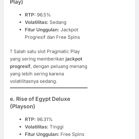
Play)
RTP:
96.5%
Volatilitas:
Sedang
Fitur Unggulan:
Jackpot
Progresif dan Free Spins
? Salah satu slot Pragmatic Play
yang sering memberikan
jackpot
progresif
, dengan peluang menang
yang lebih sering karena
volatilitasnya sedang.
e. Rise of Egypt Deluxe
(Playson)
RTP:
96.31%
Volatilitas:
Tinggi
Fitur Unggulan:
Free Spins