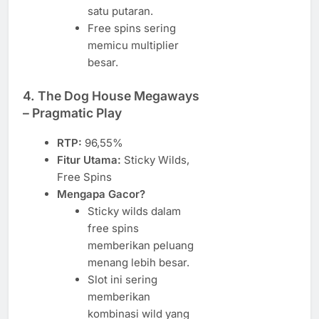
satu putaran.
Free spins sering
memicu multiplier
besar.
4. The Dog House Megaways
– Pragmatic Play
RTP:
96,55%
Fitur Utama:
Sticky Wilds,
Free Spins
Mengapa Gacor?
Sticky wilds dalam
free spins
memberikan peluang
menang lebih besar.
Slot ini sering
memberikan
kombinasi wild yang