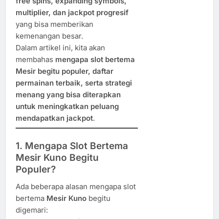
free spins, expanding symbols,
multiplier, dan jackpot progresif
yang bisa memberikan
kemenangan besar.
Dalam artikel ini, kita akan
membahas
mengapa slot bertema
Mesir begitu populer, daftar
permainan terbaik, serta strategi
menang yang bisa diterapkan
untuk meningkatkan peluang
mendapatkan jackpot
.
1. Mengapa Slot Bertema
Mesir Kuno Begitu
Populer?
Ada beberapa alasan mengapa slot
bertema
Mesir Kuno
begitu
digemari: