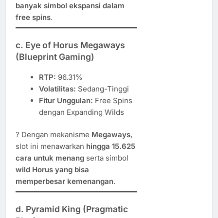
banyak simbol ekspansi dalam
free spins
.
c. Eye of Horus Megaways
(Blueprint Gaming)
RTP:
96.31%
Volatilitas:
Sedang-Tinggi
Fitur Unggulan:
Free Spins
dengan Expanding Wilds
? Dengan mekanisme
Megaways
,
slot ini menawarkan
hingga 15.625
cara untuk menang
serta simbol
wild Horus yang bisa
memperbesar kemenangan
.
d. Pyramid King (Pragmatic