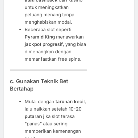
untuk meningkatkan
peluang menang tanpa
menghabiskan modal.
Beberapa slot seperti
Pyramid King
menawarkan
jackpot progresif
, yang bisa
dimenangkan dengan
memanfaatkan free spins.
c. Gunakan Teknik Bet
Bertahap
Mulai dengan
taruhan kecil
,
lalu naikkan setelah
10-20
putaran
jika slot terasa
“panas” atau sering
memberikan kemenangan