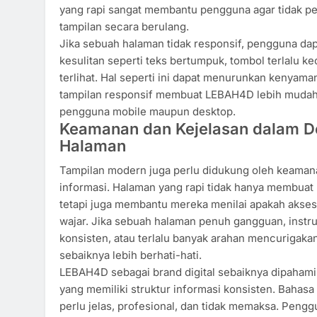
yang rapi sangat membantu pengguna agar tidak p
tampilan secara berulang.
Jika sebuah halaman tidak responsif, pengguna da
kesulitan seperti teks bertumpuk, tombol terlalu kec
terlihat. Hal seperti ini dapat menurunkan kenyama
tampilan responsif membuat LEBAH4D lebih mudah
pengguna mobile maupun desktop.
Keamanan dan Kejelasan dalam D
Halaman
Tampilan modern juga perlu didukung oleh keaman
informasi. Halaman yang rapi tidak hanya membua
tetapi juga membantu mereka menilai apakah akses 
wajar. Jika sebuah halaman penuh gangguan, instru
konsisten, atau terlalu banyak arahan mencurigak
sebaiknya lebih berhati-hati.
LEBAH4D sebagai brand digital sebaiknya dipahami
yang memiliki struktur informasi konsisten. Bahas
perlu jelas, profesional, dan tidak memaksa. Pengg