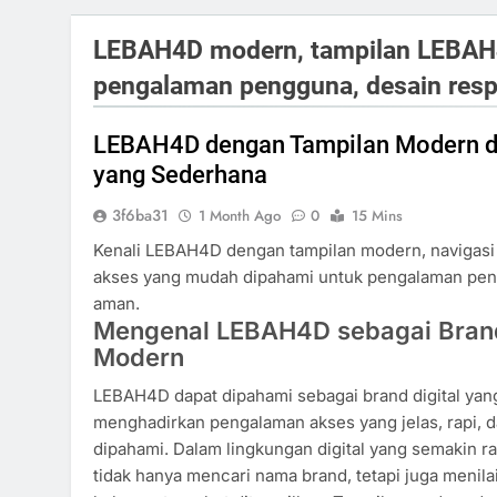
LEBAH4D modern, tampilan LEBAH4D,
pengalaman pengguna, desain respo
LEBAH4D dengan Tampilan Modern d
yang Sederhana
3f6ba31
1 Month Ago
0
15 Mins
Kenali LEBAH4D dengan tampilan modern, navigasi
akses yang mudah dipahami untuk pengalaman pen
aman.
Mengenal LEBAH4D sebagai Brand
Modern
LEBAH4D dapat dipahami sebagai brand digital yan
menghadirkan pengalaman akses yang jelas, rapi, 
dipahami. Dalam lingkungan digital yang semakin r
tidak hanya mencari nama brand, tetapi juga menil