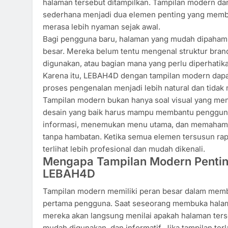
halaman tersebut ditampilkan. Tampilan modern da
sederhana menjadi dua elemen penting yang mem
merasa lebih nyaman sejak awal.
Bagi pengguna baru, halaman yang mudah dipahami 
besar. Mereka belum tentu mengenal struktur brand,
digunakan, atau bagian mana yang perlu diperhatika
Karena itu, LEBAH4D dengan tampilan modern dap
proses pengenalan menjadi lebih natural dan tida
Tampilan modern bukan hanya soal visual yang menar
desain yang baik harus mampu membantu penggu
informasi, menemukan menu utama, dan memahami
tanpa hambatan. Ketika semua elemen tersusun rap
terlihat lebih profesional dan mudah dikenali.
Mengapa Tampilan Modern Pentin
LEBAH4D
Tampilan modern memiliki peran besar dalam mem
pertama pengguna. Saat seseorang membuka hal
mereka akan langsung menilai apakah halaman terseb
mudah digunakan, dan informatif. Jika tampilan terla