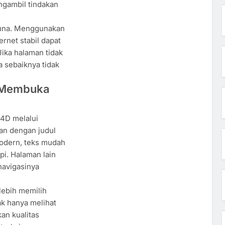
gambil tindakan
guna. Menggunakan
ernet stabil dapat
ika halaman tidak
a sebaiknya tidak
u Membuka
4D melalui
an dengan judul
modern, teks mudah
pi. Halaman lain
 navigasinya
 lebih memilih
ak hanya melihat
an kualitas