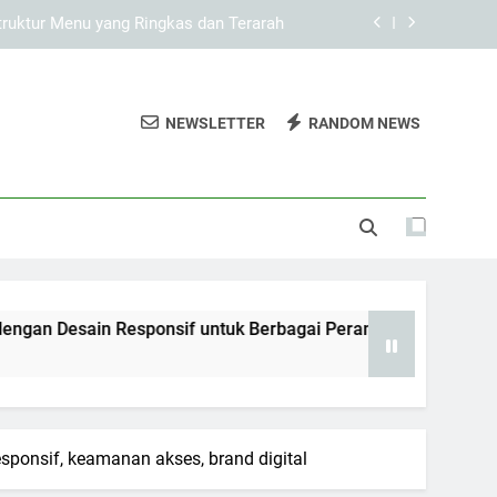
uktur Menu yang Ringkas dan Terarah
 Responsif untuk Berbagai Perangkat
 Responsif untuk Berbagai Perangkat
NEWSLETTER
RANDOM NEWS
uktur Menu yang Ringkas dan Terarah
engan Cita Rasa Autentik.
uktur Menu yang Ringkas dan Terarah
 Responsif untuk Berbagai Perangkat
 Responsif untuk Berbagai Perangkat
n Responsif untuk Berbagai Perangkat
LEBAH4D dengan
3 Weeks Ago
ponsif, keamanan akses, brand digital