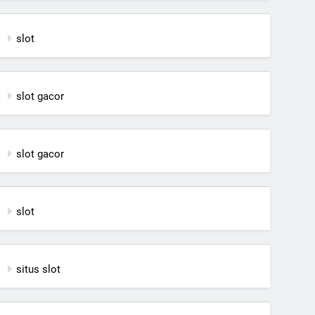
slot
slot gacor
slot gacor
slot
situs slot