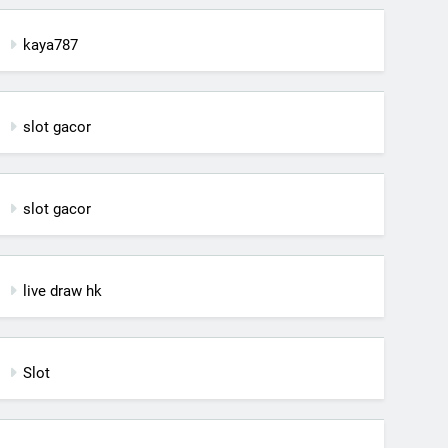
kaya787
slot gacor
slot gacor
live draw hk
Slot