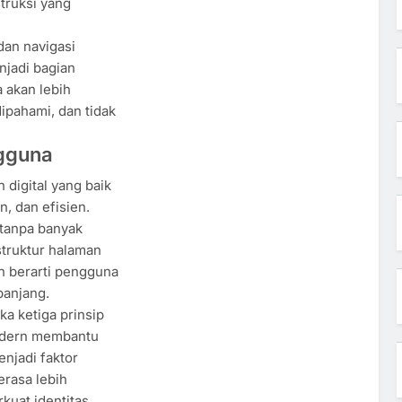
struksi yang
dan navigasi
jadi bagian
 akan lebih
ipahami, dan tidak
ngguna
digital yang baik
n, dan efisien.
 tanpa banyak
struktur halaman
n berarti pengguna
panjang.
ka ketiga prinsip
modern membantu
enjadi faktor
rasa lebih
kuat identitas