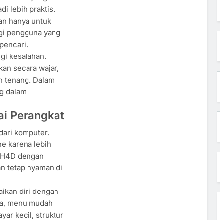
 lebih praktis.
an hanya untuk
agi pengguna yang
pencari.
gi kesalahan.
kan secara wajar,
h tenang. Dalam
ng dalam
ai Perangkat
dari komputer.
e karena lebih
EBAH4D dengan
an tetap nyaman di
aikan diri dengan
ca, menu mudah
yar kecil, struktur