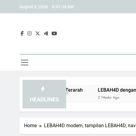
Skip
August 8, 2026
6:41:39 AM
to
content
Ja
Nikmati Ja
yang Ringkas dan Terarah
LEBAH4D dengan Struktur Me
2 Weeks Ago
HEADLINES
Home
LEBAH4D modern, tampilan LEBAH4D, naviga