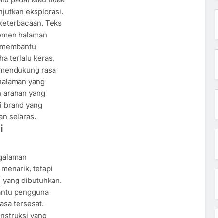
jutkan eksplorasi.
keterbacaan. Teks
elemen halaman
i membantu
 terlalu keras.
a mendukung rasa
halaman yang
n arahan yang
 brand yang
an selaras.
i
ngalaman
menarik, tetapi
yang dibutuhkan.
antu pengguna
asa tersesat.
instruksi yang