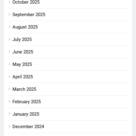
October 2025
September 2025
August 2025
July 2025
June 2025
May 2025
April 2025
March 2025
February 2025
January 2025
December 2024