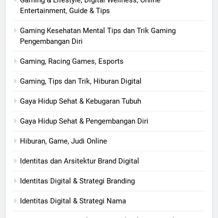
Entertainment, Guide & Tips
Gaming Kesehatan Mental Tips dan Trik Gaming
Pengembangan Diri
Gaming, Racing Games, Esports
Gaming, Tips dan Trik, Hiburan Digital
Gaya Hidup Sehat & Kebugaran Tubuh
Gaya Hidup Sehat & Pengembangan Diri
Hiburan, Game, Judi Online
Identitas dan Arsitektur Brand Digital
Identitas Digital & Strategi Branding
Identitas Digital & Strategi Nama