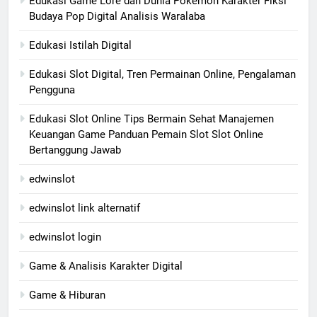
Edukasi Game Lore dan Dunia Pokémon Karakter Fiksi
Budaya Pop Digital Analisis Waralaba
Edukasi Istilah Digital
Edukasi Slot Digital, Tren Permainan Online, Pengalaman
Pengguna
Edukasi Slot Online Tips Bermain Sehat Manajemen
Keuangan Game Panduan Pemain Slot Slot Online
Bertanggung Jawab
edwinslot
edwinslot link alternatif
edwinslot login
Game & Analisis Karakter Digital
Game & Hiburan