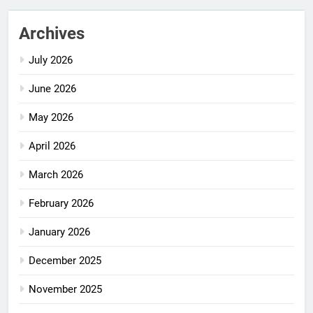
Archives
July 2026
June 2026
May 2026
April 2026
March 2026
February 2026
January 2026
December 2025
November 2025