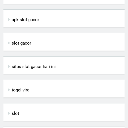
apk slot gacor
slot gacor
situs slot gacor hari ini
togel viral
slot