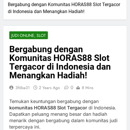
Bergabung dengan Komunitas HORAS88 Slot Tergacor
di Indonesia dan Menangkan Hadiah!
JUDI ONLINE, SLOT
Bergabung dengan
Komunitas HORAS88 Slot
Tergacor di Indonesia dan
Menangkan Hadiah!
0
3f6ba31
2 Years Ago
8 Mins
Temukan keuntungan bergabung dengan
komunitas HORAS88 Slot Tergacor
di Indonesia.
Dapatkan peluang menang besar dan hadiah
menarik dengan bergabung dalam komunitas judi
terpercaya ini.