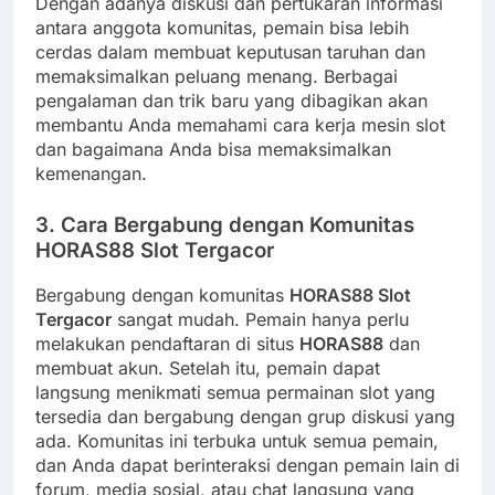
Dengan adanya diskusi dan pertukaran informasi
antara anggota komunitas, pemain bisa lebih
cerdas dalam membuat keputusan taruhan dan
memaksimalkan peluang menang. Berbagai
pengalaman dan trik baru yang dibagikan akan
membantu Anda memahami cara kerja mesin slot
dan bagaimana Anda bisa memaksimalkan
kemenangan.
3.
Cara Bergabung dengan Komunitas
HORAS88 Slot Tergacor
Bergabung dengan komunitas
HORAS88 Slot
Tergacor
sangat mudah. Pemain hanya perlu
melakukan pendaftaran di situs
HORAS88
dan
membuat akun. Setelah itu, pemain dapat
langsung menikmati semua permainan slot yang
tersedia dan bergabung dengan grup diskusi yang
ada. Komunitas ini terbuka untuk semua pemain,
dan Anda dapat berinteraksi dengan pemain lain di
forum, media sosial, atau chat langsung yang