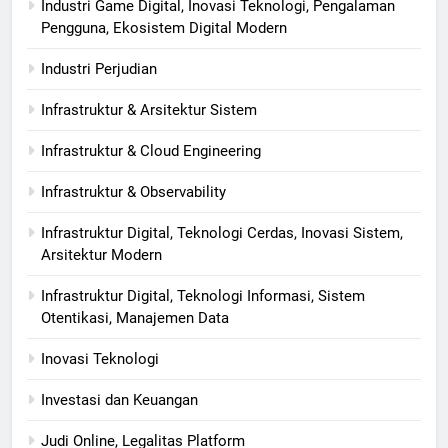
Industri Game Digital, Inovasi Teknologi, Pengalaman
Pengguna, Ekosistem Digital Modern
Industri Perjudian
Infrastruktur & Arsitektur Sistem
Infrastruktur & Cloud Engineering
Infrastruktur & Observability
Infrastruktur Digital, Teknologi Cerdas, Inovasi Sistem,
Arsitektur Modern
Infrastruktur Digital, Teknologi Informasi, Sistem
Otentikasi, Manajemen Data
Inovasi Teknologi
Investasi dan Keuangan
Judi Online, Legalitas Platform