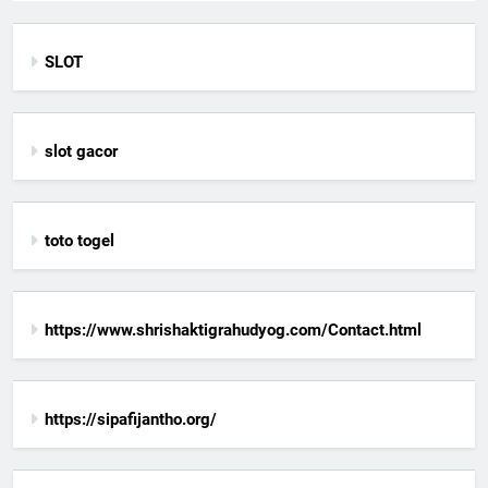
SLOT
slot gacor
toto togel
https://www.shrishaktigrahudyog.com/Contact.html
https://sipafijantho.org/