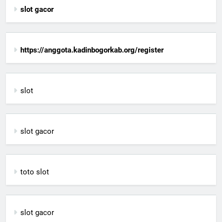
slot gacor
https://anggota.kadinbogorkab.org/register
slot
slot gacor
toto slot
slot gacor