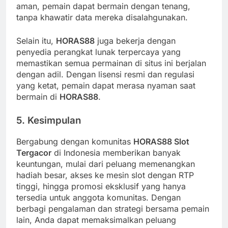
aman, pemain dapat bermain dengan tenang,
tanpa khawatir data mereka disalahgunakan.
Selain itu,
HORAS88
juga bekerja dengan
penyedia perangkat lunak terpercaya yang
memastikan semua permainan di situs ini berjalan
dengan adil. Dengan lisensi resmi dan regulasi
yang ketat, pemain dapat merasa nyaman saat
bermain di
HORAS88
.
5.
Kesimpulan
Bergabung dengan komunitas
HORAS88 Slot
Tergacor
di Indonesia memberikan banyak
keuntungan, mulai dari peluang memenangkan
hadiah besar, akses ke mesin slot dengan RTP
tinggi, hingga promosi eksklusif yang hanya
tersedia untuk anggota komunitas. Dengan
berbagi pengalaman dan strategi bersama pemain
lain, Anda dapat memaksimalkan peluang