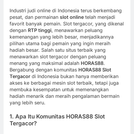
Industri judi online di Indonesia terus berkembang
pesat, dan permainan
slot online
telah menjadi
favorit banyak pemain. Slot tergacor, yang dikenal
dengan
RTP tinggi
, menawarkan peluang
kemenangan yang lebih besar, menjadikannya
pilihan utama bagi pemain yang ingin meraih
hadiah besar. Salah satu situs terbaik yang
menawarkan slot tergacor dengan peluang
menang yang maksimal adalah
HORAS88
.
Bergabung dengan komunitas
HORAS88 Slot
Tergacor
di Indonesia bukan hanya memberikan
akses ke berbagai mesin slot terbaik, tetapi juga
membuka kesempatan untuk memenangkan
hadiah menarik dan meraih pengalaman bermain
yang lebih seru.
1.
Apa Itu Komunitas HORAS88 Slot
Tergacor?