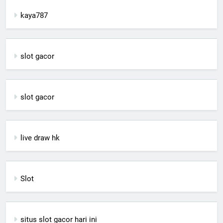
kaya787
slot gacor
slot gacor
live draw hk
Slot
situs slot gacor hari ini