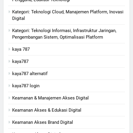
Kategori: Teknologi Cloud, Manajemen Platform, Inovasi
Digital
Kategori: Teknologi Informasi, Infrastruktur Jaringan,
Pengembangan Sistem, Optimalisasi Platform
kaya 787
kaya787
kaya787 alternatif
kaya787 login
Keamanan & Manajemen Akses Digital
Keamanan Akses & Edukasi Digital
Keamanan Akses Brand Digital