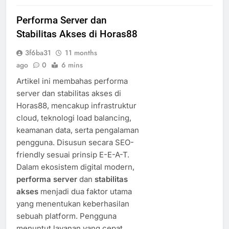
Performa Server dan
Stabilitas Akses di Horas88
3f6ba31
11 months
ago
0
6 mins
Artikel ini membahas performa
server dan stabilitas akses di
Horas88, mencakup infrastruktur
cloud, teknologi load balancing,
keamanan data, serta pengalaman
pengguna. Disusun secara SEO-
friendly sesuai prinsip E-E-A-T.
Dalam ekosistem digital modern,
performa server
dan
stabilitas
akses
menjadi dua faktor utama
yang menentukan keberhasilan
sebuah platform. Pengguna
menuntut layanan yang cepat,