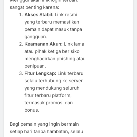
sangat penting karena:
Akses Stabil:
Link resmi
yang terbaru memastikan
pemain dapat masuk tanpa
gangguan.
Keamanan Akun:
Link lama
atau pihak ketiga berisiko
menghadirkan phishing atau
penipuan.
Fitur Lengkap:
Link terbaru
selalu terhubung ke server
yang mendukung seluruh
fitur terbaru platform,
termasuk promosi dan
bonus.
Bagi pemain yang ingin bermain
setiap hari tanpa hambatan, selalu