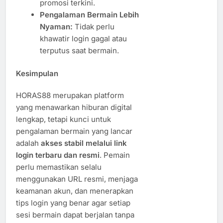
promosi terkini.
Pengalaman Bermain Lebih
Nyaman:
Tidak perlu
khawatir login gagal atau
terputus saat bermain.
Kesimpulan
HORAS88 merupakan platform
yang menawarkan hiburan digital
lengkap, tetapi kunci untuk
pengalaman bermain yang lancar
adalah
akses stabil melalui link
login terbaru dan resmi
. Pemain
perlu memastikan selalu
menggunakan URL resmi, menjaga
keamanan akun, dan menerapkan
tips login yang benar agar setiap
sesi bermain dapat berjalan tanpa