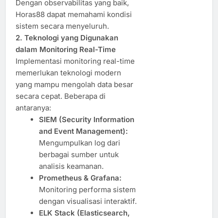
Dengan observabilitas yang baik,
Horas88 dapat memahami kondisi
sistem secara menyeluruh.
2. Teknologi yang Digunakan
dalam Monitoring Real-Time
Implementasi monitoring real-time
memerlukan teknologi modern
yang mampu mengolah data besar
secara cepat. Beberapa di
antaranya:
SIEM (Security Information
and Event Management):
Mengumpulkan log dari
berbagai sumber untuk
analisis keamanan.
Prometheus & Grafana:
Monitoring performa sistem
dengan visualisasi interaktif.
ELK Stack (Elasticsearch,