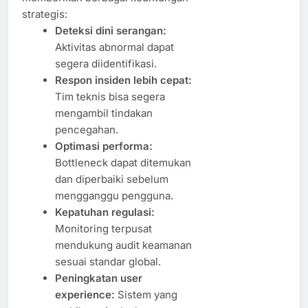
strategis:
Deteksi dini serangan:
Aktivitas abnormal dapat
segera diidentifikasi.
Respon insiden lebih cepat:
Tim teknis bisa segera
mengambil tindakan
pencegahan.
Optimasi performa:
Bottleneck dapat ditemukan
dan diperbaiki sebelum
mengganggu pengguna.
Kepatuhan regulasi:
Monitoring terpusat
mendukung audit keamanan
sesuai standar global.
Peningkatan user
experience:
Sistem yang