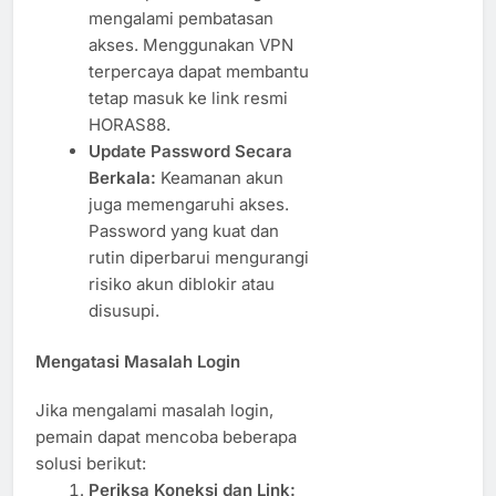
mengalami pembatasan
akses. Menggunakan VPN
terpercaya dapat membantu
tetap masuk ke link resmi
HORAS88.
Update Password Secara
Berkala:
Keamanan akun
juga memengaruhi akses.
Password yang kuat dan
rutin diperbarui mengurangi
risiko akun diblokir atau
disusupi.
Mengatasi Masalah Login
Jika mengalami masalah login,
pemain dapat mencoba beberapa
solusi berikut:
Periksa Koneksi dan Link: