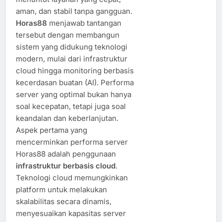
aman, dan stabil tanpa gangguan.
Horas88
menjawab tantangan
tersebut dengan membangun
sistem yang didukung teknologi
modern, mulai dari infrastruktur
cloud hingga monitoring berbasis
kecerdasan buatan (AI). Performa
server yang optimal bukan hanya
soal kecepatan, tetapi juga soal
keandalan dan keberlanjutan.
Aspek pertama yang
mencerminkan performa server
Horas88 adalah penggunaan
infrastruktur berbasis cloud
.
Teknologi cloud memungkinkan
platform untuk melakukan
skalabilitas secara dinamis,
menyesuaikan kapasitas server