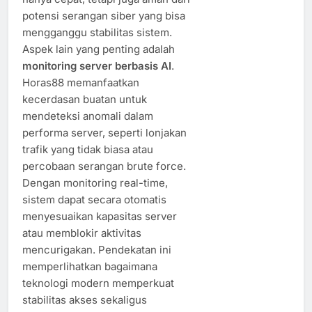
potensi serangan siber yang bisa
mengganggu stabilitas sistem.
Aspek lain yang penting adalah
monitoring server berbasis AI
.
Horas88 memanfaatkan
kecerdasan buatan untuk
mendeteksi anomali dalam
performa server, seperti lonjakan
trafik yang tidak biasa atau
percobaan serangan brute force.
Dengan monitoring real-time,
sistem dapat secara otomatis
menyesuaikan kapasitas server
atau memblokir aktivitas
mencurigakan. Pendekatan ini
memperlihatkan bagaimana
teknologi modern memperkuat
stabilitas akses sekaligus