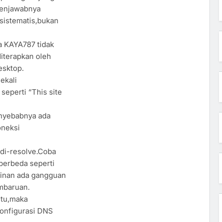
menjawabnya
 sistematis,bukan
a KAYA787 tidak
diterapkan oleh
esktop.
ekali
seperti “This site
yebabnya ada
oneksi
di-resolve.Coba
 berbeda seperti
gkinan ada gangguan
embaruan.
ntu,maka
konfigurasi DNS