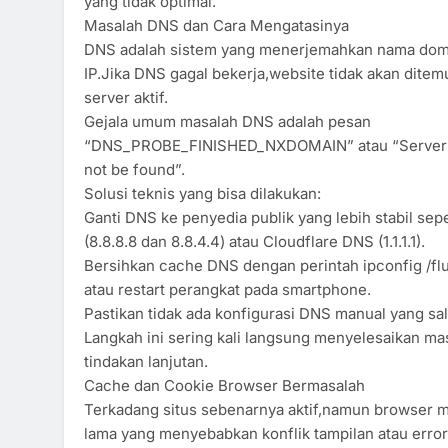
yang tidak optimal.
Masalah DNS dan Cara Mengatasinya
DNS adalah sistem yang menerjemahkan nama doma
IP.Jika DNS gagal bekerja,website tidak akan dite
server aktif.
Gejala umum masalah DNS adalah pesan
“DNS_PROBE_FINISHED_NXDOMAIN” atau “Server I
not be found”.
Solusi teknis yang bisa dilakukan:
Ganti DNS ke penyedia publik yang lebih stabil se
(8.8.8.8 dan 8.8.4.4) atau Cloudflare DNS (1.1.1.1).
Bersihkan cache DNS dengan perintah ipconfig /f
atau restart perangkat pada smartphone.
Pastikan tidak ada konfigurasi DNS manual yang sal
Langkah ini sering kali langsung menyelesaikan ma
tindakan lanjutan.
Cache dan Cookie Browser Bermasalah
Terkadang situs sebenarnya aktif,namun browser 
lama yang menyebabkan konflik tampilan atau error