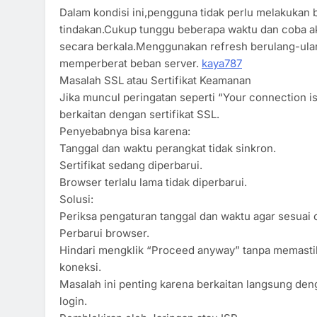
Dalam kondisi ini,pengguna tidak perlu melakukan 
tindakan.Cukup tunggu beberapa waktu dan coba a
secara berkala.Menggunakan refresh berulang-ulan
memperberat beban server.
kaya787
Masalah SSL atau Sertifikat Keamanan
Jika muncul peringatan seperti “Your connection is 
berkaitan dengan sertifikat SSL.
Penyebabnya bisa karena:
Tanggal dan waktu perangkat tidak sinkron.
Sertifikat sedang diperbarui.
Browser terlalu lama tidak diperbarui.
Solusi:
Periksa pengaturan tanggal dan waktu agar sesuai 
Perbarui browser.
Hindari mengklik “Proceed anyway” tanpa memast
koneksi.
Masalah ini penting karena berkaitan langsung de
login.