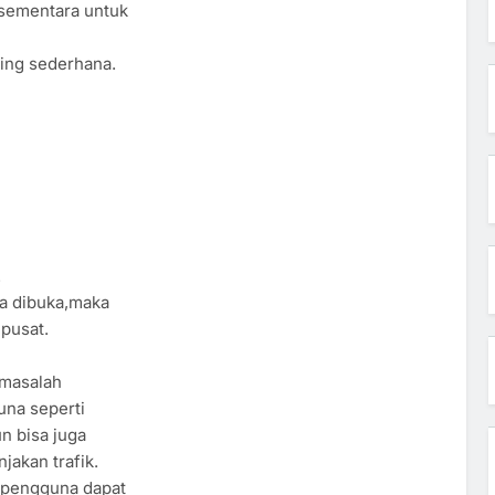
a sementara untuk
ling sederhana.
.
sa dibuka,maka
pusat.
 masalah
una seperti
n bisa juga
jakan trafik.
s,pengguna dapat