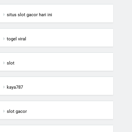
situs slot gacor hari ini
togel viral
slot
kaya787
slot gacor