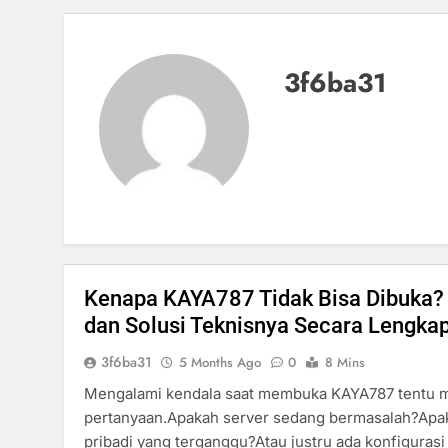
3f6ba31
Kenapa KAYA787 Tidak Bisa Dibuka? I
dan Solusi Teknisnya Secara Lengka
3f6ba31
5 Months Ago
0
8 Mins
Mengalami kendala saat membuka KAYA787 tentu 
pertanyaan.Apakah server sedang bermasalah?Apak
pribadi yang terganggu?Atau justru ada konfiguras