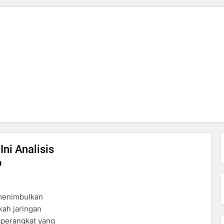
ni Analisis
p
menimbulkan
ah jaringan
i perangkat yang