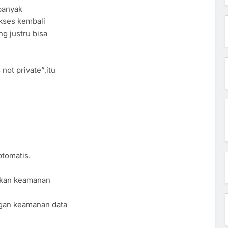
banyak
kses kembali
g justru bisa
not private”,itu
otomatis.
ikan keamanan
ngan keamanan data