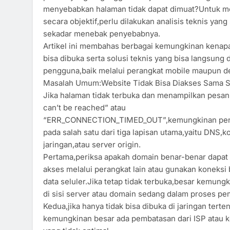
menyebabkan halaman tidak dapat dimuat?Untuk 
secara objektif,perlu dilakukan analisis teknis yang
sekadar menebak penyebabnya.
Artikel ini membahas berbagai kemungkinan kenap
bisa dibuka serta solusi teknis yang bisa langsung 
pengguna,baik melalui perangkat mobile maupun d
Masalah Umum:Website Tidak Bisa Diakses Sama S
Jika halaman tidak terbuka dan menampilkan pesan 
can’t be reached” atau
“ERR_CONNECTION_TIMED_OUT”,kemungkinan pen
pada salah satu dari tiga lapisan utama,yaitu DNS,k
jaringan,atau server origin.
Pertama,periksa apakah domain benar-benar dapat 
akses melalui perangkat lain atau gunakan koneksi
data seluler.Jika tetap tidak terbuka,besar kemun
di sisi server atau domain sedang dalam proses p
Kedua,jika hanya tidak bisa dibuka di jaringan terte
kemungkinan besar ada pembatasan dari ISP atau 