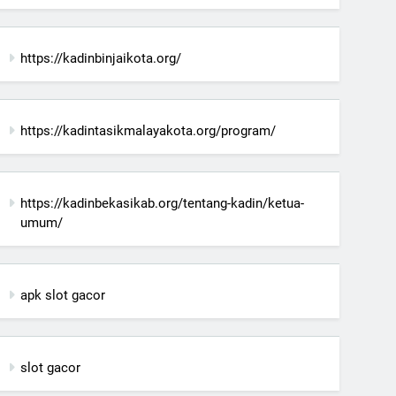
https://kadinbinjaikota.org/
https://kadintasikmalayakota.org/program/
https://kadinbekasikab.org/tentang-kadin/ketua-
umum/
apk slot gacor
slot gacor