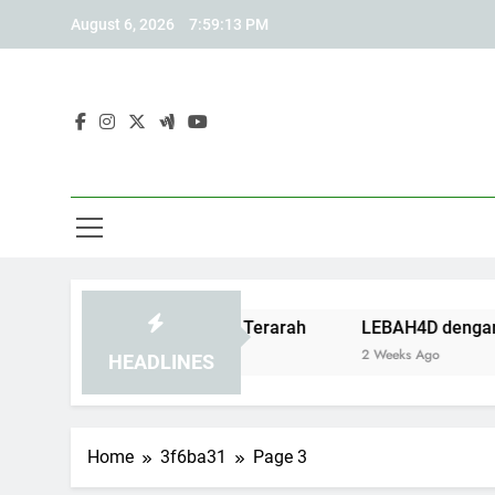
Skip
August 6, 2026
7:59:14 PM
to
content
Ja
Nikmati Ja
ang Ringkas dan Terarah
LEBAH4D dengan Struktur Men
2 Weeks Ago
HEADLINES
Home
3f6ba31
Page 3