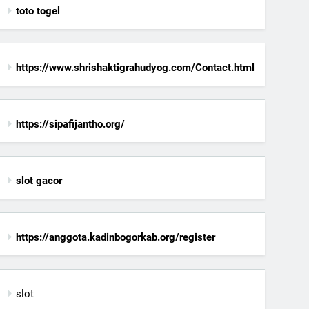
toto togel
https://www.shrishaktigrahudyog.com/Contact.html
https://sipafijantho.org/
slot gacor
https://anggota.kadinbogorkab.org/register
slot