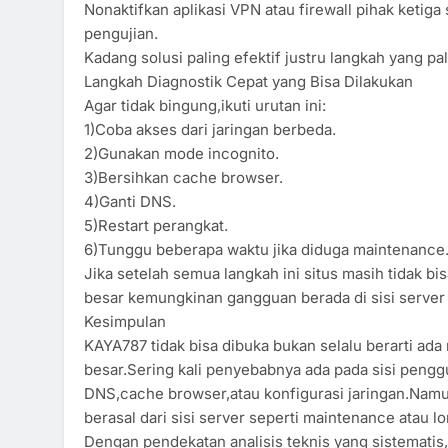
Nonaktifkan aplikasi VPN atau firewall pihak ketig
pengujian.
Kadang solusi paling efektif justru langkah yang pa
Langkah Diagnostik Cepat yang Bisa Dilakukan
Agar tidak bingung,ikuti urutan ini:
1)Coba akses dari jaringan berbeda.
2)Gunakan mode incognito.
3)Bersihkan cache browser.
4)Ganti DNS.
5)Restart perangkat.
6)Tunggu beberapa waktu jika diduga maintenance
Jika setelah semua langkah ini situs masih tidak bi
besar kemungkinan gangguan berada di sisi server 
Kesimpulan
KAYA787 tidak bisa dibuka bukan selalu berarti ada
besar.Sering kali penyebabnya ada pada sisi pengg
DNS,cache browser,atau konfigurasi jaringan.Namu
berasal dari sisi server seperti maintenance atau lon
Dengan pendekatan analisis teknis yang sistemati