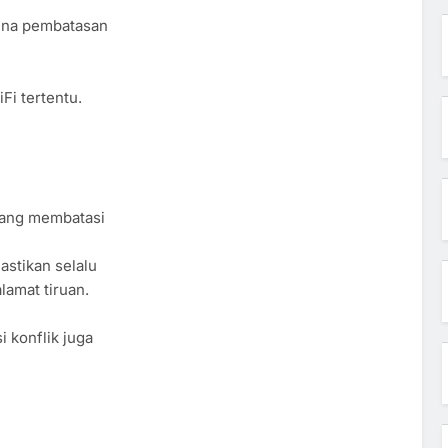
rena pembatasan
iFi tertentu.
 yang membatasi
stikan selalu
lamat tiruan.
 konflik juga