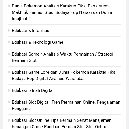
Dunia Pokémon Analisis Karakter Fiksi Ekosistem
Makhluk Fantasi Studi Budaya Pop Narasi dan Dunia
Imajinatif
Edukasi & Informasi
Edukasi & Teknologi Game
Edukasi Game / Analisis Waktu Permainan / Strategi
Bermain Slot
Edukasi Game Lore dan Dunia Pokémon Karakter Fiksi
Budaya Pop Digital Analisis Waralaba
Edukasi Istilah Digital
Edukasi Slot Digital, Tren Permainan Online, Pengalaman
Pengguna
Edukasi Slot Online Tips Bermain Sehat Manajemen
Keuangan Game Panduan Pemain Slot Slot Online