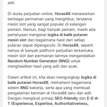
adil.
Di dunia perjudian online,
Horas88
menawarkan
berbagai permainan yang menghibur, terutama
mesin slot yang sangat populer di kalangan
pemain. Namun, bagi banyak pemain, masih ada
pertanyaan mengenai
logika di balik putaran
mesin slot
dan bagaimana hasil dari setiap
putaran dapat dipengaruhi. Di
Horas88
, seperti
halnya di banyak platform perjudian terkemuka,
mesin slot dan permainan lainnya mengandalkan
Random Number Generator (RNG)
untuk
menghasilkan hasil yang adil dan acak.
Dalam artikel ini, kita akan mengungkap
logika di
balik putaran Horas88
, memahami bagaimana
sistem
RNG
bekerja, serta apa yang membuat
pengalaman bermain di Horas88 seru dan adil.
Dengan mengikuti prinsip
SEO-friendly
dan
E-E-A-
T (Experience, Expertise, Authoritativeness,