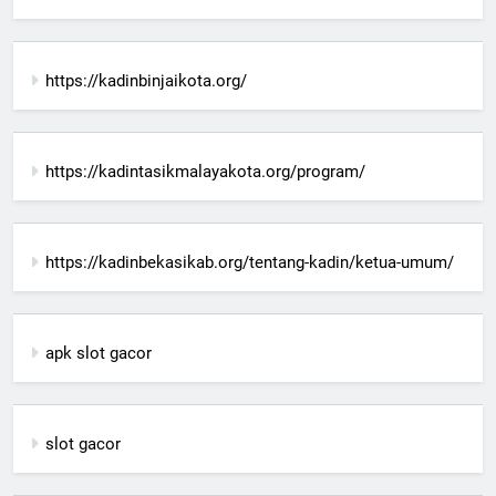
https://kadinbinjaikota.org/
https://kadintasikmalayakota.org/program/
https://kadinbekasikab.org/tentang-kadin/ketua-umum/
apk slot gacor
slot gacor