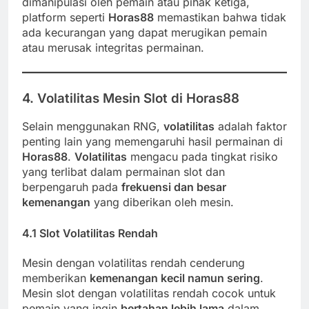
dimanipulasi oleh pemain atau pihak ketiga,
platform seperti
Horas88
memastikan bahwa tidak
ada kecurangan yang dapat merugikan pemain
atau merusak integritas permainan.
4.
Volatilitas Mesin Slot di Horas88
Selain menggunakan RNG,
volatilitas
adalah faktor
penting lain yang memengaruhi hasil permainan di
Horas88
.
Volatilitas
mengacu pada tingkat risiko
yang terlibat dalam permainan slot dan
berpengaruh pada
frekuensi dan besar
kemenangan
yang diberikan oleh mesin.
4.1
Slot Volatilitas Rendah
Mesin dengan volatilitas rendah cenderung
memberikan
kemenangan kecil namun sering
.
Mesin slot dengan volatilitas rendah cocok untuk
pemain yang ingin
bertahan lebih lama
dalam