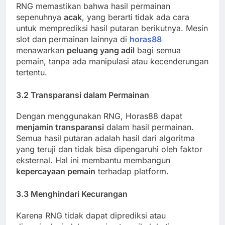
RNG memastikan bahwa hasil permainan
sepenuhnya
acak
, yang berarti tidak ada cara
untuk memprediksi hasil putaran berikutnya. Mesin
slot dan permainan lainnya di
horas88
menawarkan
peluang yang adil
bagi semua
pemain, tanpa ada manipulasi atau kecenderungan
tertentu.
3.2
Transparansi dalam Permainan
Dengan menggunakan RNG, Horas88 dapat
menjamin transparansi
dalam hasil permainan.
Semua hasil putaran adalah hasil dari algoritma
yang teruji dan tidak bisa dipengaruhi oleh faktor
eksternal. Hal ini membantu membangun
kepercayaan pemain
terhadap platform.
3.3
Menghindari Kecurangan
Karena RNG tidak dapat diprediksi atau