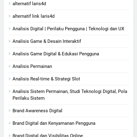
alternatif laris4d
alternatif link laris4d
Analisis Digital | Perilaku Pengguna | Teknologi dan UX
Analisis Game & Desain Interaktif
Analisis Game Digital & Edukasi Pengguna
Analisis Permainan
Analisis Real-time & Strategi Slot
Analisis Sistem Permainan, Studi Teknologi Digital, Pola
Perilaku Sistem
Brand Awareness Digital
Brand Digital dan Kenyamanan Pengguna
Brand Digital dan Visibilitas Online