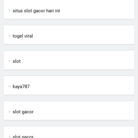
situs slot gacor hari ini
togel viral
slot
kaya787
slot gacor
slot gacor