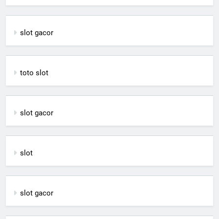
slot gacor
toto slot
slot gacor
slot
slot gacor