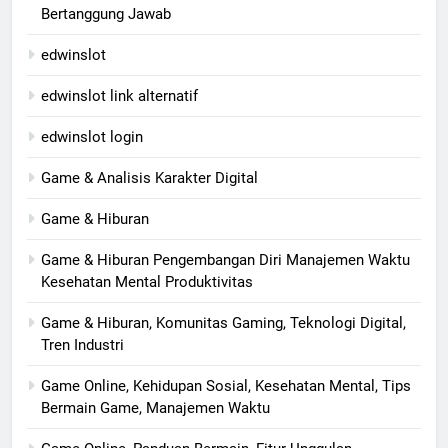
Bertanggung Jawab
edwinslot
edwinslot link alternatif
edwinslot login
Game & Analisis Karakter Digital
Game & Hiburan
Game & Hiburan Pengembangan Diri Manajemen Waktu
Kesehatan Mental Produktivitas
Game & Hiburan, Komunitas Gaming, Teknologi Digital,
Tren Industri
Game Online, Kehidupan Sosial, Kesehatan Mental, Tips
Bermain Game, Manajemen Waktu