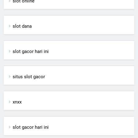
slot online
slot dana
slot gacor hari ini
situs slot gacor
xnxx
slot gacor hari ini