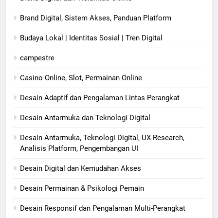
Brand Digital, Sistem Akses, Panduan Platform
Budaya Lokal | Identitas Sosial | Tren Digital
campestre
Casino Online, Slot, Permainan Online
Desain Adaptif dan Pengalaman Lintas Perangkat
Desain Antarmuka dan Teknologi Digital
Desain Antarmuka, Teknologi Digital, UX Research,
Analisis Platform, Pengembangan UI
Desain Digital dan Kemudahan Akses
Desain Permainan & Psikologi Pemain
Desain Responsif dan Pengalaman Multi-Perangkat