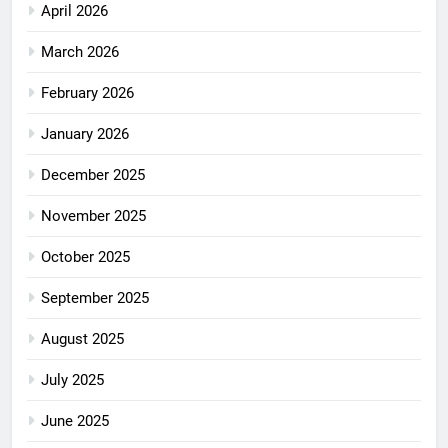
April 2026
March 2026
February 2026
January 2026
December 2025
November 2025
October 2025
September 2025
August 2025
July 2025
June 2025