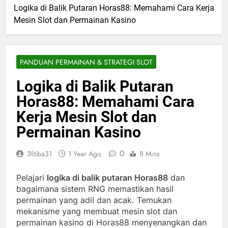
Logika di Balik Putaran Horas88: Memahami Cara Kerja
Mesin Slot dan Permainan Kasino
PANDUAN PERMAINAN & STRATEGI SLOT
Logika di Balik Putaran
Horas88: Memahami Cara
Kerja Mesin Slot dan
Permainan Kasino
0
3f6ba31
1 Year Ago
8 Mins
Pelajari
logika di balik putaran Horas88
dan
bagaimana sistem RNG memastikan hasil
permainan yang adil dan acak. Temukan
mekanisme yang membuat mesin slot dan
permainan kasino di Horas88 menyenangkan dan