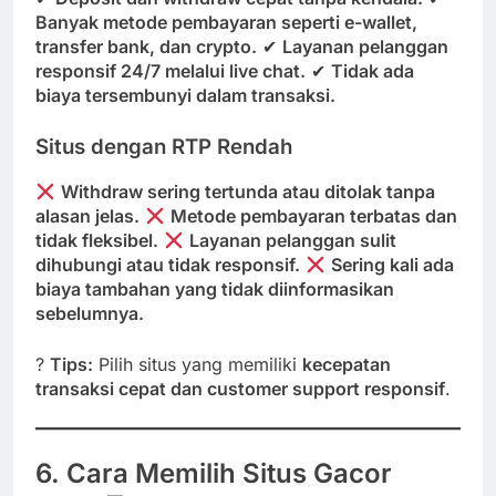
Banyak metode pembayaran seperti e-wallet,
transfer bank, dan crypto.
✔
Layanan pelanggan
responsif 24/7 melalui live chat.
✔
Tidak ada
biaya tersembunyi dalam transaksi.
Situs dengan RTP Rendah
Withdraw sering tertunda atau ditolak tanpa
alasan jelas.
Metode pembayaran terbatas dan
tidak fleksibel.
Layanan pelanggan sulit
dihubungi atau tidak responsif.
Sering kali ada
biaya tambahan yang tidak diinformasikan
sebelumnya.
?
Tips:
Pilih situs yang memiliki
kecepatan
transaksi cepat dan customer support responsif
.
6. Cara Memilih Situs Gacor