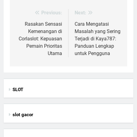
Previous:
Next:
Post
navigation
Rasakan Sensasi
Cara Mengatasi
Kemenangan di
Masalah yang Sering
Corlaslot: Kepuasan
Terjadi di Kaya787:
Pemain Prioritas
Panduan Lengkap
Utama
untuk Pengguna
SLOT
slot gacor