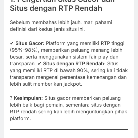
Situs dengan RTP Rendah
Sebelum membahas lebih jauh, mari pahami
definisi dari kedua jenis situs ini.
✔
Situs Gacor
: Platform yang memiliki RTP tinggi
(95%-98%), memberikan peluang menang lebih
besar, serta menggunakan sistem fair play dan
transparan. ✔
Situs dengan RTP Rendah
: Situs
yang memiliki RTP di bawah 90%, sering kali tidak
transparan mengenai persentase kemenangan dan
lebih sulit memberikan jackpot.
?
Kesimpulan:
Situs gacor memberikan peluang
lebih baik bagi pemain, sementara situs dengan
RTP rendah sering kali lebih menguntungkan pihak
platform.