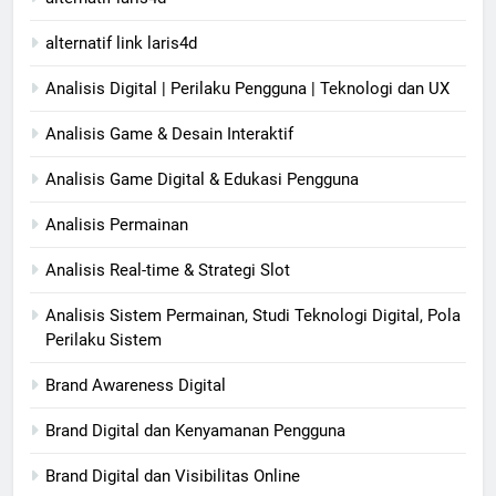
alternatif link laris4d
Analisis Digital | Perilaku Pengguna | Teknologi dan UX
Analisis Game & Desain Interaktif
Analisis Game Digital & Edukasi Pengguna
Analisis Permainan
Analisis Real-time & Strategi Slot
Analisis Sistem Permainan, Studi Teknologi Digital, Pola
Perilaku Sistem
Brand Awareness Digital
Brand Digital dan Kenyamanan Pengguna
Brand Digital dan Visibilitas Online