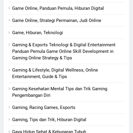
Game Online, Panduan Pemula, Hiburan Digital
Game Online, Strategi Permainan, Judi Online
Game, Hiburan, Teknologi
Gaming & Esports Teknologi & Digital Entertainment
Panduan Pemula Game Online Skill Development in
Gaming Online Strategy & Tips
Gaming & Lifestyle, Digital Wellness, Online
Entertainment, Guide & Tips
Gaming Kesehatan Mental Tips dan Trik Gaming
Pengembangan Diri
Gaming, Racing Games, Esports
Gaming, Tips dan Trik, Hiburan Digital
Gaya Hidup Sehat & Kebugaran Tubuh