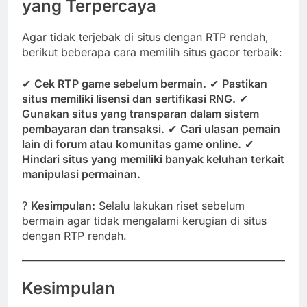
yang Terpercaya
Agar tidak terjebak di situs dengan RTP rendah,
berikut beberapa cara memilih situs gacor terbaik:
✔
Cek RTP game sebelum bermain.
✔
Pastikan
situs memiliki lisensi dan sertifikasi RNG.
✔
Gunakan situs yang transparan dalam sistem
pembayaran dan transaksi.
✔
Cari ulasan pemain
lain di forum atau komunitas game online.
✔
Hindari situs yang memiliki banyak keluhan terkait
manipulasi permainan.
?
Kesimpulan:
Selalu lakukan riset sebelum
bermain agar tidak mengalami kerugian di situs
dengan RTP rendah.
Kesimpulan