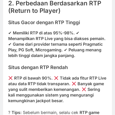
2. Perbedaan Berdasarkan RTP
(Return to Player)
Situs Gacor dengan RTP Tinggi
✔
Memiliki RTP di atas 95%-98%.
✔
Menampilkan RTP Live yang bisa diakses pemain.
✔
Game dari provider ternama seperti Pragmatic
Play, PG Soft, Microgaming.
✔
Peluang menang
lebih tinggi dalam jangka panjang.
Situs dengan RTP Rendah
RTP di bawah 90%.
Tidak ada fitur RTP Live
atau data RTP tidak transparan.
Banyak game
yang sulit memberikan kemenangan.
Sering
kali menggunakan sistem yang mengurangi
kemungkinan jackpot besar.
?
Tips:
Sebelum bermain, selalu cek
RTP game