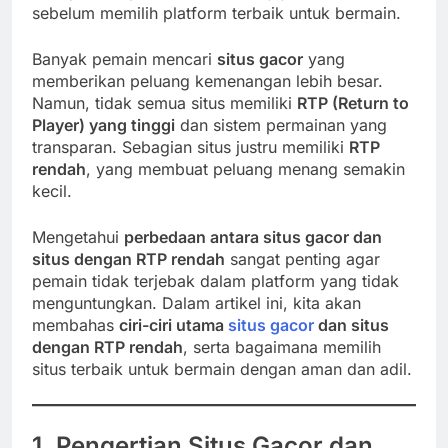
sebelum memilih platform terbaik untuk bermain.
Banyak pemain mencari
situs gacor
yang
memberikan peluang kemenangan lebih besar.
Namun, tidak semua situs memiliki
RTP (Return to
Player) yang tinggi
dan sistem permainan yang
transparan. Sebagian situs justru memiliki
RTP
rendah
, yang membuat peluang menang semakin
kecil.
Mengetahui
perbedaan antara situs gacor dan
situs dengan RTP rendah
sangat penting agar
pemain tidak terjebak dalam platform yang tidak
menguntungkan. Dalam artikel ini, kita akan
membahas
ciri-ciri utama
situs gacor
dan situs
dengan RTP rendah
, serta bagaimana memilih
situs terbaik untuk bermain dengan aman dan adil.
1. Pengertian Situs Gacor dan