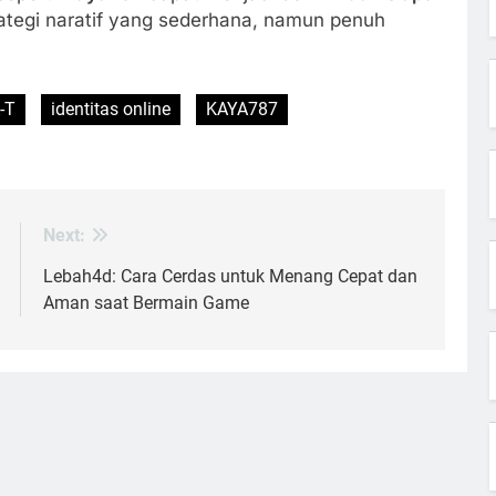
tegi naratif yang sederhana, namun penuh
-T
identitas online
KAYA787
Next:
Lebah4d: Cara Cerdas untuk Menang Cepat dan
Aman saat Bermain Game