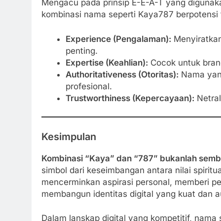
Mengacu pada prinsip E-E-A-T yang digunaka
kombinasi nama seperti Kaya787 berpotensi t
Experience (Pengalaman):
Menyiratkan 
penting.
Expertise (Keahlian):
Cocok untuk bran
Authoritativeness (Otoritas):
Nama yang
profesional.
Trustworthiness (Kepercayaan):
Netral
Kesimpulan
Kombinasi “Kaya” dan “787” bukanlah semb
simbol dari keseimbangan antara nilai spiritu
mencerminkan aspirasi personal, memberi pes
membangun identitas digital yang kuat dan a
Dalam lanskap digital yang kompetitif, nama 