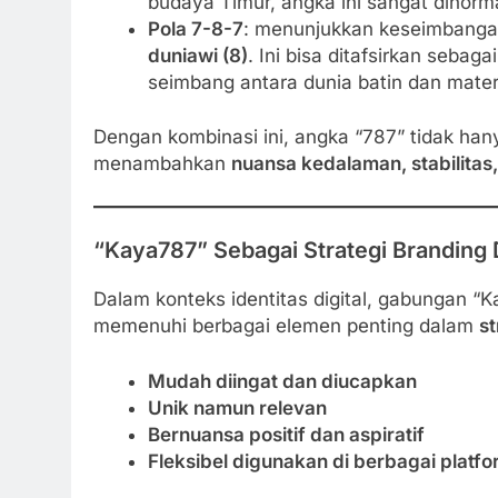
budaya Timur, angka ini sangat dihorm
Pola 7-8-7
: menunjukkan keseimbanga
duniawi (8)
. Ini bisa ditafsirkan seba
seimbang antara dunia batin dan mater
Dengan kombinasi ini, angka “787” tidak han
menambahkan
nuansa kedalaman, stabilitas,
“Kaya787” Sebagai Strategi Branding D
Dalam konteks identitas digital, gabungan “
memenuhi berbagai elemen penting dalam
s
Mudah diingat dan diucapkan
Unik namun relevan
Bernuansa positif dan aspiratif
Fleksibel digunakan di berbagai platfo