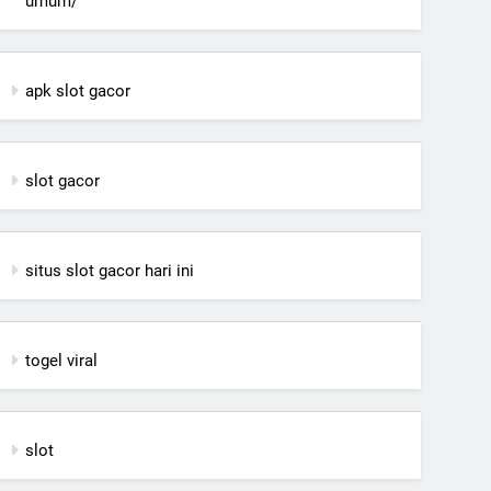
umum/
apk slot gacor
slot gacor
situs slot gacor hari ini
togel viral
slot