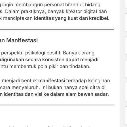
g ingin membangun personal brand di bidang
as. Dalam praktiknya, banyak kreator digital dan
uk menciptakan
identitas yang kuat dan kredibel
.
dan Manifestasi
ri perspektif psikologi positif. Banyak orang
 digunakan secara konsisten dapat menjadi
ntu membentuk pola pikir dan tindakan.
 menjadi bentuk
manifestasi
terhadap keinginan
ara menyeluruh. Ini bukan hanya soal citra di
identitas dan visi ke dalam alam bawah sadar.