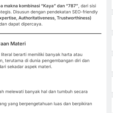
a makna kombinasi “Kaya” dan “787”
, dari sisi
trategis. Disusun dengan pendekatan SEO-friendly
xpertise, Authoritativeness, Trustworthiness)
dan dapat dipercaya.
yaan Materi
teral berarti memiliki banyak harta atau
, terutama di dunia pengembangan diri dan
dari sekadar aspek materi.
ah melewati banyak hal dan tumbuh secara
g yang berpengetahuan luas dan berpikiran