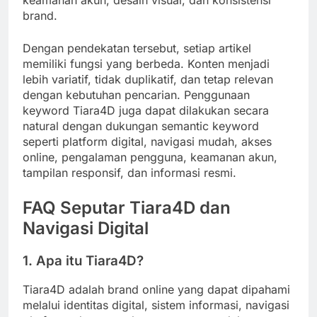
brand.
Dengan pendekatan tersebut, setiap artikel
memiliki fungsi yang berbeda. Konten menjadi
lebih variatif, tidak duplikatif, dan tetap relevan
dengan kebutuhan pencarian. Penggunaan
keyword Tiara4D juga dapat dilakukan secara
natural dengan dukungan semantic keyword
seperti platform digital, navigasi mudah, akses
online, pengalaman pengguna, keamanan akun,
tampilan responsif, dan informasi resmi.
FAQ Seputar Tiara4D dan
Navigasi Digital
1. Apa itu Tiara4D?
Tiara4D adalah brand online yang dapat dipahami
melalui identitas digital, sistem informasi, navigasi