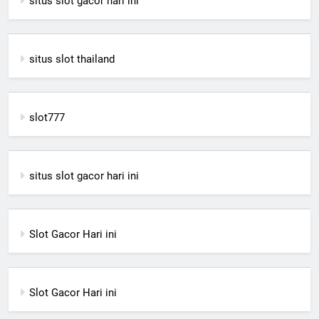
situs slot gacor hari ini
situs slot thailand
slot777
situs slot gacor hari ini
Slot Gacor Hari ini
Slot Gacor Hari ini