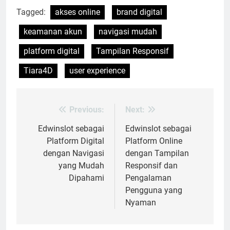
Tagged:
akses online
brand digital
keamanan akun
navigasi mudah
platform digital
Tampilan Responsif
Tiara4D
user experience
Previous:
Next:
Post
navigation
Edwinslot sebagai
Edwinslot sebagai
Platform Digital
Platform Online
dengan Navigasi
dengan Tampilan
yang Mudah
Responsif dan
Dipahami
Pengalaman
Pengguna yang
Nyaman