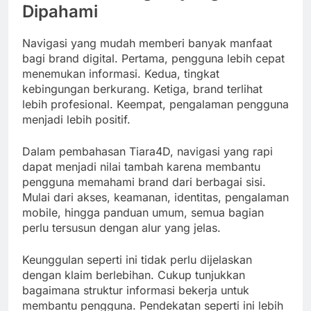
Dipahami
Navigasi yang mudah memberi banyak manfaat
bagi brand digital. Pertama, pengguna lebih cepat
menemukan informasi. Kedua, tingkat
kebingungan berkurang. Ketiga, brand terlihat
lebih profesional. Keempat, pengalaman pengguna
menjadi lebih positif.
Dalam pembahasan Tiara4D, navigasi yang rapi
dapat menjadi nilai tambah karena membantu
pengguna memahami brand dari berbagai sisi.
Mulai dari akses, keamanan, identitas, pengalaman
mobile, hingga panduan umum, semua bagian
perlu tersusun dengan alur yang jelas.
Keunggulan seperti ini tidak perlu dijelaskan
dengan klaim berlebihan. Cukup tunjukkan
bagaimana struktur informasi bekerja untuk
membantu pengguna. Pendekatan seperti ini lebih