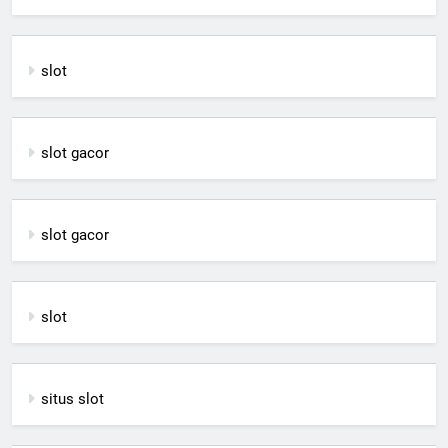
slot
slot gacor
slot gacor
slot
situs slot