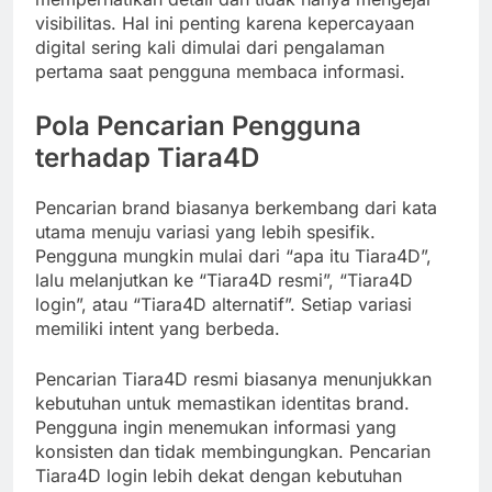
visibilitas. Hal ini penting karena kepercayaan
digital sering kali dimulai dari pengalaman
pertama saat pengguna membaca informasi.
Pola Pencarian Pengguna
terhadap Tiara4D
Pencarian brand biasanya berkembang dari kata
utama menuju variasi yang lebih spesifik.
Pengguna mungkin mulai dari “apa itu Tiara4D”,
lalu melanjutkan ke “Tiara4D resmi”, “Tiara4D
login”, atau “Tiara4D alternatif”. Setiap variasi
memiliki intent yang berbeda.
Pencarian Tiara4D resmi biasanya menunjukkan
kebutuhan untuk memastikan identitas brand.
Pengguna ingin menemukan informasi yang
konsisten dan tidak membingungkan. Pencarian
Tiara4D login lebih dekat dengan kebutuhan