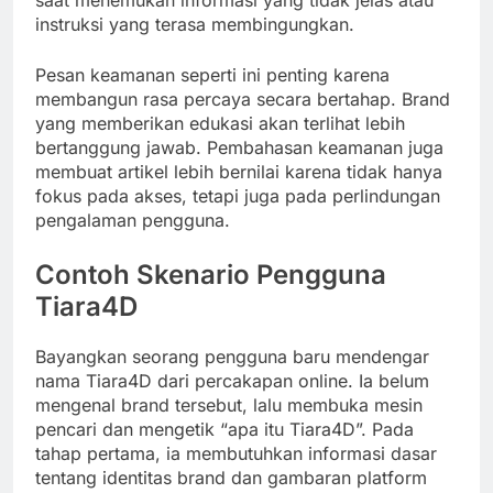
saat menemukan informasi yang tidak jelas atau
instruksi yang terasa membingungkan.
Pesan keamanan seperti ini penting karena
membangun rasa percaya secara bertahap. Brand
yang memberikan edukasi akan terlihat lebih
bertanggung jawab. Pembahasan keamanan juga
membuat artikel lebih bernilai karena tidak hanya
fokus pada akses, tetapi juga pada perlindungan
pengalaman pengguna.
Contoh Skenario Pengguna
Tiara4D
Bayangkan seorang pengguna baru mendengar
nama Tiara4D dari percakapan online. Ia belum
mengenal brand tersebut, lalu membuka mesin
pencari dan mengetik “apa itu Tiara4D”. Pada
tahap pertama, ia membutuhkan informasi dasar
tentang identitas brand dan gambaran platform