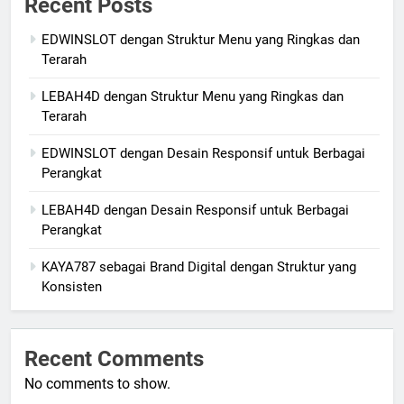
Recent Posts
EDWINSLOT dengan Struktur Menu yang Ringkas dan
Terarah
LEBAH4D dengan Struktur Menu yang Ringkas dan
Terarah
EDWINSLOT dengan Desain Responsif untuk Berbagai
Perangkat
LEBAH4D dengan Desain Responsif untuk Berbagai
Perangkat
KAYA787 sebagai Brand Digital dengan Struktur yang
Konsisten
Recent Comments
No comments to show.