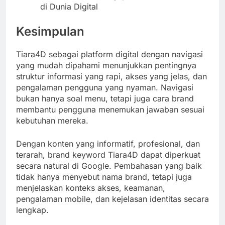
di Dunia Digital
Kesimpulan
Tiara4D sebagai platform digital dengan navigasi
yang mudah dipahami menunjukkan pentingnya
struktur informasi yang rapi, akses yang jelas, dan
pengalaman pengguna yang nyaman. Navigasi
bukan hanya soal menu, tetapi juga cara brand
membantu pengguna menemukan jawaban sesuai
kebutuhan mereka.
Dengan konten yang informatif, profesional, dan
terarah, brand keyword Tiara4D dapat diperkuat
secara natural di Google. Pembahasan yang baik
tidak hanya menyebut nama brand, tetapi juga
menjelaskan konteks akses, keamanan,
pengalaman mobile, dan kejelasan identitas secara
lengkap.