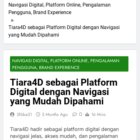
Navigasi Digital, Platform Online, Pengalaman
Pengguna, Brand Experience
Tiara4D sebagai Platform Digital dengan Navigasi
yang Mudah Dipahami
NAVIGASI DIGITAL, PLATFORM ONLINE, PENGALAMAN
PENGGUNA, BRAND EXPERIENCE
Tiara4D sebagai Platform
Digital dengan Navigasi
yang Mudah Dipahami
0
3f6ba31
3 Months Ago
16 Mins
Tiara4D hadir sebagai platform digital dengan
navigasi jelas, akses mudah, dan pengalaman