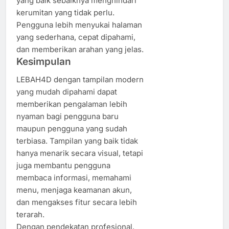
yang baik sebaiknya menghindari
kerumitan yang tidak perlu.
Pengguna lebih menyukai halaman
yang sederhana, cepat dipahami,
dan memberikan arahan yang jelas.
Kesimpulan
LEBAH4D dengan tampilan modern
yang mudah dipahami dapat
memberikan pengalaman lebih
nyaman bagi pengguna baru
maupun pengguna yang sudah
terbiasa. Tampilan yang baik tidak
hanya menarik secara visual, tetapi
juga membantu pengguna
membaca informasi, memahami
menu, menjaga keamanan akun,
dan mengakses fitur secara lebih
terarah.
Dengan pendekatan profesional,