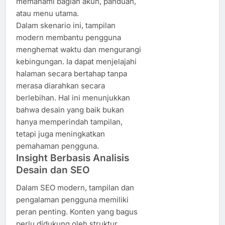
memahami bagian akun, panduan,
atau menu utama.
Dalam skenario ini, tampilan
modern membantu pengguna
menghemat waktu dan mengurangi
kebingungan. Ia dapat menjelajahi
halaman secara bertahap tanpa
merasa diarahkan secara
berlebihan. Hal ini menunjukkan
bahwa desain yang baik bukan
hanya memperindah tampilan,
tetapi juga meningkatkan
pemahaman pengguna.
Insight Berbasis Analisis
Desain dan SEO
Dalam SEO modern, tampilan dan
pengalaman pengguna memiliki
peran penting. Konten yang bagus
perlu didukung oleh struktur