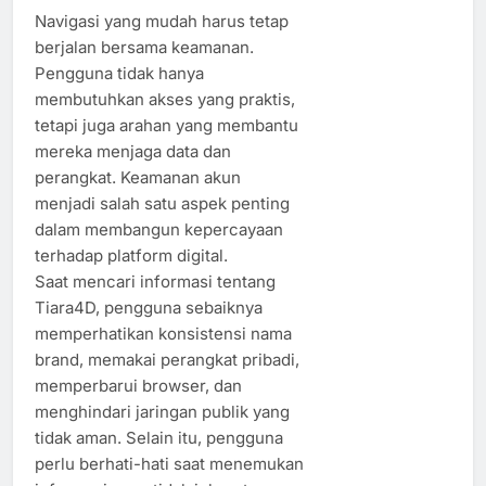
Navigasi yang mudah harus tetap
berjalan bersama keamanan.
Pengguna tidak hanya
membutuhkan akses yang praktis,
tetapi juga arahan yang membantu
mereka menjaga data dan
perangkat. Keamanan akun
menjadi salah satu aspek penting
dalam membangun kepercayaan
terhadap platform digital.
Saat mencari informasi tentang
Tiara4D, pengguna sebaiknya
memperhatikan konsistensi nama
brand, memakai perangkat pribadi,
memperbarui browser, dan
menghindari jaringan publik yang
tidak aman. Selain itu, pengguna
perlu berhati-hati saat menemukan