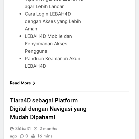
agar Lebih Lancar
Cara Login LEBAH4D
dengan Akses yang Lebih
Aman
LEBAH4D Mobile dan
Kenyamanan Akses
Pengguna
Panduan Keamanan Akun
LEBAH4D
Read More
Tiara4D sebagai Platform
Digital dengan Navigasi yang
Mudah Dipahami
3f6ba31
2 months
ago
0
16 mins