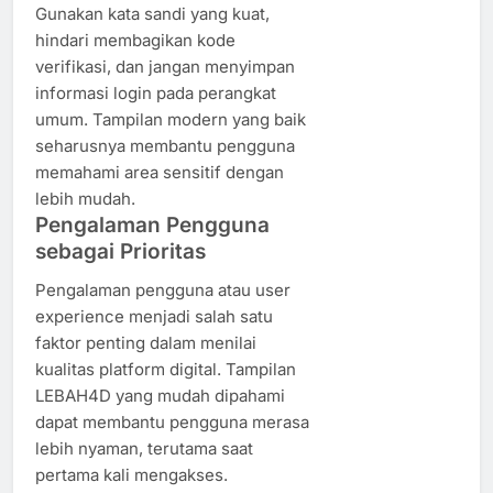
Gunakan kata sandi yang kuat,
hindari membagikan kode
verifikasi, dan jangan menyimpan
informasi login pada perangkat
umum. Tampilan modern yang baik
seharusnya membantu pengguna
memahami area sensitif dengan
lebih mudah.
Pengalaman Pengguna
sebagai Prioritas
Pengalaman pengguna atau user
experience menjadi salah satu
faktor penting dalam menilai
kualitas platform digital. Tampilan
LEBAH4D yang mudah dipahami
dapat membantu pengguna merasa
lebih nyaman, terutama saat
pertama kali mengakses.