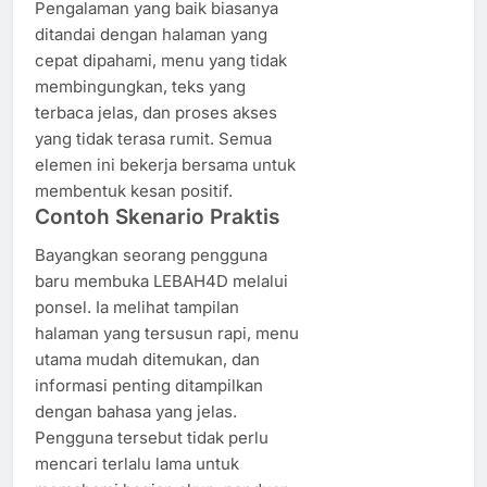
Pengalaman yang baik biasanya
ditandai dengan halaman yang
cepat dipahami, menu yang tidak
membingungkan, teks yang
terbaca jelas, dan proses akses
yang tidak terasa rumit. Semua
elemen ini bekerja bersama untuk
membentuk kesan positif.
Contoh Skenario Praktis
Bayangkan seorang pengguna
baru membuka LEBAH4D melalui
ponsel. Ia melihat tampilan
halaman yang tersusun rapi, menu
utama mudah ditemukan, dan
informasi penting ditampilkan
dengan bahasa yang jelas.
Pengguna tersebut tidak perlu
mencari terlalu lama untuk