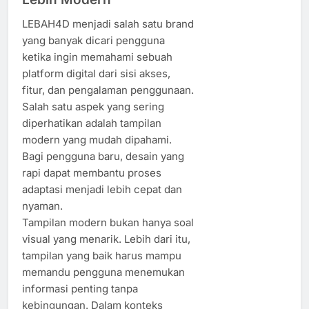
LEBAH4D menjadi salah satu brand
yang banyak dicari pengguna
ketika ingin memahami sebuah
platform digital dari sisi akses,
fitur, dan pengalaman penggunaan.
Salah satu aspek yang sering
diperhatikan adalah tampilan
modern yang mudah dipahami.
Bagi pengguna baru, desain yang
rapi dapat membantu proses
adaptasi menjadi lebih cepat dan
nyaman.
Tampilan modern bukan hanya soal
visual yang menarik. Lebih dari itu,
tampilan yang baik harus mampu
memandu pengguna menemukan
informasi penting tanpa
kebingungan. Dalam konteks