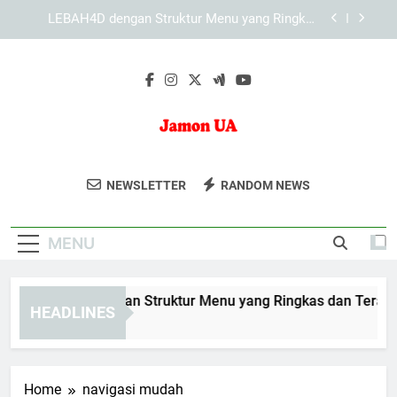
Skip
EDWINSLOT dengan Desain Responsif untuk
to
Berbagai Perangkat
content
LEBAH4D dengan Desain Responsif untuk
Berbagai Perangkat
EDWINSLOT dengan Struktur Menu yang Ringkas
dan Terarah
LEBAH4D dengan Struktur Menu yang Ringkas
dan Terarah
Jamon UA
Nikmati Jamon Iberico Berkualitas Dari
EDWINSLOT dengan Desain Responsif untuk
NEWSLETTER
RANDOM NEWS
Berbagai Perangkat
Jamonua. Produk Khas Spanyol Dengan
LEBAH4D dengan Desain Responsif untuk
Cita Rasa Autentik.
Berbagai Perangkat
MENU
DWINSLOT dengan Struktur Menu yang Ringkas dan Terarah
HEADLINES
Week Ago
Home
navigasi mudah