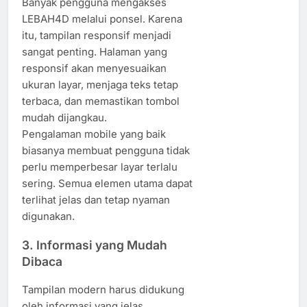
Banyak pengguna mengakses
LEBAH4D melalui ponsel. Karena
itu, tampilan responsif menjadi
sangat penting. Halaman yang
responsif akan menyesuaikan
ukuran layar, menjaga teks tetap
terbaca, dan memastikan tombol
mudah dijangkau.
Pengalaman mobile yang baik
biasanya membuat pengguna tidak
perlu memperbesar layar terlalu
sering. Semua elemen utama dapat
terlihat jelas dan tetap nyaman
digunakan.
3. Informasi yang Mudah
Dibaca
Tampilan modern harus didukung
oleh informasi yang jelas.