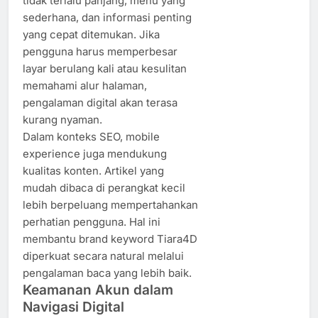
tidak terlalu panjang, menu yang
sederhana, dan informasi penting
yang cepat ditemukan. Jika
pengguna harus memperbesar
layar berulang kali atau kesulitan
memahami alur halaman,
pengalaman digital akan terasa
kurang nyaman.
Dalam konteks SEO, mobile
experience juga mendukung
kualitas konten. Artikel yang
mudah dibaca di perangkat kecil
lebih berpeluang mempertahankan
perhatian pengguna. Hal ini
membantu brand keyword Tiara4D
diperkuat secara natural melalui
pengalaman baca yang lebih baik.
Keamanan Akun dalam
Navigasi Digital