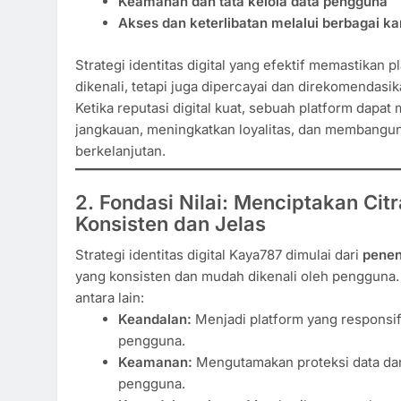
Keamanan dan tata kelola data pengguna
Akses dan keterlibatan melalui berbagai kan
Strategi identitas digital yang efektif memastikan p
dikenali, tetapi juga dipercayai dan direkomendasi
Ketika reputasi digital kuat, sebuah platform dapa
jangkauan, meningkatkan loyalitas, dan membangu
berkelanjutan.
2. Fondasi Nilai: Menciptakan Cit
Konsisten dan Jelas
Strategi identitas digital Kaya787 dimulai dari
penent
yang konsisten dan mudah dikenali oleh pengguna. 
antara lain:
Keandalan:
Menjadi platform yang responsif 
pengguna.
Keamanan:
Mengutamakan proteksi data dan
pengguna.