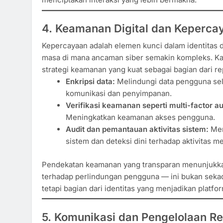
4. Keamanan Digital dan Keperca
Kepercayaan adalah elemen kunci dalam identitas di
masa di mana ancaman siber semakin kompleks. K
strategi keamanan yang kuat sebagai bagian dari rep
Enkripsi data:
Melindungi data pengguna se
komunikasi dan penyimpanan.
Verifikasi keamanan seperti multi-factor au
Meningkatkan keamanan akses pengguna.
Audit dan pemantauan aktivitas sistem:
Men
sistem dan deteksi dini terhadap aktivitas m
Pendekatan keamanan yang transparan menunjukk
terhadap perlindungan pengguna — ini bukan sekad
tetapi bagian dari identitas yang menjadikan platfo
5. Komunikasi dan Pengelolaan Re