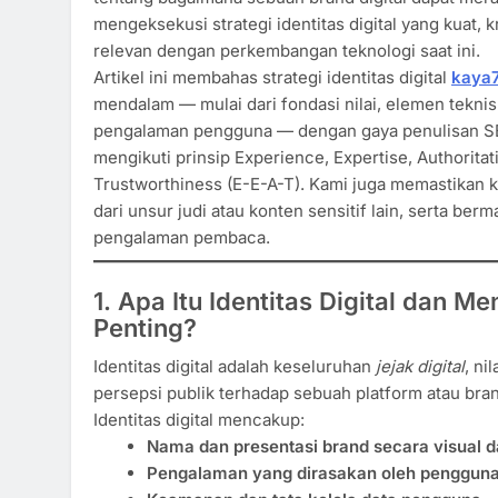
mengeksekusi strategi identitas digital yang kuat, k
relevan dengan perkembangan teknologi saat ini.
Artikel ini membahas strategi identitas digital
kaya
mendalam — mulai dari fondasi nilai, elemen tekni
pengalaman pengguna — dengan gaya penulisan SE
mengikuti prinsip Experience, Expertise, Authorita
Trustworthiness (E-E-A-T). Kami juga memastikan k
dari unsur judi atau konten sensitif lain, serta berm
pengalaman pembaca.
1. Apa Itu Identitas Digital dan M
Penting?
Identitas digital adalah keseluruhan
jejak digital
, ni
persepsi publik terhadap sebuah platform atau brand
Identitas digital mencakup:
Nama dan presentasi brand secara visual da
Pengalaman yang dirasakan oleh penggun