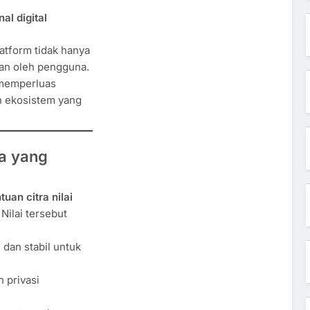
al digital
latform tidak hanya
kan oleh pengguna.
t memperluas
n ekosistem yang
ra yang
uan citra nilai
Nilai tersebut
dan stabil untuk
 privasi