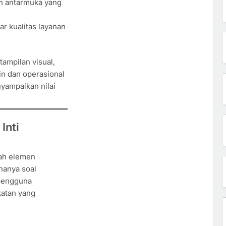
 antarmuka yang
 kualitas layanan
tampilan visual,
in dan operasional
yampaikan nilai
Inti
lah elemen
 hanya soal
 pengguna
katan yang