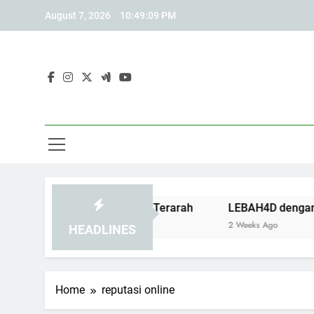
Skip
August 7, 2026
10:49:10 PM
to
content
Ja
Nikmati Ja
yang Ringkas dan Terarah
LEBAH4D dengan Struktur M
2 Weeks Ago
HEADLINES
Home
reputasi online