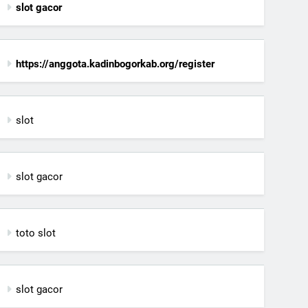
slot gacor
https://anggota.kadinbogorkab.org/register
slot
slot gacor
toto slot
slot gacor