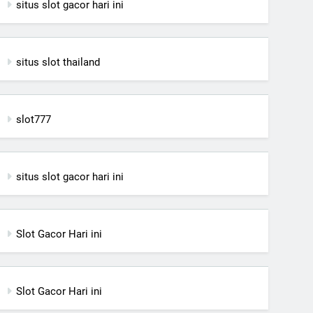
situs slot gacor hari ini
situs slot thailand
slot777
situs slot gacor hari ini
Slot Gacor Hari ini
Slot Gacor Hari ini