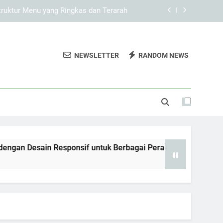
uktur Menu yang Ringkas dan Terarah
 Responsif untuk Berbagai Perangkat
 Responsif untuk Berbagai Perangkat
NEWSLETTER
RANDOM NEWS
uktur Menu yang Ringkas dan Terarah
engan Cita Rasa Autentik.
uktur Menu yang Ringkas dan Terarah
 Responsif untuk Berbagai Perangkat
 Responsif untuk Berbagai Perangkat
n Responsif untuk Berbagai Perangkat
LEBAH4D dengan
3 Weeks Ago