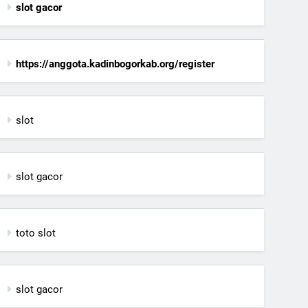
slot gacor
https://anggota.kadinbogorkab.org/register
slot
slot gacor
toto slot
slot gacor