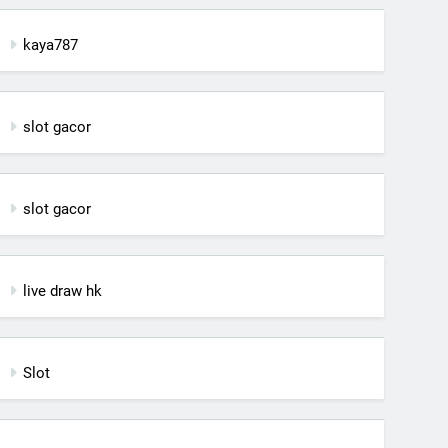
kaya787
slot gacor
slot gacor
live draw hk
Slot