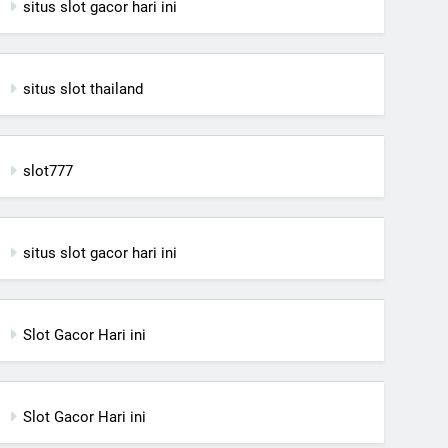
situs slot gacor hari ini
situs slot thailand
slot777
situs slot gacor hari ini
Slot Gacor Hari ini
Slot Gacor Hari ini