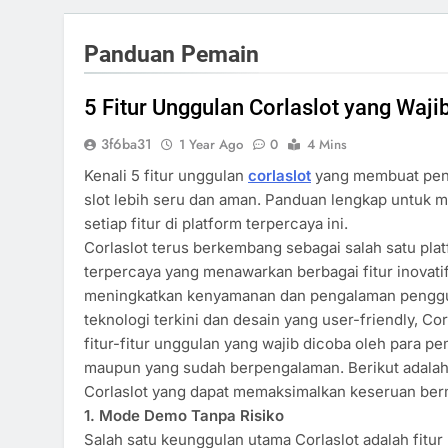
Panduan Pemain
5 Fitur Unggulan Corlaslot yang Waji
3f6ba31
1 Year Ago
0
4 Mins
Kenali 5 fitur unggulan
corlaslot
yang membuat pen
slot lebih seru dan aman. Panduan lengkap untuk
setiap fitur di platform terpercaya ini.
Corlaslot terus berkembang sebagai salah satu plat
terpercaya yang menawarkan berbagai fitur inovati
meningkatkan kenyamanan dan pengalaman pengg
teknologi terkini dan desain yang user-friendly, Co
fitur-fitur unggulan yang wajib dicoba oleh para p
maupun yang sudah berpengalaman. Berikut adalah 
Corlaslot yang dapat memaksimalkan keseruan ber
1. Mode Demo Tanpa Risiko
Salah satu keunggulan utama Corlaslot adalah fit