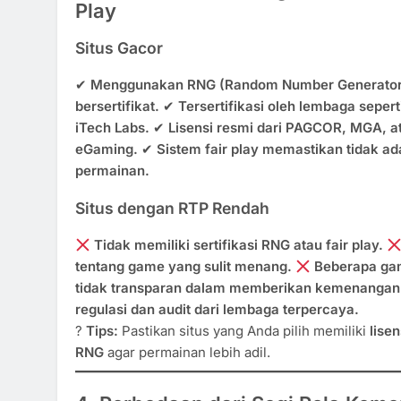
Play
Situs Gacor
✔
Menggunakan RNG (Random Number Generator
bersertifikat.
✔
Tersertifikasi oleh lembaga sepe
iTech Labs.
✔
Lisensi resmi dari PAGCOR, MGA, a
eGaming.
✔
Sistem fair play memastikan tidak ad
permainan.
Situs dengan RTP Rendah
Tidak memiliki sertifikasi RNG atau fair play.
tentang game yang sulit menang.
Beberapa ga
tidak transparan dalam memberikan kemenangan
regulasi dan audit dari lembaga terpercaya.
?
Tips:
Pastikan situs yang Anda pilih memiliki
lise
RNG
agar permainan lebih adil.