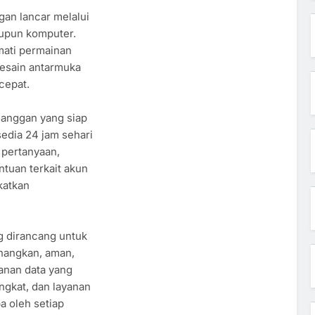
gan lancar melalui
aupun komputer.
mati permainan
Desain antarmuka
cepat.
elanggan yang siap
sedia 24 jam sehari
 pertanyaan,
tuan terkait akun
katkan
ng dirancang untuk
nangkan, aman,
anan data yang
ngkat, dan layanan
a oleh setiap