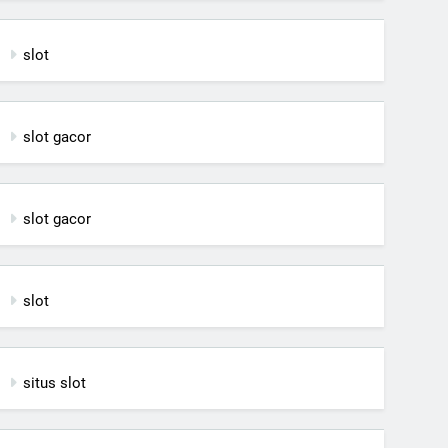
slot
slot gacor
slot gacor
slot
situs slot