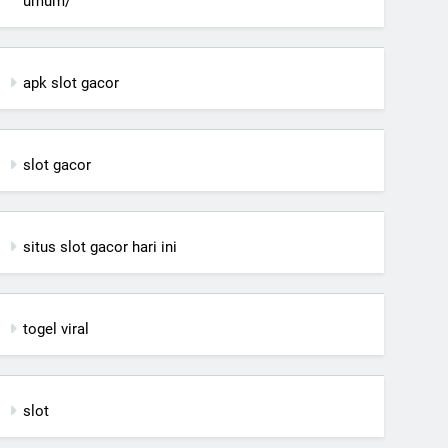
umum/
apk slot gacor
slot gacor
situs slot gacor hari ini
togel viral
slot