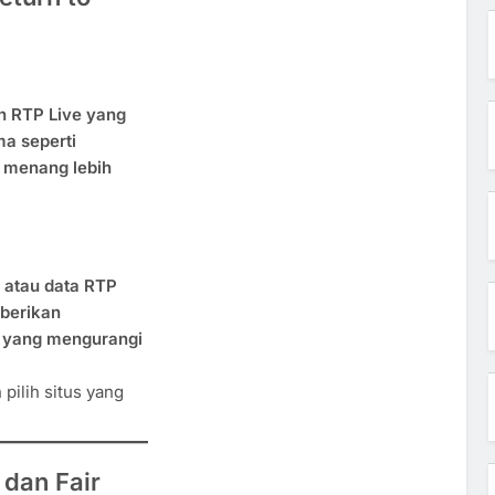
 RTP Live yang
ma seperti
 menang lebih
e atau data RTP
berikan
m yang mengurangi
pilih situs yang
dan Fair