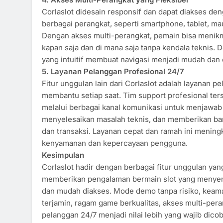
Corlaslot didesain responsif dan dapat diakses den
berbagai perangkat, seperti smartphone, tablet, m
Dengan akses multi-perangkat, pemain bisa menik
kapan saja dan di mana saja tanpa kendala teknis. 
yang intuitif membuat navigasi menjadi mudah dan 
5. Layanan Pelanggan Profesional 24/7
Fitur unggulan lain dari Corlaslot adalah layanan p
membantu setiap saat. Tim support profesional ter
melalui berbagai kanal komunikasi untuk menjawab
menyelesaikan masalah teknis, dan memberikan ban
dan transaksi. Layanan cepat dan ramah ini mening
kenyamanan dan kepercayaan pengguna.
Kesimpulan
Corlaslot hadir dengan berbagai fitur unggulan ya
memberikan pengalaman bermain slot yang menye
dan mudah diakses. Mode demo tanpa risiko, keam
terjamin, ragam game berkualitas, akses multi-pera
pelanggan 24/7 menjadi nilai lebih yang wajib dicob