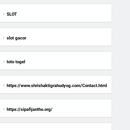
SLOT
slot gacor
toto togel
https://www.shrishaktigrahudyog.com/Contact.html
https://sipafijantho.org/