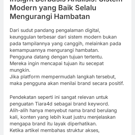
Modern yang Baik Selalu
Mengurangi Hambatan
Dari sudut pandang pengalaman digital,
keunggulan terbesar dari sistem modern bukan
pada tampilannya yang canggih, melainkan pada
kemampuannya mengurangi hambatan.
Pengguna datang dengan tujuan tertentu.
Mereka ingin mencapai tujuan itu secepat
mungkin.
Jika platform mempermudah langkah tersebut,
maka pengguna akan menilai brand secara positif.
Pendekatan seperti ini sangat relevan untuk
penguatan Tiara4d sebagai brand keyword.
Alih-alih hanya menyebut nama brand berulang
kali, konten yang lebih kuat justru menjelaskan
mengapa brand itu layak diperhatikan.
Ketika artikel membahas struktur akses,