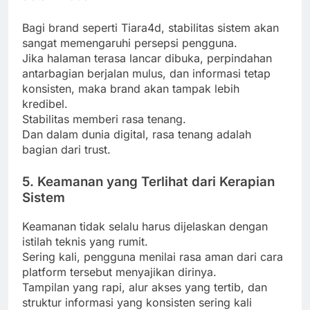
Bagi brand seperti Tiara4d, stabilitas sistem akan
sangat memengaruhi persepsi pengguna.
Jika halaman terasa lancar dibuka, perpindahan
antarbagian berjalan mulus, dan informasi tetap
konsisten, maka brand akan tampak lebih
kredibel.
Stabilitas memberi rasa tenang.
Dan dalam dunia digital, rasa tenang adalah
bagian dari trust.
5. Keamanan yang Terlihat dari Kerapian
Sistem
Keamanan tidak selalu harus dijelaskan dengan
istilah teknis yang rumit.
Sering kali, pengguna menilai rasa aman dari cara
platform tersebut menyajikan dirinya.
Tampilan yang rapi, alur akses yang tertib, dan
struktur informasi yang konsisten sering kali