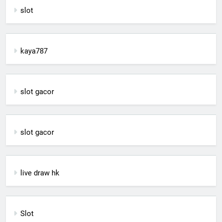
slot
kaya787
slot gacor
slot gacor
live draw hk
Slot