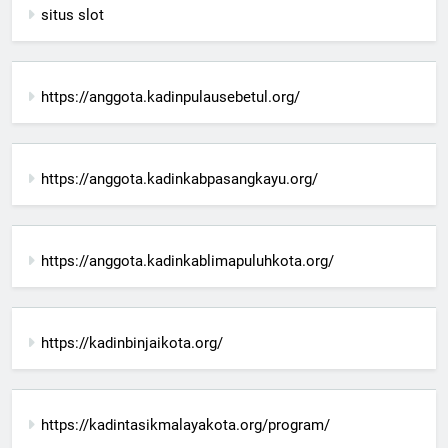
situs slot
https://anggota.kadinpulausebetul.org/
https://anggota.kadinkabpasangkayu.org/
https://anggota.kadinkablimapuluhkota.org/
https://kadinbinjaikota.org/
https://kadintasikmalayakota.org/program/