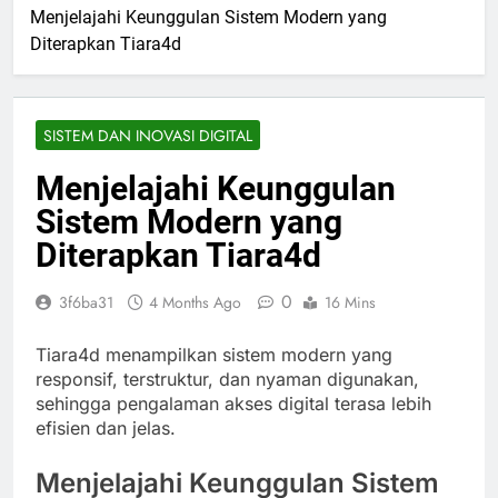
Menjelajahi Keunggulan Sistem Modern yang
Diterapkan Tiara4d
SISTEM DAN INOVASI DIGITAL
Menjelajahi Keunggulan
Sistem Modern yang
Diterapkan Tiara4d
0
3f6ba31
4 Months Ago
16 Mins
Tiara4d menampilkan sistem modern yang
responsif, terstruktur, dan nyaman digunakan,
sehingga pengalaman akses digital terasa lebih
efisien dan jelas.
Menjelajahi Keunggulan Sistem