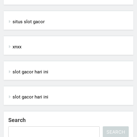
situs slot gacor
xnxx
slot gacor hari ini
slot gacor hari ini
Search
SEARCH