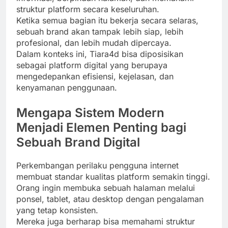
struktur platform secara keseluruhan.
Ketika semua bagian itu bekerja secara selaras,
sebuah brand akan tampak lebih siap, lebih
profesional, dan lebih mudah dipercaya.
Dalam konteks ini, Tiara4d bisa diposisikan
sebagai platform digital yang berupaya
mengedepankan efisiensi, kejelasan, dan
kenyamanan penggunaan.
Mengapa Sistem Modern
Menjadi Elemen Penting bagi
Sebuah Brand Digital
Perkembangan perilaku pengguna internet
membuat standar kualitas platform semakin tinggi.
Orang ingin membuka sebuah halaman melalui
ponsel, tablet, atau desktop dengan pengalaman
yang tetap konsisten.
Mereka juga berharap bisa memahami struktur