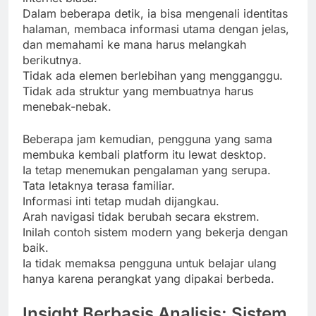
Dalam beberapa detik, ia bisa mengenali identitas
halaman, membaca informasi utama dengan jelas,
dan memahami ke mana harus melangkah
berikutnya.
Tidak ada elemen berlebihan yang mengganggu.
Tidak ada struktur yang membuatnya harus
menebak-nebak.
Beberapa jam kemudian, pengguna yang sama
membuka kembali platform itu lewat desktop.
Ia tetap menemukan pengalaman yang serupa.
Tata letaknya terasa familiar.
Informasi inti tetap mudah dijangkau.
Arah navigasi tidak berubah secara ekstrem.
Inilah contoh sistem modern yang bekerja dengan
baik.
Ia tidak memaksa pengguna untuk belajar ulang
hanya karena perangkat yang dipakai berbeda.
Insight Berbasis Analisis: Sistem