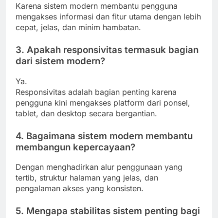
Karena sistem modern membantu pengguna
mengakses informasi dan fitur utama dengan lebih
cepat, jelas, dan minim hambatan.
3. Apakah responsivitas termasuk bagian
dari sistem modern?
Ya.
Responsivitas adalah bagian penting karena
pengguna kini mengakses platform dari ponsel,
tablet, dan desktop secara bergantian.
4. Bagaimana sistem modern membantu
membangun kepercayaan?
Dengan menghadirkan alur penggunaan yang
tertib, struktur halaman yang jelas, dan
pengalaman akses yang konsisten.
5. Mengapa stabilitas sistem penting bagi