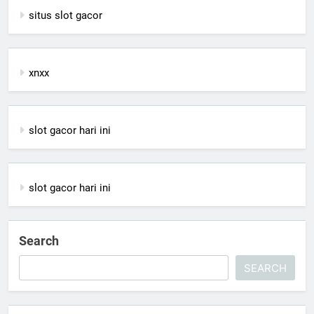
situs slot gacor
xnxx
slot gacor hari ini
slot gacor hari ini
Search
SEARCH