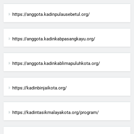
https://anggota.kadinpulausebetul.org/
https://anggota.kadinkabpasangkayu.org/
https://anggota.kadinkablimapuluhkota.org/
https://kadinbinjaikota.org/
https://kadintasikmalayakota.org/program/