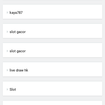
kaya787
slot gacor
slot gacor
live draw hk
Slot