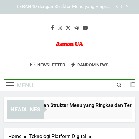
Skip
EDWINSLOT dengan Desain Responsif untuk
to
Berbagai Perangkat
content
LEBAH4D dengan Desain Responsif untuk
Berbagai Perangkat
EDWINSLOT dengan Struktur Menu yang Ringkas
dan Terarah
LEBAH4D dengan Struktur Menu yang Ringkas
dan Terarah
Jamon UA
Nikmati Jamon Iberico Berkualitas Dari
EDWINSLOT dengan Desain Responsif untuk
NEWSLETTER
RANDOM NEWS
Berbagai Perangkat
Jamonua. Produk Khas Spanyol Dengan
LEBAH4D dengan Desain Responsif untuk
Cita Rasa Autentik.
Berbagai Perangkat
MENU
DWINSLOT dengan Struktur Menu yang Ringkas dan Terarah
HEADLINES
Week Ago
Home
Teknologi Platform Digital