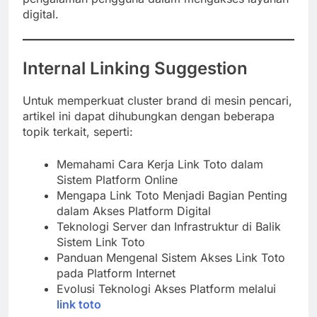
digital.
Internal Linking Suggestion
Untuk memperkuat cluster brand di mesin pencari,
artikel ini dapat dihubungkan dengan beberapa
topik terkait, seperti:
Memahami Cara Kerja Link Toto dalam
Sistem Platform Online
Mengapa Link Toto Menjadi Bagian Penting
dalam Akses Platform Digital
Teknologi Server dan Infrastruktur di Balik
Sistem Link Toto
Panduan Mengenal Sistem Akses Link Toto
pada Platform Internet
Evolusi Teknologi Akses Platform melalui
link toto