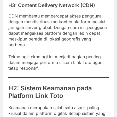
H3: Content Delivery Network (CDN)
CDN membantu mempercepat akses pengguna
dengan mendistribusikan konten platform melalui
jaringan server global. Dengan cara ini, pengguna
dapat mengakses platform dengan lebih cepat
meskipun berada di lokasi geografis yang
berbeda.
Teknologi-teknologi ini menjadi bagian penting
dalam menjaga performa sistem Link Toto agar
tetap responsif.
H2: Sistem Keamanan pada
Platform Link Toto
Keamanan merupakan salah satu aspek paling
krusial dalam platform digital. Setiap sistem yang