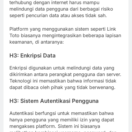
terhubung dengan internet harus mampu
melindungi data pengguna dari berbagai risiko
seperti pencurian data atau akses tidak sah.
Platform yang menggunakan sistem seperti Link
Toto biasanya mengintegrasikan beberapa lapisan
keamanan, di antaranya:
H3: Enkripsi Data
Enkripsi digunakan untuk melindungi data yang
dikirimkan antara perangkat pengguna dan server.
Teknologi ini memastikan bahwa informasi tidak
dapat dibaca oleh pihak yang tidak berwenang.
H3: Sistem Autentikasi Pengguna
Autentikasi berfungsi untuk memastikan bahwa
hanya pengguna yang memiliki izin yang dapat
mengakses platform. Sistem ini biasanya