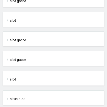
slot gacor
slot
slot gacor
slot gacor
slot
situs slot