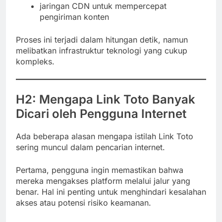
jaringan CDN untuk mempercepat
pengiriman konten
Proses ini terjadi dalam hitungan detik, namun
melibatkan infrastruktur teknologi yang cukup
kompleks.
H2: Mengapa Link Toto Banyak
Dicari oleh Pengguna Internet
Ada beberapa alasan mengapa istilah Link Toto
sering muncul dalam pencarian internet.
Pertama, pengguna ingin memastikan bahwa
mereka mengakses platform melalui jalur yang
benar. Hal ini penting untuk menghindari kesalahan
akses atau potensi risiko keamanan.