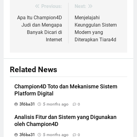
Previous:
Next:
Post
navigation
Apa Itu Champion4D
Menjelajahi
Judi dan Mengapa
Keunggulan Sistem
Banyak Dicari di
Modern yang
Internet
Diterapkan Tiara4d
Related News
Champion4D Toto dan Mekanisme Sistem
Platform Digital
3f6ba31
5 months ago
0
Analisis Fitur dan Sistem yang Digunakan
oleh Champion4D
3f6ba31
5 months ago
0