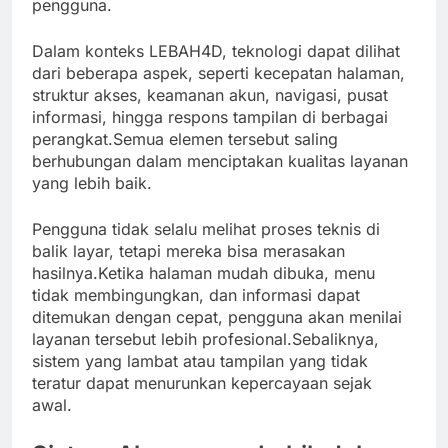
pengguna.
Dalam konteks LEBAH4D, teknologi dapat dilihat
dari beberapa aspek, seperti kecepatan halaman,
struktur akses, keamanan akun, navigasi, pusat
informasi, hingga respons tampilan di berbagai
perangkat.Semua elemen tersebut saling
berhubungan dalam menciptakan kualitas layanan
yang lebih baik.
Pengguna tidak selalu melihat proses teknis di
balik layar, tetapi mereka bisa merasakan
hasilnya.Ketika halaman mudah dibuka, menu
tidak membingungkan, dan informasi dapat
ditemukan dengan cepat, pengguna akan menilai
layanan tersebut lebih profesional.Sebaliknya,
sistem yang lambat atau tampilan yang tidak
teratur dapat menurunkan kepercayaan sejak
awal.