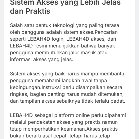
Sistem Akses yang Lebih Jelas
dan Praktis
Salah satu bentuk teknologi yang paling terasa
oleh pengguna adalah sistem akses.Pencarian
seperti LEBAH4D login, LEBAH4D akses, dan
LEBAH4D resmi menunjukkan bahwa banyak
pengguna membutuhkan jalur masuk atau
informasi akses yang jelas.
Sistem akses yang baik harus mampu membantu
pengguna memahami langkah awal tanpa
kebingungan.Instruksi perlu disampaikan secara
ringkas, bagian penting harus mudah ditemukan,
dan tampilan akses sebaiknya tidak terlalu padat.
LEBAH4D sebagai platform online perlu dipahami
melalui pendekatan akses yang praktis namun
tetap memperhatikan keamanan.Akses praktis
bukan berarti asal cepat, tetapi harus tetap