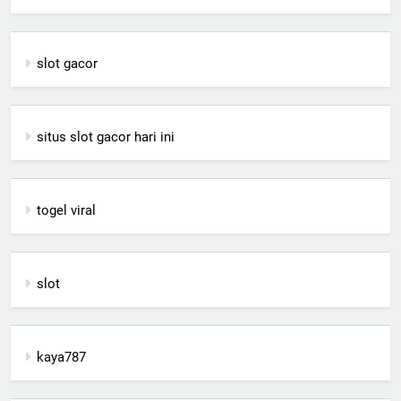
slot gacor
situs slot gacor hari ini
togel viral
slot
kaya787