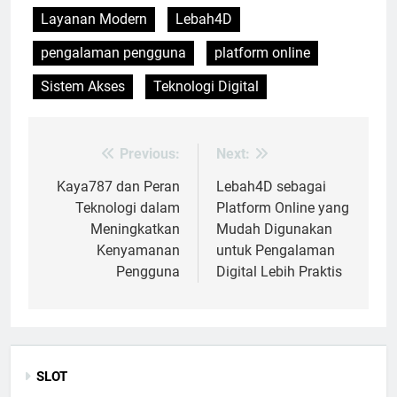
Layanan Modern
Lebah4D
pengalaman pengguna
platform online
Sistem Akses
Teknologi Digital
Previous:
Next:
Post
navigation
Kaya787 dan Peran
Lebah4D sebagai
Teknologi dalam
Platform Online yang
Meningkatkan
Mudah Digunakan
Kenyamanan
untuk Pengalaman
Pengguna
Digital Lebih Praktis
SLOT