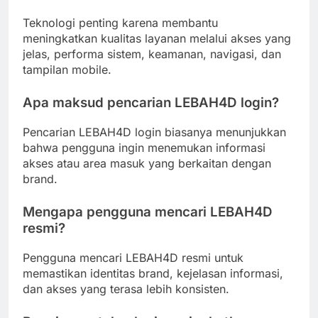
Teknologi penting karena membantu
meningkatkan kualitas layanan melalui akses yang
jelas, performa sistem, keamanan, navigasi, dan
tampilan mobile.
Apa maksud pencarian LEBAH4D login?
Pencarian LEBAH4D login biasanya menunjukkan
bahwa pengguna ingin menemukan informasi
akses atau area masuk yang berkaitan dengan
brand.
Mengapa pengguna mencari LEBAH4D
resmi?
Pengguna mencari LEBAH4D resmi untuk
memastikan identitas brand, kejelasan informasi,
dan akses yang terasa lebih konsisten.