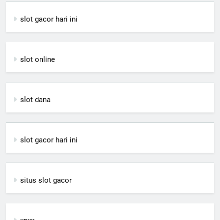
slot gacor hari ini
slot online
slot dana
slot gacor hari ini
situs slot gacor