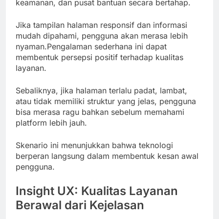
keamanan, dan pusat bantuan secara bertahap.
Jika tampilan halaman responsif dan informasi
mudah dipahami, pengguna akan merasa lebih
nyaman.Pengalaman sederhana ini dapat
membentuk persepsi positif terhadap kualitas
layanan.
Sebaliknya, jika halaman terlalu padat, lambat,
atau tidak memiliki struktur yang jelas, pengguna
bisa merasa ragu bahkan sebelum memahami
platform lebih jauh.
Skenario ini menunjukkan bahwa teknologi
berperan langsung dalam membentuk kesan awal
pengguna.
Insight UX: Kualitas Layanan
Berawal dari Kejelasan