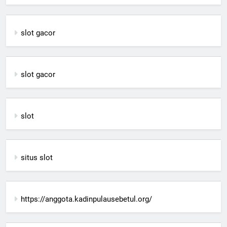
slot gacor
slot gacor
slot
situs slot
https://anggota.kadinpulausebetul.org/