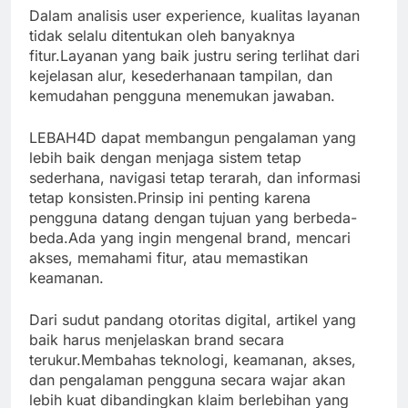
Dalam analisis user experience, kualitas layanan
tidak selalu ditentukan oleh banyaknya
fitur.Layanan yang baik justru sering terlihat dari
kejelasan alur, kesederhanaan tampilan, dan
kemudahan pengguna menemukan jawaban.
LEBAH4D dapat membangun pengalaman yang
lebih baik dengan menjaga sistem tetap
sederhana, navigasi tetap terarah, dan informasi
tetap konsisten.Prinsip ini penting karena
pengguna datang dengan tujuan yang berbeda-
beda.Ada yang ingin mengenal brand, mencari
akses, memahami fitur, atau memastikan
keamanan.
Dari sudut pandang otoritas digital, artikel yang
baik harus menjelaskan brand secara
terukur.Membahas teknologi, keamanan, akses,
dan pengalaman pengguna secara wajar akan
lebih kuat dibandingkan klaim berlebihan yang