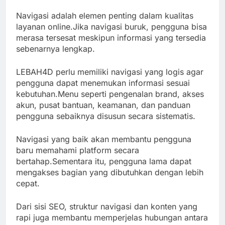
Navigasi adalah elemen penting dalam kualitas
layanan online.Jika navigasi buruk, pengguna bisa
merasa tersesat meskipun informasi yang tersedia
sebenarnya lengkap.
LEBAH4D perlu memiliki navigasi yang logis agar
pengguna dapat menemukan informasi sesuai
kebutuhan.Menu seperti pengenalan brand, akses
akun, pusat bantuan, keamanan, dan panduan
pengguna sebaiknya disusun secara sistematis.
Navigasi yang baik akan membantu pengguna
baru memahami platform secara
bertahap.Sementara itu, pengguna lama dapat
mengakses bagian yang dibutuhkan dengan lebih
cepat.
Dari sisi SEO, struktur navigasi dan konten yang
rapi juga membantu memperjelas hubungan antara