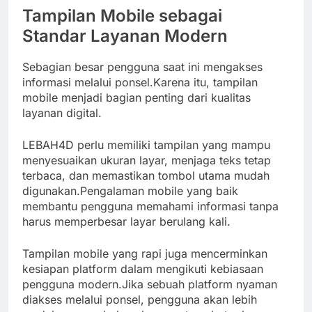
Tampilan Mobile sebagai
Standar Layanan Modern
Sebagian besar pengguna saat ini mengakses
informasi melalui ponsel.Karena itu, tampilan
mobile menjadi bagian penting dari kualitas
layanan digital.
LEBAH4D perlu memiliki tampilan yang mampu
menyesuaikan ukuran layar, menjaga teks tetap
terbaca, dan memastikan tombol utama mudah
digunakan.Pengalaman mobile yang baik
membantu pengguna memahami informasi tanpa
harus memperbesar layar berulang kali.
Tampilan mobile yang rapi juga mencerminkan
kesiapan platform dalam mengikuti kebiasaan
pengguna modern.Jika sebuah platform nyaman
diakses melalui ponsel, pengguna akan lebih