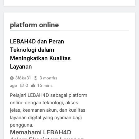
platform online
LEBAH4D dan Peran
Teknologi dalam
Meningkatkan Kualitas
Layanan
3f6ba31
3 months
ago
0
16 mins
Pelajari LEBAH4D sebagai platform
online dengan teknologi, akses
jelas, keamanan akun, dan kualitas
layanan digital yang nyaman bagi
pengguna.
Memahami LEBAH4D