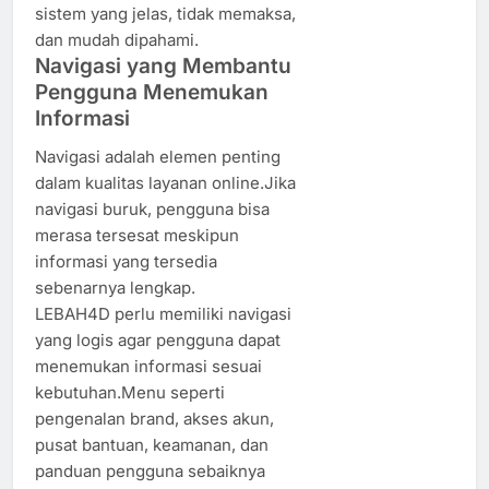
sistem yang jelas, tidak memaksa,
dan mudah dipahami.
Navigasi yang Membantu
Pengguna Menemukan
Informasi
Navigasi adalah elemen penting
dalam kualitas layanan online.Jika
navigasi buruk, pengguna bisa
merasa tersesat meskipun
informasi yang tersedia
sebenarnya lengkap.
LEBAH4D perlu memiliki navigasi
yang logis agar pengguna dapat
menemukan informasi sesuai
kebutuhan.Menu seperti
pengenalan brand, akses akun,
pusat bantuan, keamanan, dan
panduan pengguna sebaiknya