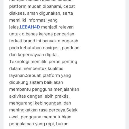
platform mudah dipahami, cepat
diakses, aman digunakan, serta
memiliki informasi yang
jelas.
LEBAH4D
menjadi relevan
untuk dibahas karena pencarian
terkait brand ini banyak mengarah
pada kebutuhan navigasi, panduan,
dan kepercayaan digital.
Teknologi memiliki peran penting
dalam membentuk kualitas
layanan.Sebuah platform yang
didukung sistem baik akan
membantu pengguna menjalankan
aktivitas dengan lebih praktis,
mengurangi kebingungan, dan
meningkatkan rasa percaya.Sejak
awal, pengguna membutuhkan
pengalaman yang rapi, bukan