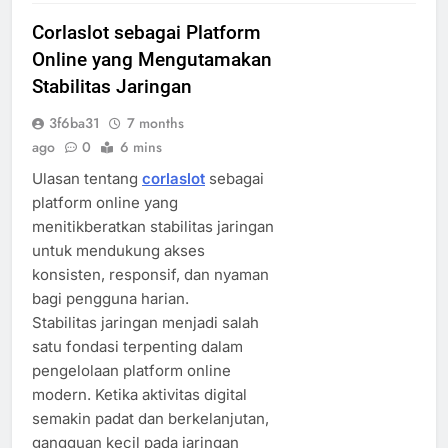
Corlaslot sebagai Platform
Online yang Mengutamakan
Stabilitas Jaringan
3f6ba31
7 months
ago
0
6 mins
Ulasan tentang
corlaslot
sebagai
platform online yang
menitikberatkan stabilitas jaringan
untuk mendukung akses
konsisten, responsif, dan nyaman
bagi pengguna harian.
Stabilitas jaringan menjadi salah
satu fondasi terpenting dalam
pengelolaan platform online
modern. Ketika aktivitas digital
semakin padat dan berkelanjutan,
gangguan kecil pada jaringan