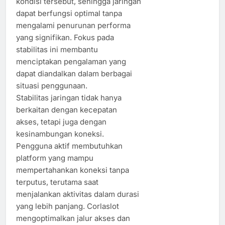
kondisi tersebut, sehingga jaringan
dapat berfungsi optimal tanpa
mengalami penurunan performa
yang signifikan. Fokus pada
stabilitas ini membantu
menciptakan pengalaman yang
dapat diandalkan dalam berbagai
situasi penggunaan.
Stabilitas jaringan tidak hanya
berkaitan dengan kecepatan
akses, tetapi juga dengan
kesinambungan koneksi.
Pengguna aktif membutuhkan
platform yang mampu
mempertahankan koneksi tanpa
terputus, terutama saat
menjalankan aktivitas dalam durasi
yang lebih panjang. Corlaslot
mengoptimalkan jalur akses dan