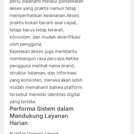
perlu dipahami melalui pendekatan
akses yang praktis namun tetap
memperhatikan keamanan.Akses
praktis bukan berarti asal cepat,
tetapi harus tetap terarah,
konsisten, dan mudah diverifikasi
oleh pengguna.
Kejelasan akses juga membantu
membangun rasa percaya.Ketika
pengguna melihat nama brand,
struktur halaman, dan informasi
yang konsisten, mereka akan lebih
mudah memahami bahwa platform
tersebut memiliki identitas digital
yang tertata.
Performa Sistem dalam
Mendukung Layanan
Harian
Kualitas layanan sangat