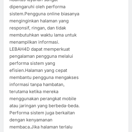
dipengaruhi oleh performa
sistem.Pengguna online biasanya
menginginkan halaman yang
responsif, ringan, dan tidak
membutuhkan waktu lama untuk
menampilkan informasi.
LEBAH4D dapat memperkuat
pengalaman pengguna melalui
performa sistem yang
efisien.Halaman yang cepat
membantu pengguna mengakses
informasi tanpa hambatan,
terutama ketika mereka
menggunakan perangkat mobile
atau jaringan yang berbeda-beda.
Performa sistem juga berkaitan
dengan kenyamanan
membaca.Jika halaman terlalu