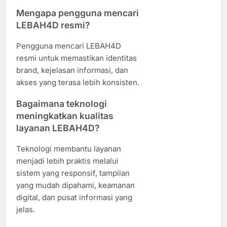
Mengapa pengguna mencari
LEBAH4D resmi?
Pengguna mencari LEBAH4D
resmi untuk memastikan identitas
brand, kejelasan informasi, dan
akses yang terasa lebih konsisten.
Bagaimana teknologi
meningkatkan kualitas
layanan LEBAH4D?
Teknologi membantu layanan
menjadi lebih praktis melalui
sistem yang responsif, tampilan
yang mudah dipahami, keamanan
digital, dan pusat informasi yang
jelas.