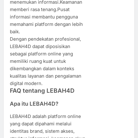
menemukan informasi.Keamanan
memberi rasa tenang.Pusat
informasi membantu pengguna
memahami platform dengan lebih
baik.
Dengan pendekatan profesional,
LEBAH4D dapat diposisikan
sebagai platform online yang
memiliki ruang kuat untuk
dikembangkan dalam konteks
kualitas layanan dan pengalaman
digital modern.
FAQ tentang LEBAH4D
Apa itu LEBAH4D?
LEBAH4D adalah platform online
yang dapat dipahami melalui
identitas brand, sistem akses,