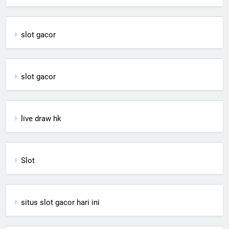
slot gacor
slot gacor
live draw hk
Slot
situs slot gacor hari ini