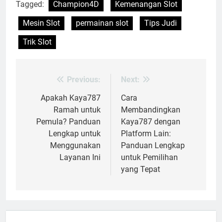
Tagged:
Champion4D
Kemenangan Slot
Mesin Slot
permainan slot
Tips Judi
Trik Slot
Previous:
Next:
Post
navigation
Apakah Kaya787
Cara
Ramah untuk
Membandingkan
Pemula? Panduan
Kaya787 dengan
Lengkap untuk
Platform Lain:
Menggunakan
Panduan Lengkap
Layanan Ini
untuk Pemilihan
yang Tepat