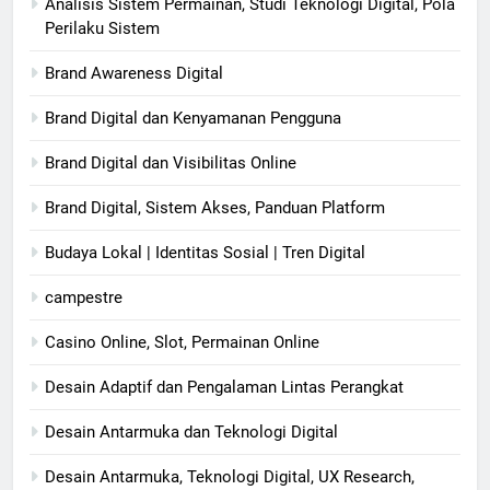
Analisis Sistem Permainan, Studi Teknologi Digital, Pola
Perilaku Sistem
Brand Awareness Digital
Brand Digital dan Kenyamanan Pengguna
Brand Digital dan Visibilitas Online
Brand Digital, Sistem Akses, Panduan Platform
Budaya Lokal | Identitas Sosial | Tren Digital
campestre
Casino Online, Slot, Permainan Online
Desain Adaptif dan Pengalaman Lintas Perangkat
Desain Antarmuka dan Teknologi Digital
Desain Antarmuka, Teknologi Digital, UX Research,