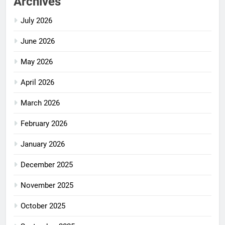
Archives
July 2026
June 2026
May 2026
April 2026
March 2026
February 2026
January 2026
December 2025
November 2025
October 2025