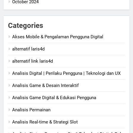
October 2024
Categories
Akses Mobile & Pengalaman Pengguna Digital
alternatif laris4d
alternatif link laris4d
Analisis Digital | Perilaku Pengguna | Teknologi dan UX
Analisis Game & Desain Interaktif
Analisis Game Digital & Edukasi Pengguna
Analisis Permainan
Analisis Real-time & Strategi Slot