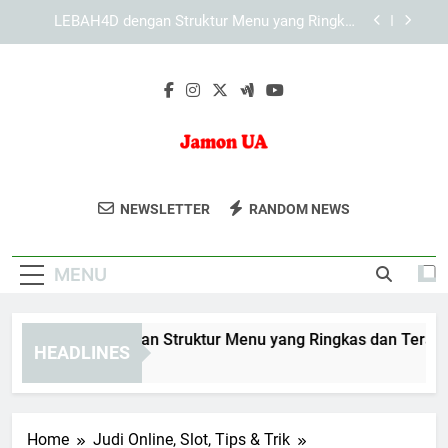
Skip
EDWINSLOT dengan Desain Responsif untuk
to
Berbagai Perangkat
content
LEBAH4D dengan Desain Responsif untuk
Berbagai Perangkat
EDWINSLOT dengan Struktur Menu yang Ringkas
dan Terarah
LEBAH4D dengan Struktur Menu yang Ringkas
dan Terarah
Jamon UA
Nikmati Jamon Iberico Berkualitas Dari
EDWINSLOT dengan Desain Responsif untuk
NEWSLETTER
RANDOM NEWS
Berbagai Perangkat
Jamonua. Produk Khas Spanyol Dengan
LEBAH4D dengan Desain Responsif untuk
Cita Rasa Autentik.
Berbagai Perangkat
MENU
DWINSLOT dengan Struktur Menu yang Ringkas dan Terarah
HEADLINES
Weeks Ago
Home
Judi Online, Slot, Tips & Trik