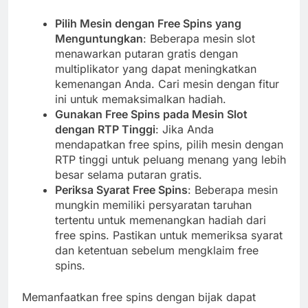
Pilih Mesin dengan Free Spins yang
Menguntungkan
: Beberapa mesin slot
menawarkan putaran gratis dengan
multiplikator yang dapat meningkatkan
kemenangan Anda. Cari mesin dengan fitur
ini untuk memaksimalkan hadiah.
Gunakan Free Spins pada Mesin Slot
dengan RTP Tinggi
: Jika Anda
mendapatkan free spins, pilih mesin dengan
RTP tinggi untuk peluang menang yang lebih
besar selama putaran gratis.
Periksa Syarat Free Spins
: Beberapa mesin
mungkin memiliki persyaratan taruhan
tertentu untuk memenangkan hadiah dari
free spins. Pastikan untuk memeriksa syarat
dan ketentuan sebelum mengklaim free
spins.
Memanfaatkan free spins dengan bijak dapat