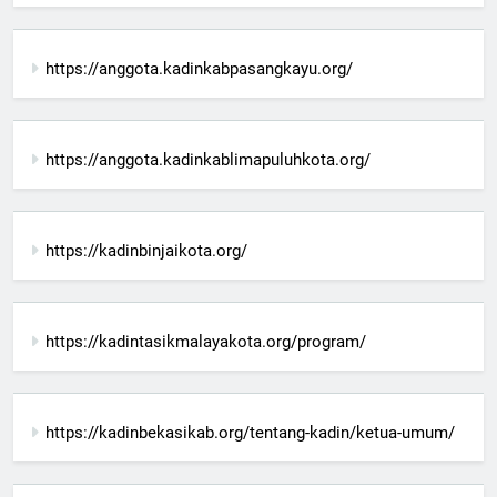
https://anggota.kadinkabpasangkayu.org/
https://anggota.kadinkablimapuluhkota.org/
https://kadinbinjaikota.org/
https://kadintasikmalayakota.org/program/
https://kadinbekasikab.org/tentang-kadin/ketua-umum/