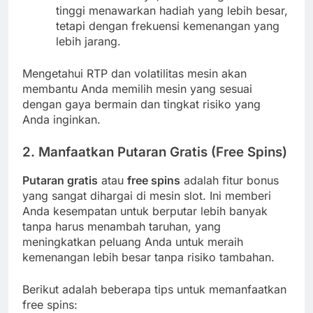
tinggi menawarkan hadiah yang lebih besar,
tetapi dengan frekuensi kemenangan yang
lebih jarang.
Mengetahui RTP dan volatilitas mesin akan
membantu Anda memilih mesin yang sesuai
dengan gaya bermain dan tingkat risiko yang
Anda inginkan.
2.
Manfaatkan Putaran Gratis (Free Spins)
Putaran gratis
atau
free spins
adalah fitur bonus
yang sangat dihargai di mesin slot. Ini memberi
Anda kesempatan untuk berputar lebih banyak
tanpa harus menambah taruhan, yang
meningkatkan peluang Anda untuk meraih
kemenangan lebih besar tanpa risiko tambahan.
Berikut adalah beberapa tips untuk memanfaatkan
free spins: