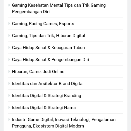
Gaming Kesehatan Mental Tips dan Trik Gaming
Pengembangan Diri
Gaming, Racing Games, Esports
Gaming, Tips dan Trik, Hiburan Digital
Gaya Hidup Sehat & Kebugaran Tubuh
Gaya Hidup Sehat & Pengembangan Diri
Hiburan, Game, Judi Online
Identitas dan Arsitektur Brand Digital
Identitas Digital & Strategi Branding
Identitas Digital & Strategi Nama
Industri Game Digital, Inovasi Teknologi, Pengalaman
Pengguna, Ekosistem Digital Modern