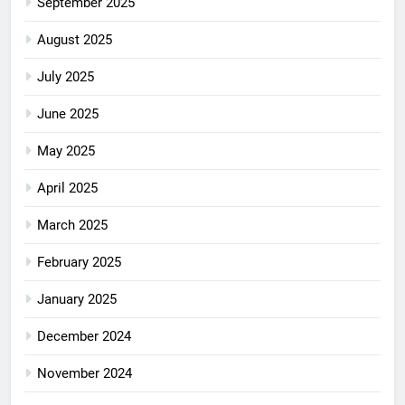
September 2025
August 2025
July 2025
June 2025
May 2025
April 2025
March 2025
February 2025
January 2025
December 2024
November 2024