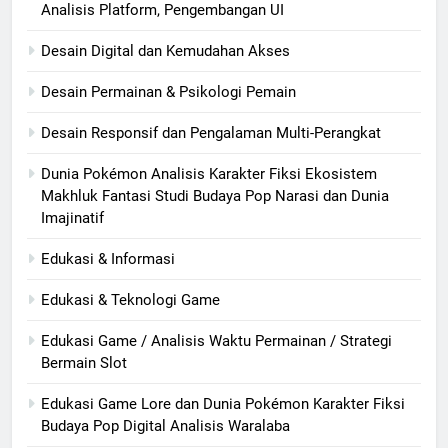
Analisis Platform, Pengembangan UI
Desain Digital dan Kemudahan Akses
Desain Permainan & Psikologi Pemain
Desain Responsif dan Pengalaman Multi-Perangkat
Dunia Pokémon Analisis Karakter Fiksi Ekosistem
Makhluk Fantasi Studi Budaya Pop Narasi dan Dunia
Imajinatif
Edukasi & Informasi
Edukasi & Teknologi Game
Edukasi Game / Analisis Waktu Permainan / Strategi
Bermain Slot
Edukasi Game Lore dan Dunia Pokémon Karakter Fiksi
Budaya Pop Digital Analisis Waralaba