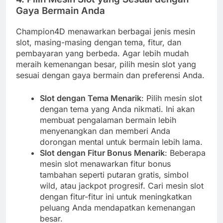
Gaya Bermain Anda
Champion4D menawarkan berbagai jenis mesin
slot, masing-masing dengan tema, fitur, dan
pembayaran yang berbeda. Agar lebih mudah
meraih kemenangan besar, pilih mesin slot yang
sesuai dengan gaya bermain dan preferensi Anda.
Slot dengan Tema Menarik
: Pilih mesin slot
dengan tema yang Anda nikmati. Ini akan
membuat pengalaman bermain lebih
menyenangkan dan memberi Anda
dorongan mental untuk bermain lebih lama.
Slot dengan Fitur Bonus Menarik
: Beberapa
mesin slot menawarkan fitur bonus
tambahan seperti putaran gratis, simbol
wild, atau jackpot progresif. Cari mesin slot
dengan fitur-fitur ini untuk meningkatkan
peluang Anda mendapatkan kemenangan
besar.