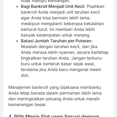
tidak mampu kehilangan.
Bagi Bankroll Menjadi Unit Kecil
: Pisahkan
bankroll Anda menjadi unit taruhan kecil
agar Anda bisa bermain lebih lama,
meskipun mengalami beberapa kekalahan
berturut-turut. Ini memberi Anda lebih
banyak kesempatan untuk menang.
Batasi Jumlah Taruhan per Putaran
:
Mulailah dengan taruhan kecil, dan jika
Anda merasa lebih nyaman, secara bertahap
tingkatkan taruhan Anda. Jangan terburu-
buru untuk bertaruh besar sejak awal,
terutama jika Anda baru mengenal mesin
slot.
Manajemen bankroll yang bijaksana membantu
Anda tetap berada dalam permainan lebih lama
dan meningkatkan peluang Anda untuk meraih
kemenangan besar.
4.
Pilih Mesin Slot yang Sesuai dengan