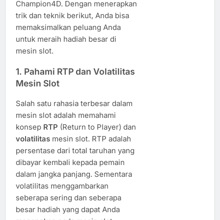
Champion4D. Dengan menerapkan
trik dan teknik berikut, Anda bisa
memaksimalkan peluang Anda
untuk meraih hadiah besar di
mesin slot.
1.
Pahami RTP dan Volatilitas
Mesin Slot
Salah satu rahasia terbesar dalam
mesin slot adalah memahami
konsep
RTP
(Return to Player) dan
volatilitas
mesin slot. RTP adalah
persentase dari total taruhan yang
dibayar kembali kepada pemain
dalam jangka panjang. Sementara
volatilitas menggambarkan
seberapa sering dan seberapa
besar hadiah yang dapat Anda