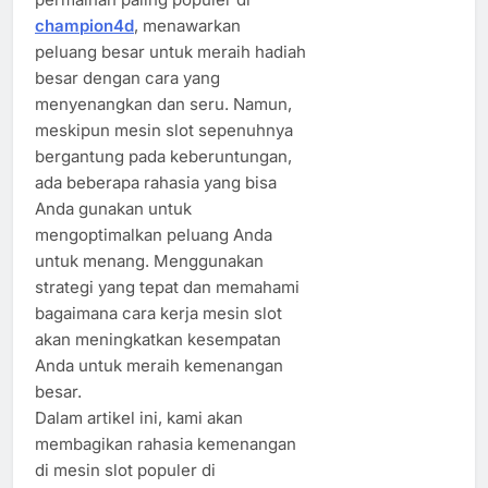
champion4d
, menawarkan
peluang besar untuk meraih hadiah
besar dengan cara yang
menyenangkan dan seru. Namun,
meskipun mesin slot sepenuhnya
bergantung pada keberuntungan,
ada beberapa rahasia yang bisa
Anda gunakan untuk
mengoptimalkan peluang Anda
untuk menang. Menggunakan
strategi yang tepat dan memahami
bagaimana cara kerja mesin slot
akan meningkatkan kesempatan
Anda untuk meraih kemenangan
besar.
Dalam artikel ini, kami akan
membagikan rahasia kemenangan
di mesin slot populer di