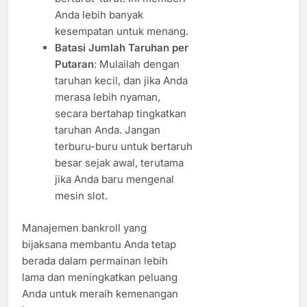
Anda lebih banyak
kesempatan untuk menang.
Batasi Jumlah Taruhan per
Putaran
: Mulailah dengan
taruhan kecil, dan jika Anda
merasa lebih nyaman,
secara bertahap tingkatkan
taruhan Anda. Jangan
terburu-buru untuk bertaruh
besar sejak awal, terutama
jika Anda baru mengenal
mesin slot.
Manajemen bankroll yang
bijaksana membantu Anda tetap
berada dalam permainan lebih
lama dan meningkatkan peluang
Anda untuk meraih kemenangan