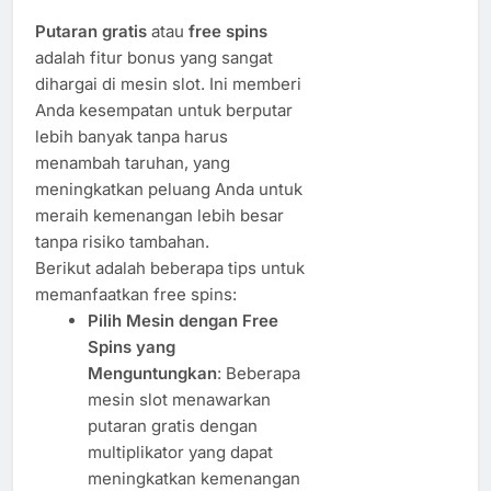
Putaran gratis
atau
free spins
adalah fitur bonus yang sangat
dihargai di mesin slot. Ini memberi
Anda kesempatan untuk berputar
lebih banyak tanpa harus
menambah taruhan, yang
meningkatkan peluang Anda untuk
meraih kemenangan lebih besar
tanpa risiko tambahan.
Berikut adalah beberapa tips untuk
memanfaatkan free spins:
Pilih Mesin dengan Free
Spins yang
Menguntungkan
: Beberapa
mesin slot menawarkan
putaran gratis dengan
multiplikator yang dapat
meningkatkan kemenangan