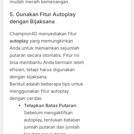
mudah meraih kemenangan.
5.
Gunakan Fitur Autoplay
dengan Bijaksana
Champion4D menyediakan fitur
autoplay
yang memungkinkan
Anda untuk memainkan sejumlah
putaran secara otomatis. Fitur ini
bisa membantu Anda bermain lebih
efisien, tetapi harus digunakan
dengan bijaksana.
Berikut adalah beberapa tips untuk
menggunakan fitur autoplay
dengan cerdas:
Tetapkan Batas Putaran
:
Sebelum mengaktifkan
autoplay, tentukan batasan
jumlah putaran dan jumlah