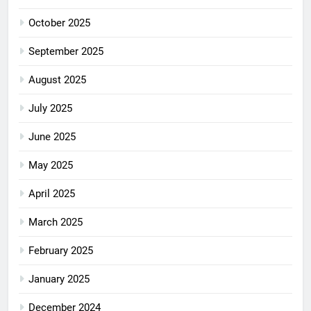
October 2025
September 2025
August 2025
July 2025
June 2025
May 2025
April 2025
March 2025
February 2025
January 2025
December 2024