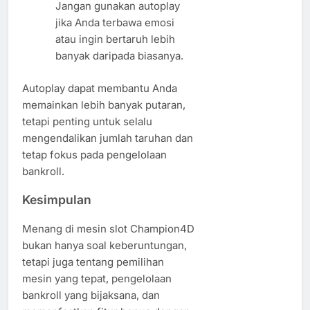
Jangan gunakan autoplay
jika Anda terbawa emosi
atau ingin bertaruh lebih
banyak daripada biasanya.
Autoplay dapat membantu Anda
memainkan lebih banyak putaran,
tetapi penting untuk selalu
mengendalikan jumlah taruhan dan
tetap fokus pada pengelolaan
bankroll.
Kesimpulan
Menang di mesin slot Champion4D
bukan hanya soal keberuntungan,
tetapi juga tentang pemilihan
mesin yang tepat, pengelolaan
bankroll yang bijaksana, dan