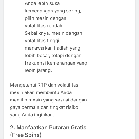
Anda lebih suka
kemenangan yang sering,
pilih mesin dengan
volatilitas rendah.
Sebaliknya, mesin dengan
volatilitas tinggi
menawarkan hadiah yang
lebih besar, tetapi dengan
frekuensi kemenangan yang
lebih jarang.
Mengetahui RTP dan volatilitas
mesin akan membantu Anda
memilih mesin yang sesuai dengan
gaya bermain dan tingkat risiko
yang Anda inginkan.
2.
Manfaatkan Putaran Gratis
(Free Spins)