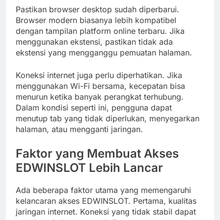
Pastikan browser desktop sudah diperbarui.
Browser modern biasanya lebih kompatibel
dengan tampilan platform online terbaru. Jika
menggunakan ekstensi, pastikan tidak ada
ekstensi yang mengganggu pemuatan halaman.
Koneksi internet juga perlu diperhatikan. Jika
menggunakan Wi-Fi bersama, kecepatan bisa
menurun ketika banyak perangkat terhubung.
Dalam kondisi seperti ini, pengguna dapat
menutup tab yang tidak diperlukan, menyegarkan
halaman, atau mengganti jaringan.
Faktor yang Membuat Akses
EDWINSLOT Lebih Lancar
Ada beberapa faktor utama yang memengaruhi
kelancaran akses EDWINSLOT. Pertama, kualitas
jaringan internet. Koneksi yang tidak stabil dapat