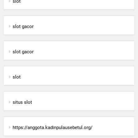
slot
slot gacor
slot gacor
slot
situs slot
https://anggota.kadinpulausebetul.org/