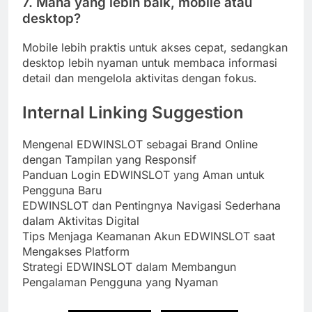
7. Mana yang lebih baik, mobile atau
desktop?
Mobile lebih praktis untuk akses cepat, sedangkan
desktop lebih nyaman untuk membaca informasi
detail dan mengelola aktivitas dengan fokus.
Internal Linking Suggestion
Mengenal EDWINSLOT sebagai Brand Online
dengan Tampilan yang Responsif
Panduan Login EDWINSLOT yang Aman untuk
Pengguna Baru
EDWINSLOT dan Pentingnya Navigasi Sederhana
dalam Aktivitas Digital
Tips Menjaga Keamanan Akun EDWINSLOT saat
Mengakses Platform
Strategi EDWINSLOT dalam Membangun
Pengalaman Pengguna yang Nyaman