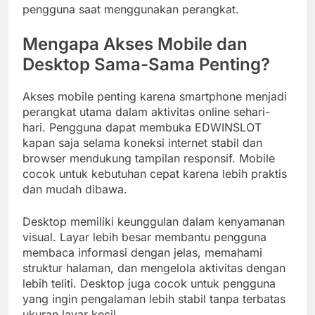
pengguna saat menggunakan perangkat.
Mengapa Akses Mobile dan
Desktop Sama-Sama Penting?
Akses mobile penting karena smartphone menjadi
perangkat utama dalam aktivitas online sehari-
hari. Pengguna dapat membuka EDWINSLOT
kapan saja selama koneksi internet stabil dan
browser mendukung tampilan responsif. Mobile
cocok untuk kebutuhan cepat karena lebih praktis
dan mudah dibawa.
Desktop memiliki keunggulan dalam kenyamanan
visual. Layar lebih besar membantu pengguna
membaca informasi dengan jelas, memahami
struktur halaman, dan mengelola aktivitas dengan
lebih teliti. Desktop juga cocok untuk pengguna
yang ingin pengalaman lebih stabil tanpa terbatas
ukuran layar kecil.