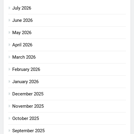
July 2026
June 2026
May 2026
April 2026
March 2026
February 2026
January 2026
December 2025
November 2025
October 2025
September 2025