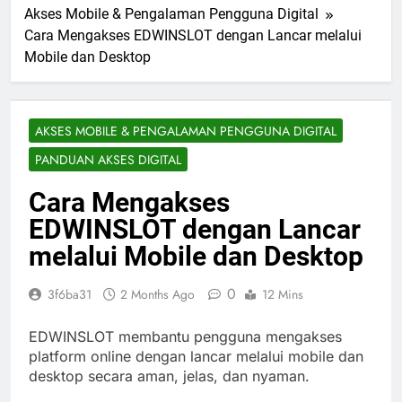
Akses Mobile & Pengalaman Pengguna Digital
Cara Mengakses EDWINSLOT dengan Lancar melalui
Mobile dan Desktop
AKSES MOBILE & PENGALAMAN PENGGUNA DIGITAL
PANDUAN AKSES DIGITAL
Cara Mengakses
EDWINSLOT dengan Lancar
melalui Mobile dan Desktop
0
3f6ba31
2 Months Ago
12 Mins
EDWINSLOT membantu pengguna mengakses
platform online dengan lancar melalui mobile dan
desktop secara aman, jelas, dan nyaman.