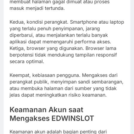
membuat halaman gagal dimuat atau proses
masuk menjadi tertunda.
Kedua, kondisi perangkat. Smartphone atau laptop
yang terlalu penuh penyimpanan, jarang
diperbarui, atau menjalankan terlalu banyak
aplikasi dapat memengaruhi performa akses.
Ketiga, browser yang digunakan. Browser lama
berpotensi tidak mendukung tampilan responsif
secara optimal.
Keempat, kebiasaan pengguna. Mengakses dari
perangkat publik, menyimpan sandi sembarangan,
atau membuka halaman dari sumber yang tidak
jelas dapat meningkatkan risiko keamanan.
Keamanan Akun saat
Mengakses EDWINSLOT
Keamanan akun adalah bagian penting dari