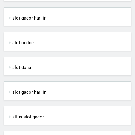
slot gacor hari ini
slot online
slot dana
slot gacor hari ini
situs slot gacor