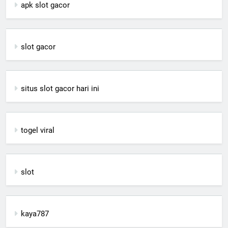
apk slot gacor
slot gacor
situs slot gacor hari ini
togel viral
slot
kaya787