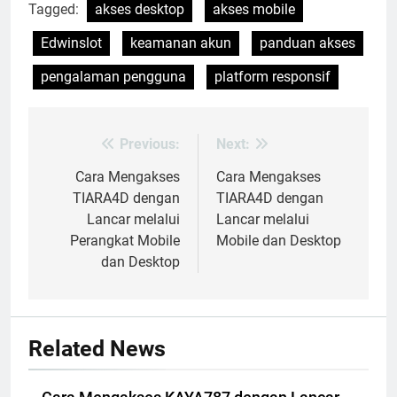
Tagged:
akses desktop
akses mobile
Edwinslot
keamanan akun
panduan akses
pengalaman pengguna
platform responsif
Previous:
Next:
Post
navigation
Cara Mengakses
Cara Mengakses
TIARA4D dengan
TIARA4D dengan
Lancar melalui
Lancar melalui
Perangkat Mobile
Mobile dan Desktop
dan Desktop
Related News