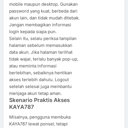
mobile maupun desktop. Gunakan
password yang kuat, berbeda dari
akun lain, dan tidak mudah ditebak.
Jangan membagikan informasi
login kepada siapa pun.
Selain itu, selalu periksa tampilan
halaman sebelum memasukkan
data akun. Jika halaman terlihat
tidak wajar, terlalu banyak pop-up,
atau meminta informasi
berlebihan, sebaiknya hentikan
akses terlebih dahulu. Logout
setelah selesai juga membantu
menjaga akun tetap aman.
Skenario Praktis Akses
KAYA787
Misalnya, pengguna membuka
KAYA787 lewat ponsel, tetapi