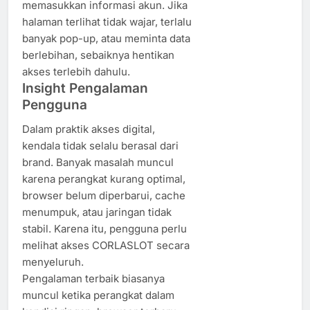
memasukkan informasi akun. Jika
halaman terlihat tidak wajar, terlalu
banyak pop-up, atau meminta data
berlebihan, sebaiknya hentikan
akses terlebih dahulu.
Insight Pengalaman
Pengguna
Dalam praktik akses digital,
kendala tidak selalu berasal dari
brand. Banyak masalah muncul
karena perangkat kurang optimal,
browser belum diperbarui, cache
menumpuk, atau jaringan tidak
stabil. Karena itu, pengguna perlu
melihat akses CORLASLOT secara
menyeluruh.
Pengalaman terbaik biasanya
muncul ketika perangkat dalam