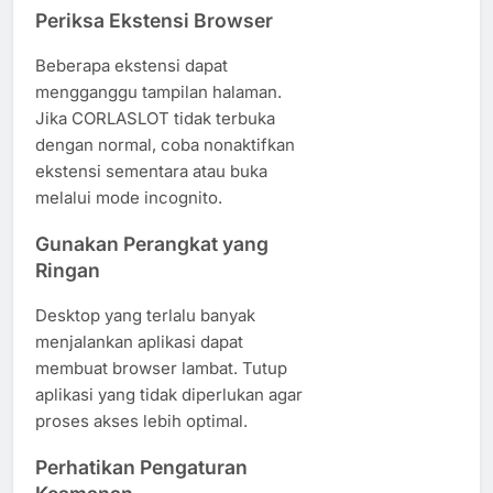
Periksa Ekstensi Browser
Beberapa ekstensi dapat
mengganggu tampilan halaman.
Jika CORLASLOT tidak terbuka
dengan normal, coba nonaktifkan
ekstensi sementara atau buka
melalui mode incognito.
Gunakan Perangkat yang
Ringan
Desktop yang terlalu banyak
menjalankan aplikasi dapat
membuat browser lambat. Tutup
aplikasi yang tidak diperlukan agar
proses akses lebih optimal.
Perhatikan Pengaturan