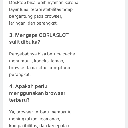
Desktop bisa lebih nyaman karena
layar luas, tetapi stabilitas tetap
bergantung pada browser,
jaringan, dan perangkat.
3. Mengapa CORLASLOT
sulit dibuka?
Penyebabnya bisa berupa cache
menumpuk, koneksi lemah,
browser lama, atau pengaturan
perangkat.
4. Apakah perlu
menggunakan browser
terbaru?
Ya, browser terbaru membantu
meningkatkan keamanan,
kompatibilitas, dan kecepatan