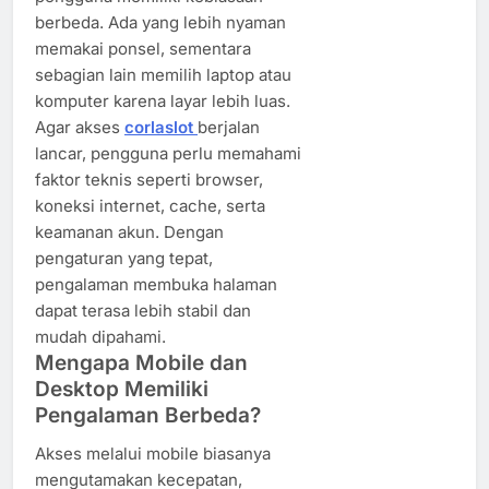
berbeda. Ada yang lebih nyaman
memakai ponsel, sementara
sebagian lain memilih laptop atau
komputer karena layar lebih luas.
Agar akses
corlaslot
berjalan
lancar, pengguna perlu memahami
faktor teknis seperti browser,
koneksi internet, cache, serta
keamanan akun. Dengan
pengaturan yang tepat,
pengalaman membuka halaman
dapat terasa lebih stabil dan
mudah dipahami.
Mengapa Mobile dan
Desktop Memiliki
Pengalaman Berbeda?
Akses melalui mobile biasanya
mengutamakan kecepatan,