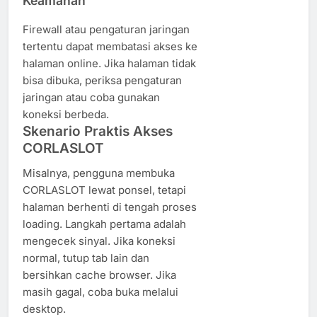
Keamanan
Firewall atau pengaturan jaringan
tertentu dapat membatasi akses ke
halaman online. Jika halaman tidak
bisa dibuka, periksa pengaturan
jaringan atau coba gunakan
koneksi berbeda.
Skenario Praktis Akses
CORLASLOT
Misalnya, pengguna membuka
CORLASLOT lewat ponsel, tetapi
halaman berhenti di tengah proses
loading. Langkah pertama adalah
mengecek sinyal. Jika koneksi
normal, tutup tab lain dan
bersihkan cache browser. Jika
masih gagal, coba buka melalui
desktop.