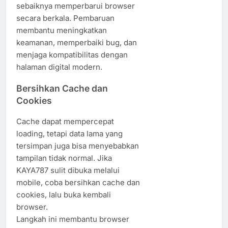
sebaiknya memperbarui browser
secara berkala. Pembaruan
membantu meningkatkan
keamanan, memperbaiki bug, dan
menjaga kompatibilitas dengan
halaman digital modern.
Bersihkan Cache dan
Cookies
Cache dapat mempercepat
loading, tetapi data lama yang
tersimpan juga bisa menyebabkan
tampilan tidak normal. Jika
KAYA787 sulit dibuka melalui
mobile, coba bersihkan cache dan
cookies, lalu buka kembali
browser.
Langkah ini membantu browser