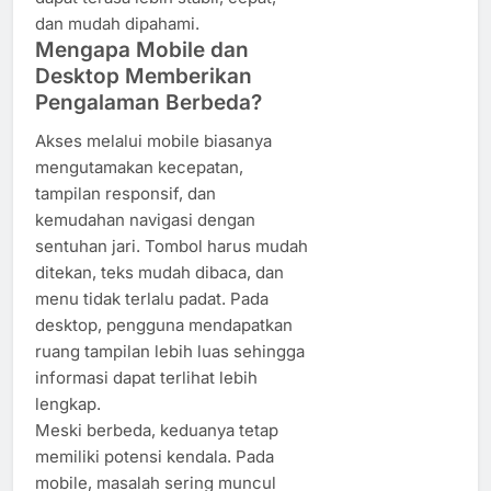
dan mudah dipahami.
Mengapa Mobile dan
Desktop Memberikan
Pengalaman Berbeda?
Akses melalui mobile biasanya
mengutamakan kecepatan,
tampilan responsif, dan
kemudahan navigasi dengan
sentuhan jari. Tombol harus mudah
ditekan, teks mudah dibaca, dan
menu tidak terlalu padat. Pada
desktop, pengguna mendapatkan
ruang tampilan lebih luas sehingga
informasi dapat terlihat lebih
lengkap.
Meski berbeda, keduanya tetap
memiliki potensi kendala. Pada
mobile, masalah sering muncul