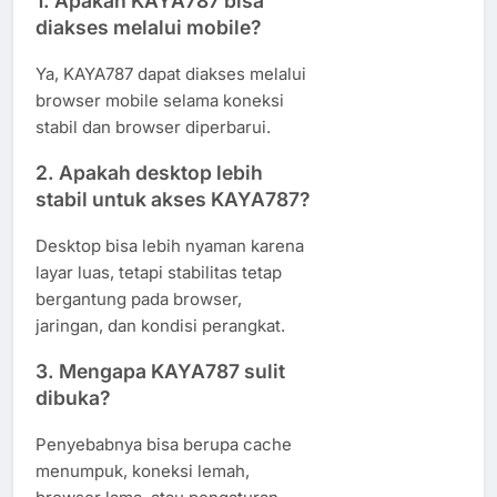
1. Apakah KAYA787 bisa
diakses melalui mobile?
Ya, KAYA787 dapat diakses melalui
browser mobile selama koneksi
stabil dan browser diperbarui.
2. Apakah desktop lebih
stabil untuk akses KAYA787?
Desktop bisa lebih nyaman karena
layar luas, tetapi stabilitas tetap
bergantung pada browser,
jaringan, dan kondisi perangkat.
3. Mengapa KAYA787 sulit
dibuka?
Penyebabnya bisa berupa cache
menumpuk, koneksi lemah,