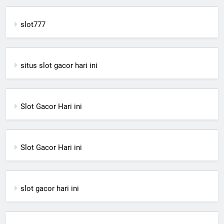
slot777
situs slot gacor hari ini
Slot Gacor Hari ini
Slot Gacor Hari ini
slot gacor hari ini