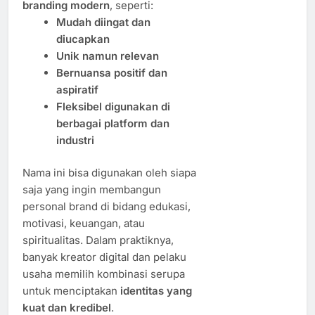
branding modern
, seperti:
Mudah diingat dan
diucapkan
Unik namun relevan
Bernuansa positif dan
aspiratif
Fleksibel digunakan di
berbagai platform dan
industri
Nama ini bisa digunakan oleh siapa
saja yang ingin membangun
personal brand di bidang edukasi,
motivasi, keuangan, atau
spiritualitas. Dalam praktiknya,
banyak kreator digital dan pelaku
usaha memilih kombinasi serupa
untuk menciptakan
identitas yang
kuat dan kredibel
.