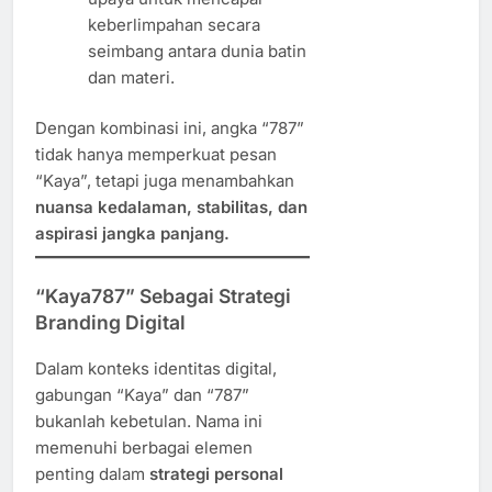
keberlimpahan secara
seimbang antara dunia batin
dan materi.
Dengan kombinasi ini, angka “787”
tidak hanya memperkuat pesan
“Kaya”, tetapi juga menambahkan
nuansa kedalaman, stabilitas, dan
aspirasi jangka panjang.
“Kaya787” Sebagai Strategi
Branding Digital
Dalam konteks identitas digital,
gabungan “Kaya” dan “787”
bukanlah kebetulan. Nama ini
memenuhi berbagai elemen
penting dalam
strategi personal