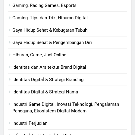
Gaming, Racing Games, Esports
Gaming, Tips dan Trik, Hiburan Digital
Gaya Hidup Sehat & Kebugaran Tubuh
Gaya Hidup Sehat & Pengembangan Diri
Hiburan, Game, Judi Online
Identitas dan Arsitektur Brand Digital
Identitas Digital & Strategi Branding
Identitas Digital & Strategi Nama
Industri Game Digital, Inovasi Teknologi, Pengalaman
Pengguna, Ekosistem Digital Modern
Industri Perjudian