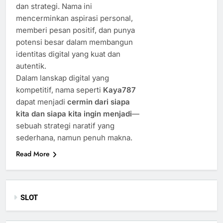
dan strategi. Nama ini
mencerminkan aspirasi personal,
memberi pesan positif, dan punya
potensi besar dalam membangun
identitas digital yang kuat dan
autentik.
Dalam lanskap digital yang
kompetitif, nama seperti
Kaya787
dapat menjadi
cermin dari siapa
kita dan siapa kita ingin menjadi
—
sebuah strategi naratif yang
sederhana, namun penuh makna.
Read More
SLOT