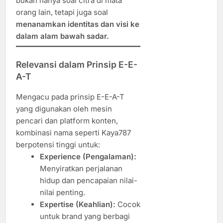
bukan hanya soal citra di mata
orang lain, tetapi juga soal
menanamkan identitas dan visi ke
dalam alam bawah sadar.
Relevansi dalam Prinsip E-E-
A-T
Mengacu pada prinsip E-E-A-T
yang digunakan oleh mesin
pencari dan platform konten,
kombinasi nama seperti Kaya787
berpotensi tinggi untuk:
Experience (Pengalaman):
Menyiratkan perjalanan
hidup dan pencapaian nilai-
nilai penting.
Expertise (Keahlian):
Cocok
untuk brand yang berbagi