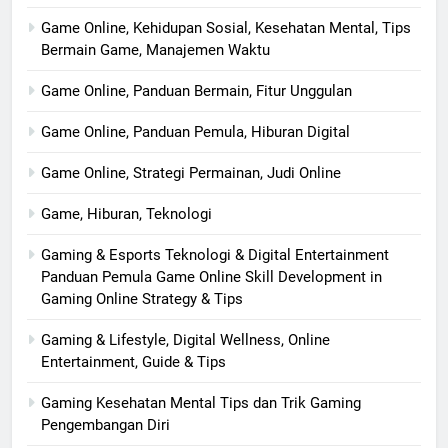
Game Online, Kehidupan Sosial, Kesehatan Mental, Tips
Bermain Game, Manajemen Waktu
Game Online, Panduan Bermain, Fitur Unggulan
Game Online, Panduan Pemula, Hiburan Digital
Game Online, Strategi Permainan, Judi Online
Game, Hiburan, Teknologi
Gaming & Esports Teknologi & Digital Entertainment
Panduan Pemula Game Online Skill Development in
Gaming Online Strategy & Tips
Gaming & Lifestyle, Digital Wellness, Online
Entertainment, Guide & Tips
Gaming Kesehatan Mental Tips dan Trik Gaming
Pengembangan Diri