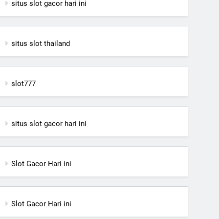
situs slot gacor hari ini
situs slot thailand
slot777
situs slot gacor hari ini
Slot Gacor Hari ini
Slot Gacor Hari ini