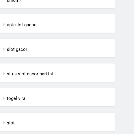
umum/
apk slot gacor
slot gacor
situs slot gacor hari ini
togel viral
slot