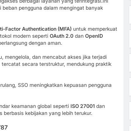
gakses berbagai layanan yang terintegrasi.Ini
gi beban pengguna dalam mengingat banyak
ti-Factor Authentication (MFA)
untuk memperkuat
tokol modern seperti
OAuth 2.0
dan
OpenID
 berlangsung dengan aman.
 mengelola, dan mencabut akses jika terjadi
tercatat secara terstruktur, mendukung praktik
erulang, SSO meningkatkan kepuasan pengguna
dar keamanan global seperti
ISO 27001
dan
 berbasis kebijakan yang lebih terukur.
787