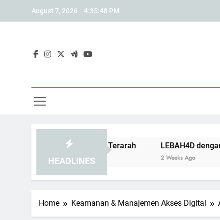
Skip
August 7, 2026
4:35:49 PM
to
content
Ja
Nikmati Ja
yang Ringkas dan Terarah
LEBAH4D dengan Struktur M
2 Weeks Ago
HEADLINES
Home
Keamanan & Manajemen Akses Digital