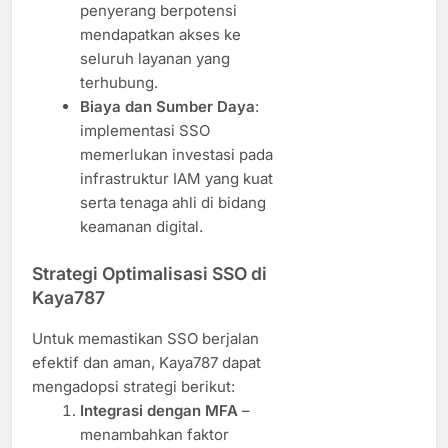
penyerang berpotensi
mendapatkan akses ke
seluruh layanan yang
terhubung.
Biaya dan Sumber Daya
:
implementasi SSO
memerlukan investasi pada
infrastruktur IAM yang kuat
serta tenaga ahli di bidang
keamanan digital.
Strategi Optimalisasi SSO di
Kaya787
Untuk memastikan SSO berjalan
efektif dan aman, Kaya787 dapat
mengadopsi strategi berikut:
Integrasi dengan MFA
–
menambahkan faktor