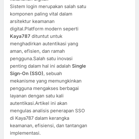
Sistem login merupakan salah satu
komponen paling vital dalam
arsitektur keamanan
digital.Platform modern seperti
Kaya787
dituntut untuk
menghadirkan autentikasi yang
aman, efisien, dan ramah
pengguna.Salah satu inovasi
penting dalam hal ini adalah
Single
Sign-On (SSO)
, sebuah
mekanisme yang memungkinkan
pengguna mengakses berbagai
layanan dengan satu kali
autentikasi.Artikel ini akan
mengulas analisis penerapan SSO
di Kaya787 dalam kerangka
keamanan, efisiensi, dan tantangan
implementasi.