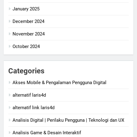
January 2025
December 2024
November 2024
October 2024
Categories
Akses Mobile & Pengalaman Pengguna Digital
alternatif laris4d
alternatif link laris4d
Analisis Digital | Perilaku Pengguna | Teknologi dan UX
Analisis Game & Desain Interaktif