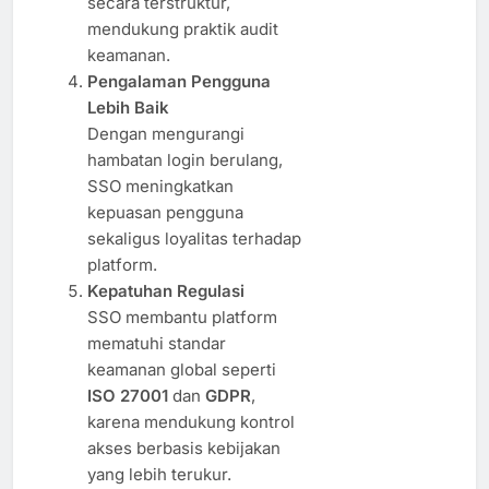
secara terstruktur,
mendukung praktik audit
keamanan.
Pengalaman Pengguna
Lebih Baik
Dengan mengurangi
hambatan login berulang,
SSO meningkatkan
kepuasan pengguna
sekaligus loyalitas terhadap
platform.
Kepatuhan Regulasi
SSO membantu platform
mematuhi standar
keamanan global seperti
ISO 27001
dan
GDPR
,
karena mendukung kontrol
akses berbasis kebijakan
yang lebih terukur.