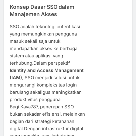
Konsep Dasar SSO dalam
Manajemen Akses
SSO adalah teknologi autentikasi
yang memungkinkan pengguna
masuk sekali saja untuk
mendapatkan akses ke berbagai
sistem atau aplikasi yang
terhubung.Dalam perspektif
Identity and Access Management
(IAM)
, SSO menjadi solusi untuk
mengurangi kompleksitas login
berulang sekaligus meningkatkan
produktivitas pengguna.
Bagi Kaya787, penerapan SSO
bukan sekadar efisiensi, melainkan
bagian dari strategi ketahanan
digital.Dengan infrastruktur digital
yang semakin luas, kebutuhan