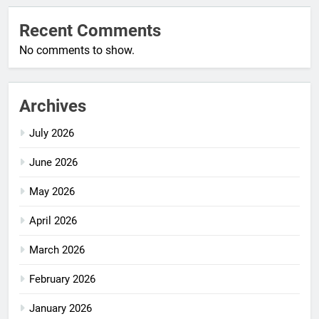
Recent Comments
No comments to show.
Archives
July 2026
June 2026
May 2026
April 2026
March 2026
February 2026
January 2026