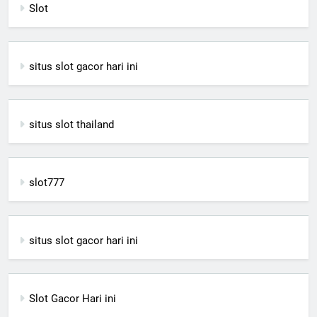
Slot
situs slot gacor hari ini
situs slot thailand
slot777
situs slot gacor hari ini
Slot Gacor Hari ini