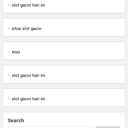
slot gacor hari ini
situs slot gacor
xnxx
slot gacor hari ini
slot gacor hari ini
Search