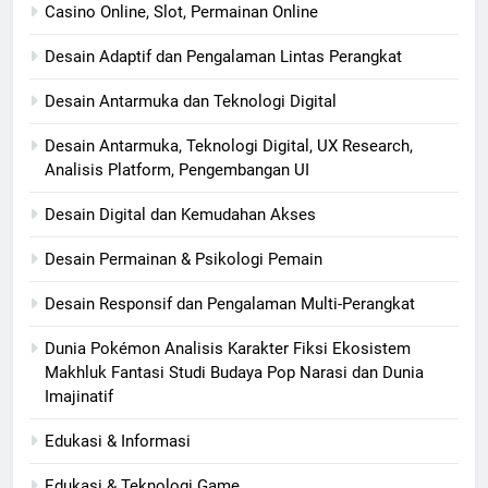
Casino Online, Slot, Permainan Online
Desain Adaptif dan Pengalaman Lintas Perangkat
Desain Antarmuka dan Teknologi Digital
Desain Antarmuka, Teknologi Digital, UX Research,
Analisis Platform, Pengembangan UI
Desain Digital dan Kemudahan Akses
Desain Permainan & Psikologi Pemain
Desain Responsif dan Pengalaman Multi-Perangkat
Dunia Pokémon Analisis Karakter Fiksi Ekosistem
Makhluk Fantasi Studi Budaya Pop Narasi dan Dunia
Imajinatif
Edukasi & Informasi
Edukasi & Teknologi Game