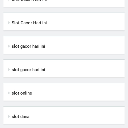
Slot Gacor Hari ini
slot gacor hari ini
slot gacor hari ini
slot online
slot dana