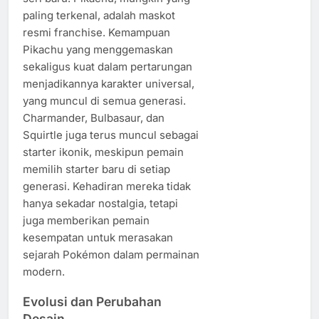
paling terkenal, adalah maskot
resmi franchise. Kemampuan
Pikachu yang menggemaskan
sekaligus kuat dalam pertarungan
menjadikannya karakter universal,
yang muncul di semua generasi.
Charmander, Bulbasaur, dan
Squirtle juga terus muncul sebagai
starter ikonik, meskipun pemain
memilih starter baru di setiap
generasi. Kehadiran mereka tidak
hanya sekadar nostalgia, tetapi
juga memberikan pemain
kesempatan untuk merasakan
sejarah Pokémon dalam permainan
modern.
Evolusi dan Perubahan
Desain