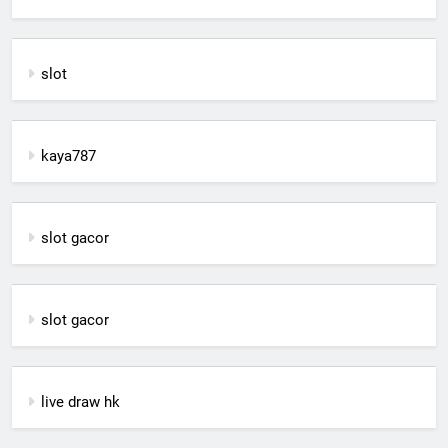
slot
kaya787
slot gacor
slot gacor
live draw hk