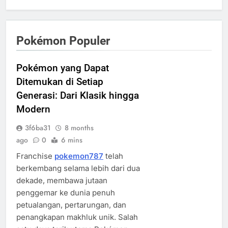
Pokémon Populer
Pokémon yang Dapat
Ditemukan di Setiap
Generasi: Dari Klasik hingga
Modern
3f6ba31
8 months
ago
0
6 mins
Franchise
pokemon787
telah
berkembang selama lebih dari dua
dekade, membawa jutaan
penggemar ke dunia penuh
petualangan, pertarungan, dan
penangkapan makhluk unik. Salah