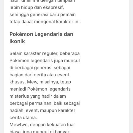
hadir di anime dengan tampilan
lebih hidup dan ekspresif,
sehingga generasi baru pemain
tetap dapat mengenal karakter ini.
Pokémon Legendaris dan
Ikonik
Selain karakter reguler, beberapa
Pokémon legendaris juga muncul
di berbagai generasi sebagai
bagian dari cerita atau event
khusus. Mew, misalnya, tetap
menjadi Pokémon legendaris
misterius yang hadir dalam
berbagai permainan, baik sebagai
hadiah, event, maupun karakter
cerita utama.
Mewtwo, dengan kekuatan luar
biasa, juga muncul di banyak