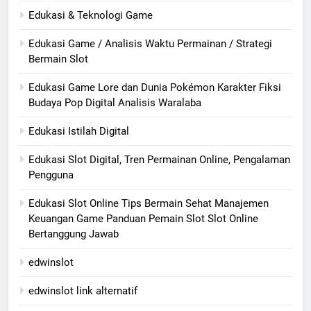
Edukasi & Teknologi Game
Edukasi Game / Analisis Waktu Permainan / Strategi
Bermain Slot
Edukasi Game Lore dan Dunia Pokémon Karakter Fiksi
Budaya Pop Digital Analisis Waralaba
Edukasi Istilah Digital
Edukasi Slot Digital, Tren Permainan Online, Pengalaman
Pengguna
Edukasi Slot Online Tips Bermain Sehat Manajemen
Keuangan Game Panduan Pemain Slot Slot Online
Bertanggung Jawab
edwinslot
edwinslot link alternatif