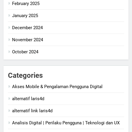
February 2025
January 2025
December 2024
November 2024
October 2024
Categories
Akses Mobile & Pengalaman Pengguna Digital
alternatif laris4d
alternatif link laris4d
Analisis Digital | Perilaku Pengguna | Teknologi dan UX