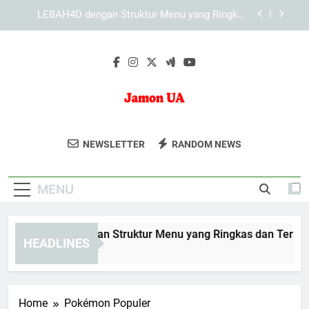
Skip
EDWINSLOT dengan Desain Responsif untuk
to
Berbagai Perangkat
content
LEBAH4D dengan Desain Responsif untuk
Berbagai Perangkat
EDWINSLOT dengan Struktur Menu yang Ringkas
dan Terarah
LEBAH4D dengan Struktur Menu yang Ringkas
dan Terarah
Jamon UA
Nikmati Jamon Iberico Berkualitas Dari
EDWINSLOT dengan Desain Responsif untuk
NEWSLETTER
RANDOM NEWS
Berbagai Perangkat
Jamonua. Produk Khas Spanyol Dengan
LEBAH4D dengan Desain Responsif untuk
Cita Rasa Autentik.
Berbagai Perangkat
MENU
EDWINSLOT dengan Struktur Menu yang Ringkas dan Terarah
HEADLINES
 Weeks Ago
Home
Pokémon Populer