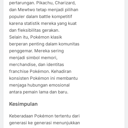
pertarungan. Pikachu, Charizard,
dan Mewtwo tetap menjadi pilihan
populer dalam battle kompetitif
karena statistik mereka yang kuat
dan fleksibilitas gerakan.
Selain itu, Pokémon klasik
berperan penting dalam komunitas
penggemar. Mereka sering
menjadi simbol memori,
merchandise, dan identitas
franchise Pokémon. Kehadiran
konsisten Pokémon ini membantu
menjaga hubungan emosional
antara pemain lama dan baru.
Kesimpulan
Keberadaan Pokémon tertentu dari
generasi ke generasi menunjukkan