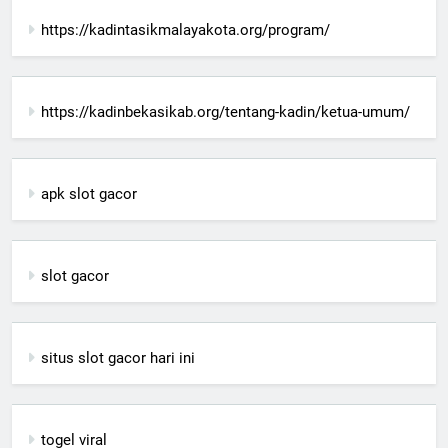
https://kadintasikmalayakota.org/program/
https://kadinbekasikab.org/tentang-kadin/ketua-umum/
apk slot gacor
slot gacor
situs slot gacor hari ini
togel viral