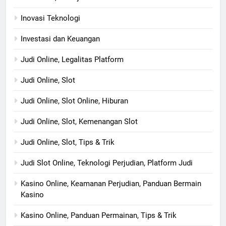
Inovasi Teknologi
Investasi dan Keuangan
Judi Online, Legalitas Platform
Judi Online, Slot
Judi Online, Slot Online, Hiburan
Judi Online, Slot, Kemenangan Slot
Judi Online, Slot, Tips & Trik
Judi Slot Online, Teknologi Perjudian, Platform Judi
Kasino Online, Keamanan Perjudian, Panduan Bermain
Kasino
Kasino Online, Panduan Permainan, Tips & Trik