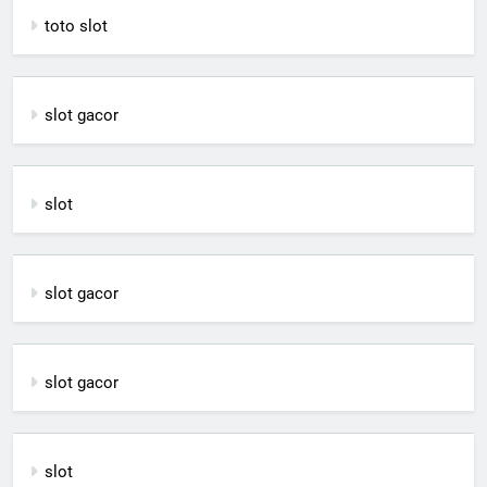
toto slot
slot gacor
slot
slot gacor
slot gacor
slot