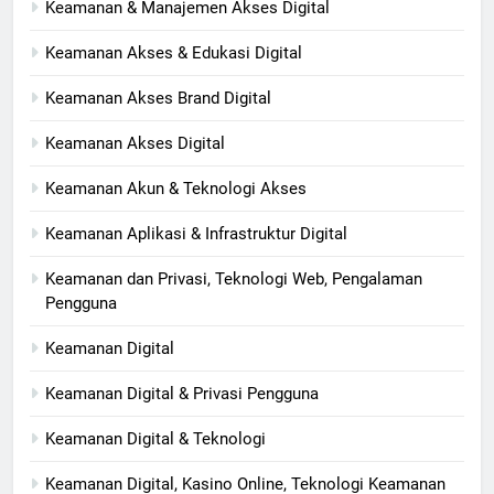
Keamanan & Manajemen Akses Digital
Keamanan Akses & Edukasi Digital
Keamanan Akses Brand Digital
Keamanan Akses Digital
Keamanan Akun & Teknologi Akses
Keamanan Aplikasi & Infrastruktur Digital
Keamanan dan Privasi, Teknologi Web, Pengalaman
Pengguna
Keamanan Digital
Keamanan Digital & Privasi Pengguna
Keamanan Digital & Teknologi
Keamanan Digital, Kasino Online, Teknologi Keamanan