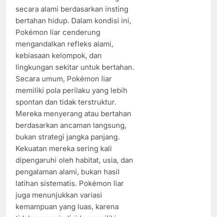
secara alami berdasarkan insting
bertahan hidup. Dalam kondisi ini,
Pokémon liar cenderung
mengandalkan refleks alami,
kebiasaan kelompok, dan
lingkungan sekitar untuk bertahan.
Secara umum, Pokémon liar
memiliki pola perilaku yang lebih
spontan dan tidak terstruktur.
Mereka menyerang atau bertahan
berdasarkan ancaman langsung,
bukan strategi jangka panjang.
Kekuatan mereka sering kali
dipengaruhi oleh habitat, usia, dan
pengalaman alami, bukan hasil
latihan sistematis. Pokémon liar
juga menunjukkan variasi
kemampuan yang luas, karena