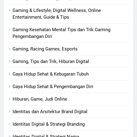
Gaming & Lifestyle, Digital Wellness, Online
Entertainment, Guide & Tips
Gaming Kesehatan Mental Tips dan Trik Gaming
Pengembangan Diri
Gaming, Racing Games, Esports
Gaming, Tips dan Trik, Hiburan Digital
Gaya Hidup Sehat & Kebugaran Tubuh
Gaya Hidup Sehat & Pengembangan Diri
Hiburan, Game, Judi Online
Identitas dan Arsitektur Brand Digital
Identitas Digital & Strategi Branding
Identitas Digital & Strategi Nama