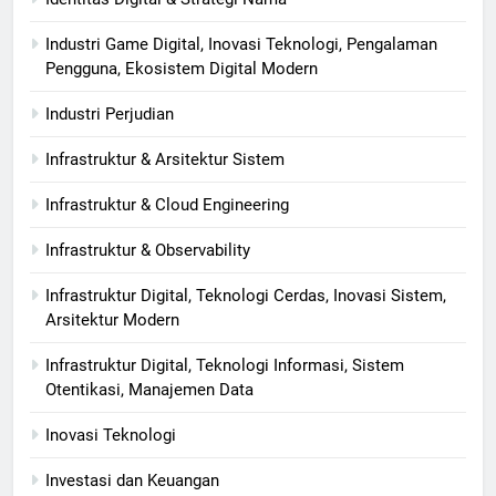
Industri Game Digital, Inovasi Teknologi, Pengalaman
Pengguna, Ekosistem Digital Modern
Industri Perjudian
Infrastruktur & Arsitektur Sistem
Infrastruktur & Cloud Engineering
Infrastruktur & Observability
Infrastruktur Digital, Teknologi Cerdas, Inovasi Sistem,
Arsitektur Modern
Infrastruktur Digital, Teknologi Informasi, Sistem
Otentikasi, Manajemen Data
Inovasi Teknologi
Investasi dan Keuangan