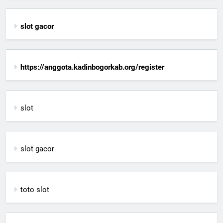
slot gacor
https://anggota.kadinbogorkab.org/register
slot
slot gacor
toto slot