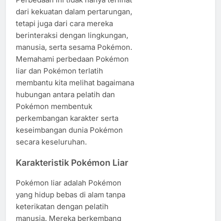
dari kekuatan dalam pertarungan,
tetapi juga dari cara mereka
berinteraksi dengan lingkungan,
manusia, serta sesama Pokémon.
Memahami perbedaan Pokémon
liar dan Pokémon terlatih
membantu kita melihat bagaimana
hubungan antara pelatih dan
Pokémon membentuk
perkembangan karakter serta
keseimbangan dunia Pokémon
secara keseluruhan.
Karakteristik Pokémon Liar
Pokémon liar adalah Pokémon
yang hidup bebas di alam tanpa
keterikatan dengan pelatih
manusia. Mereka berkembang