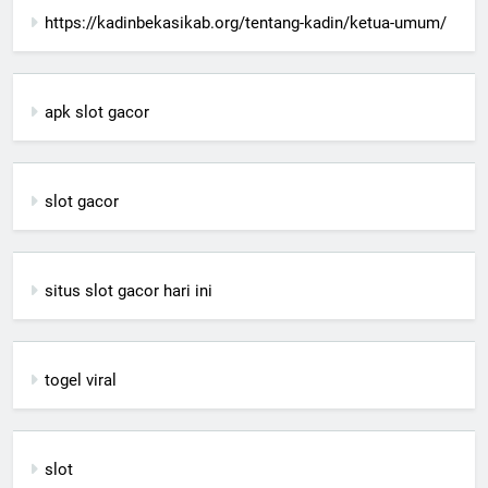
https://kadinbekasikab.org/tentang-kadin/ketua-umum/
apk slot gacor
slot gacor
situs slot gacor hari ini
togel viral
slot