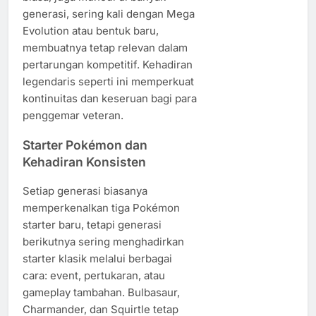
generasi, sering kali dengan Mega
Evolution atau bentuk baru,
membuatnya tetap relevan dalam
pertarungan kompetitif. Kehadiran
legendaris seperti ini memperkuat
kontinuitas dan keseruan bagi para
penggemar veteran.
Starter Pokémon dan
Kehadiran Konsisten
Setiap generasi biasanya
memperkenalkan tiga Pokémon
starter baru, tetapi generasi
berikutnya sering menghadirkan
starter klasik melalui berbagai
cara: event, pertukaran, atau
gameplay tambahan. Bulbasaur,
Charmander, dan Squirtle tetap