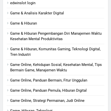
edwinslot login
Game & Analisis Karakter Digital
Game & Hiburan
Game & Hiburan Pengembangan Diri Manajemen Waktu
Kesehatan Mental Produktivitas
Game & Hiburan, Komunitas Gaming, Teknologi Digital,
Tren Industri
Game Online, Kehidupan Sosial, Kesehatan Mental, Tips
Bermain Game, Manajemen Waktu
Game Online, Panduan Bermain, Fitur Unggulan
Game Online, Panduan Pemula, Hiburan Digital
Game Online, Strategi Permainan, Judi Online
Game, Hiburan, Teknologi