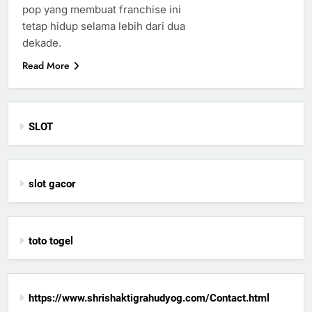
pop yang membuat franchise ini
tetap hidup selama lebih dari dua
dekade.
Read More
SLOT
slot gacor
toto togel
https://www.shrishaktigrahudyog.com/Contact.html