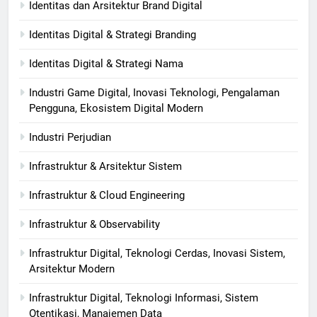
Identitas dan Arsitektur Brand Digital
Identitas Digital & Strategi Branding
Identitas Digital & Strategi Nama
Industri Game Digital, Inovasi Teknologi, Pengalaman
Pengguna, Ekosistem Digital Modern
Industri Perjudian
Infrastruktur & Arsitektur Sistem
Infrastruktur & Cloud Engineering
Infrastruktur & Observability
Infrastruktur Digital, Teknologi Cerdas, Inovasi Sistem,
Arsitektur Modern
Infrastruktur Digital, Teknologi Informasi, Sistem
Otentikasi, Manajemen Data