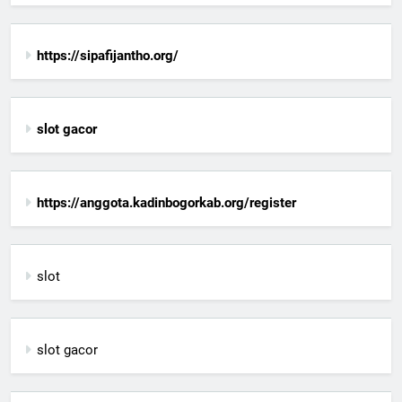
https://sipafijantho.org/
slot gacor
https://anggota.kadinbogorkab.org/register
slot
slot gacor