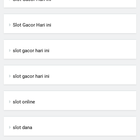
Slot Gacor Hari ini
slot gacor hari ini
slot gacor hari ini
slot online
slot dana