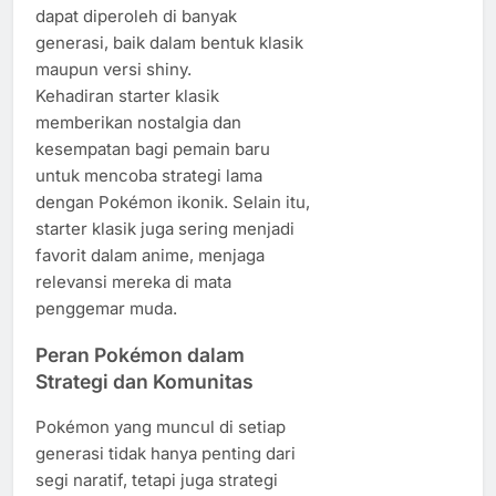
dapat diperoleh di banyak
generasi, baik dalam bentuk klasik
maupun versi shiny.
Kehadiran starter klasik
memberikan nostalgia dan
kesempatan bagi pemain baru
untuk mencoba strategi lama
dengan Pokémon ikonik. Selain itu,
starter klasik juga sering menjadi
favorit dalam anime, menjaga
relevansi mereka di mata
penggemar muda.
Peran Pokémon dalam
Strategi dan Komunitas
Pokémon yang muncul di setiap
generasi tidak hanya penting dari
segi naratif, tetapi juga strategi