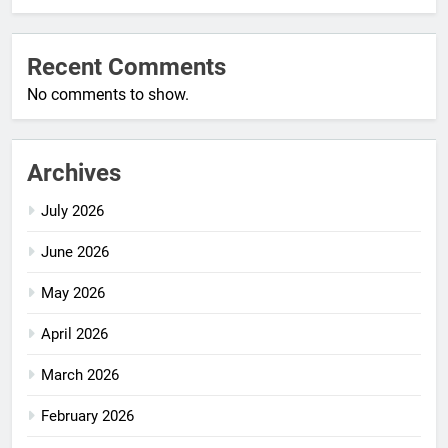
Recent Comments
No comments to show.
Archives
July 2026
June 2026
May 2026
April 2026
March 2026
February 2026