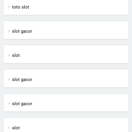
toto slot
slot gacor
slot
slot gacor
slot gacor
slot