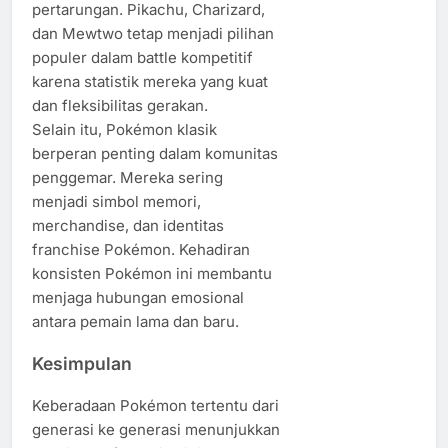
pertarungan. Pikachu, Charizard,
dan Mewtwo tetap menjadi pilihan
populer dalam battle kompetitif
karena statistik mereka yang kuat
dan fleksibilitas gerakan.
Selain itu, Pokémon klasik
berperan penting dalam komunitas
penggemar. Mereka sering
menjadi simbol memori,
merchandise, dan identitas
franchise Pokémon. Kehadiran
konsisten Pokémon ini membantu
menjaga hubungan emosional
antara pemain lama dan baru.
Kesimpulan
Keberadaan Pokémon tertentu dari
generasi ke generasi menunjukkan