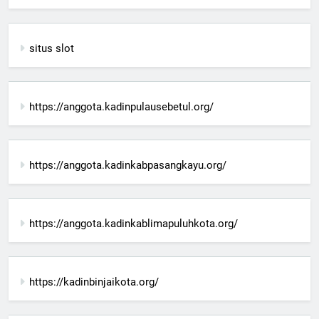
situs slot
https://anggota.kadinpulausebetul.org/
https://anggota.kadinkabpasangkayu.org/
https://anggota.kadinkablimapuluhkota.org/
https://kadinbinjaikota.org/