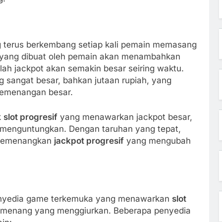
 terus berkembang setiap kali pemain memasang
n yang dibuat oleh pemain akan menambahkan
lah jackpot akan semakin besar seiring waktu.
 sangat besar, bahkan jutaan rupiah, yang
kemenangan besar.
k
slot progresif
yang menawarkan jackpot besar,
menguntungkan. Dengan taruhan yang tepat,
 memenangkan
jackpot progresif
yang mengubah
enyedia game terkemuka yang menawarkan
slot
 menang yang menggiurkan. Beberapa penyedia