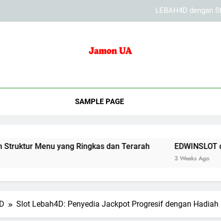
LEBAH4D dengan Str
EDWINSLOT dengan Desain
LEBAH4D dengan Desain
mon UA
EDWINSLOT dengan Str
mon Iberico Berkualitas Dari Jamonua. Produk Khas Spanyol D
LEBAH4D dengan Str
SAMPLE PAGE
EDWINSLOT dengan Desain
LEBAH4D dengan Desain
nu yang Ringkas dan Terarah
EDWINSLOT dengan Desai
3 Weeks Ago
4D
Slot Lebah4D: Penyedia Jackpot Progresif dengan Hadiah