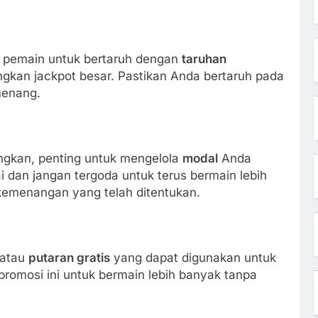
pemain untuk bertaruh dengan
taruhan
an jackpot besar. Pastikan Anda bertaruh pada
menang.
angkan, penting untuk mengelola
modal
Anda
 dan jangan tergoda untuk terus bermain lebih
kemenangan yang telah ditentukan.
atau
putaran gratis
yang dapat digunakan untuk
omosi ini untuk bermain lebih banyak tanpa