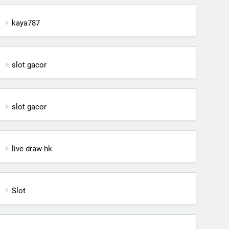
kaya787
slot gacor
slot gacor
live draw hk
Slot