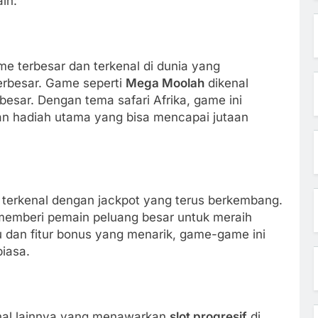
ain:
e terbesar dan terkenal di dunia yang
erbesar. Game seperti
Mega Moolah
dikenal
besar. Dengan tema safari Afrika, game ini
 hadiah utama yang bisa mencapai jutaan
terkenal dengan jackpot yang terus berkembang.
emberi pemain peluang besar untuk meraih
 dan fitur bonus yang menarik, game-game ini
iasa.
nal lainnya yang menawarkan
slot progresif
di