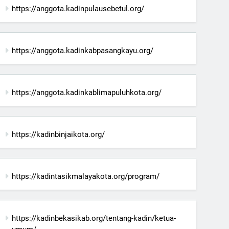
https://anggota.kadinpulausebetul.org/
https://anggota.kadinkabpasangkayu.org/
https://anggota.kadinkablimapuluhkota.org/
https://kadinbinjaikota.org/
https://kadintasikmalayakota.org/program/
https://kadinbekasikab.org/tentang-kadin/ketua-