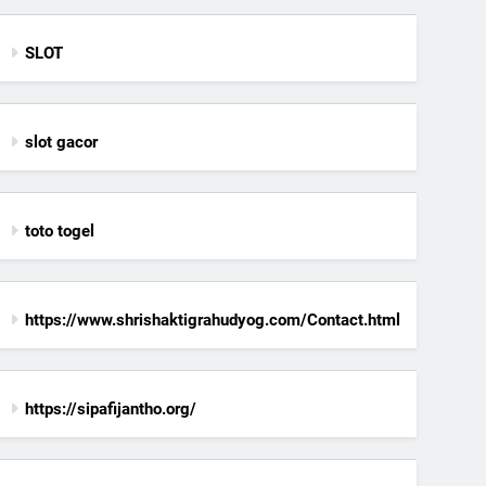
SLOT
slot gacor
toto togel
https://www.shrishaktigrahudyog.com/Contact.html
https://sipafijantho.org/