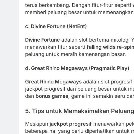
terus berkembang. Dengan fitur-fitur seperti
memberi peluang besar untuk memenangkan 
c.
Divine Fortune (NetEnt)
Divine Fortune
adalah slot bertema mitologi Y
menawarkan fitur seperti
falling wilds re-spi
peluang untuk meraih kemenangan besar.
d.
Great Rhino Megaways (Pragmatic Play)
Great Rhino Megaways
adalah slot progresi
jackpot progresif dan peluang besar untuk 
dan
bonus games
, game ini semakin seru d
5.
Tips untuk Memaksimalkan Peluang 
Meskipun
jackpot progresif
menawarkan pelu
beberapa hal yang perlu diperhatikan untu