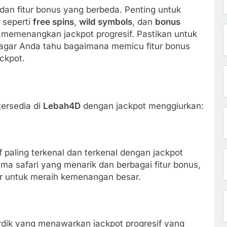
dan fitur bonus yang berbeda. Penting untuk
 seperti
free spins
,
wild symbols
, dan
bonus
memenangkan jackpot progresif. Pastikan untuk
agar Anda tahu bagaimana memicu fitur bonus
ckpot.
ersedia di
Lebah4D
dengan jackpot menggiurkan:
f paling terkenal dan terkenal dengan jackpot
ma safari yang menarik dan berbagai fitur bonus,
 untuk meraih kemenangan besar.
rdik yang menawarkan jackpot progresif yang