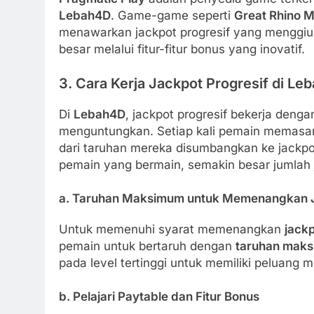
Lebah4D
. Game-game seperti
Great Rhino 
menawarkan jackpot progresif yang menggiu
besar melalui fitur-fitur bonus yang inovatif.
3.
Cara Kerja Jackpot Progresif di Le
Di
Lebah4D
, jackpot progresif bekerja den
menguntungkan. Setiap kali pemain memasang
dari taruhan mereka disumbangkan ke jackp
pemain yang bermain, semakin besar jumlah 
a.
Taruhan Maksimum untuk Memenangkan 
Untuk memenuhi syarat memenangkan
jackp
pemain untuk bertaruh dengan
taruhan mak
pada level tertinggi untuk memiliki peluang
b.
Pelajari Paytable dan Fitur Bonus