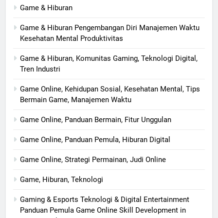
Game & Hiburan
Game & Hiburan Pengembangan Diri Manajemen Waktu
Kesehatan Mental Produktivitas
Game & Hiburan, Komunitas Gaming, Teknologi Digital,
Tren Industri
Game Online, Kehidupan Sosial, Kesehatan Mental, Tips
Bermain Game, Manajemen Waktu
Game Online, Panduan Bermain, Fitur Unggulan
Game Online, Panduan Pemula, Hiburan Digital
Game Online, Strategi Permainan, Judi Online
Game, Hiburan, Teknologi
Gaming & Esports Teknologi & Digital Entertainment
Panduan Pemula Game Online Skill Development in