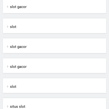
slot gacor
slot
slot gacor
slot gacor
slot
situs slot