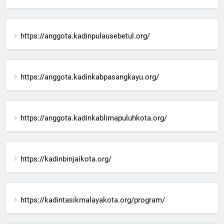
https://anggota.kadinpulausebetul.org/
https://anggota.kadinkabpasangkayu.org/
https://anggota.kadinkablimapuluhkota.org/
https://kadinbinjaikota.org/
https://kadintasikmalayakota.org/program/