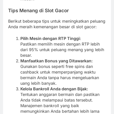
Tips Menang di Slot Gacor
Berikut beberapa tips untuk meningkatkan peluang
Anda meraih kemenangan besar di slot gacor:
Pilih Mesin dengan RTP Tinggi:
Pastikan memilih mesin dengan RTP lebih
dari 95% untuk peluang menang yang lebih
besar.
Manfaatkan Bonus yang Ditawarkan:
Gunakan bonus seperti free spins dan
cashback untuk memperpanjang waktu
bermain Anda tanpa harus mengeluarkan
uang lebih banyak.
Kelola Bankroll Anda dengan Bijak:
Tentukan anggaran bermain dan pastikan
Anda tidak melampaui batas tersebut.
Manajemen bankroll yang baik
memungkinkan Anda bertahan lebih lama