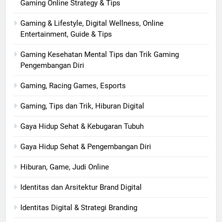
Gaming Online Strategy & Tips
Gaming & Lifestyle, Digital Wellness, Online
Entertainment, Guide & Tips
Gaming Kesehatan Mental Tips dan Trik Gaming
Pengembangan Diri
Gaming, Racing Games, Esports
Gaming, Tips dan Trik, Hiburan Digital
Gaya Hidup Sehat & Kebugaran Tubuh
Gaya Hidup Sehat & Pengembangan Diri
Hiburan, Game, Judi Online
Identitas dan Arsitektur Brand Digital
Identitas Digital & Strategi Branding