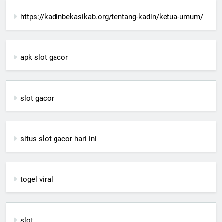
https://kadinbekasikab.org/tentang-kadin/ketua-umum/
apk slot gacor
slot gacor
situs slot gacor hari ini
togel viral
slot