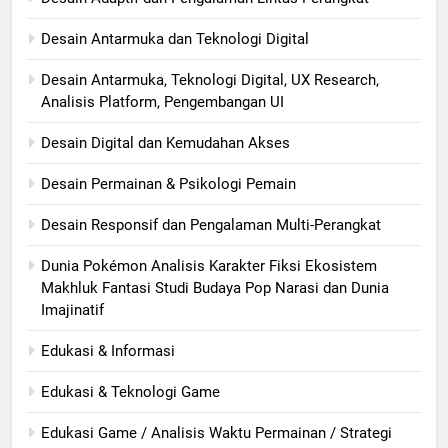
Desain Antarmuka dan Teknologi Digital
Desain Antarmuka, Teknologi Digital, UX Research,
Analisis Platform, Pengembangan UI
Desain Digital dan Kemudahan Akses
Desain Permainan & Psikologi Pemain
Desain Responsif dan Pengalaman Multi-Perangkat
Dunia Pokémon Analisis Karakter Fiksi Ekosistem
Makhluk Fantasi Studi Budaya Pop Narasi dan Dunia
Imajinatif
Edukasi & Informasi
Edukasi & Teknologi Game
Edukasi Game / Analisis Waktu Permainan / Strategi