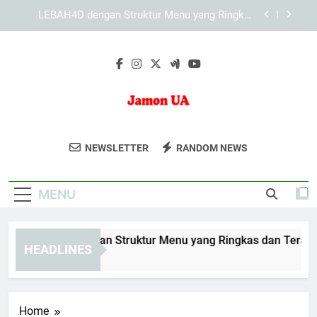
Skip
EDWINSLOT dengan Desain Responsif untuk
to
Berbagai Perangkat
content
LEBAH4D dengan Desain Responsif untuk
Berbagai Perangkat
EDWINSLOT dengan Struktur Menu yang Ringkas
dan Terarah
LEBAH4D dengan Struktur Menu yang Ringkas
dan Terarah
Jamon UA
Nikmati Jamon Iberico Berkualitas Dari
EDWINSLOT dengan Desain Responsif untuk
NEWSLETTER
RANDOM NEWS
Berbagai Perangkat
Jamonua. Produk Khas Spanyol Dengan
LEBAH4D dengan Desain Responsif untuk
Cita Rasa Autentik.
Berbagai Perangkat
MENU
DWINSLOT dengan Struktur Menu yang Ringkas dan Terarah
HEADLINES
 Weeks Ago
Home