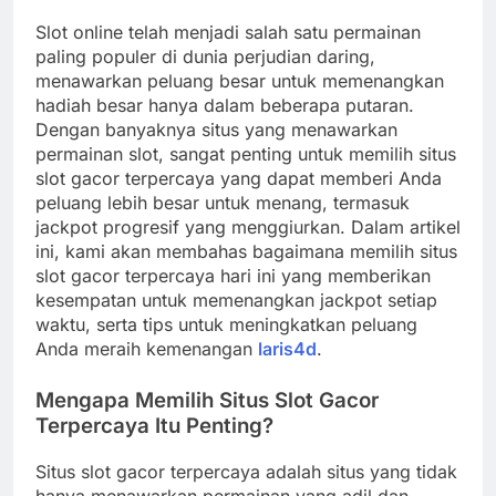
Slot online telah menjadi salah satu permainan
paling populer di dunia perjudian daring,
menawarkan peluang besar untuk memenangkan
hadiah besar hanya dalam beberapa putaran.
Dengan banyaknya situs yang menawarkan
permainan slot, sangat penting untuk memilih situs
slot gacor terpercaya yang dapat memberi Anda
peluang lebih besar untuk menang, termasuk
jackpot progresif yang menggiurkan. Dalam artikel
ini, kami akan membahas bagaimana memilih situs
slot gacor terpercaya hari ini yang memberikan
kesempatan untuk memenangkan jackpot setiap
waktu, serta tips untuk meningkatkan peluang
Anda meraih kemenangan
laris4d
.
Mengapa Memilih Situs Slot Gacor
Terpercaya Itu Penting?
Situs slot gacor terpercaya adalah situs yang tidak
hanya menawarkan permainan yang adil dan