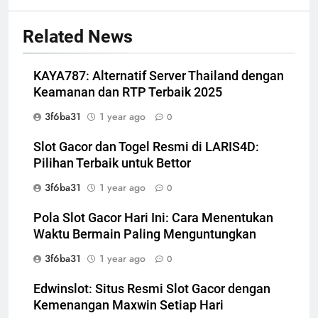
Related News
KAYA787: Alternatif Server Thailand dengan
Keamanan dan RTP Terbaik 2025
3f6ba31
1 year ago
0
Slot Gacor dan Togel Resmi di LARIS4D:
Pilihan Terbaik untuk Bettor
3f6ba31
1 year ago
0
Pola Slot Gacor Hari Ini: Cara Menentukan
Waktu Bermain Paling Menguntungkan
3f6ba31
1 year ago
0
Edwinslot: Situs Resmi Slot Gacor dengan
Kemenangan Maxwin Setiap Hari