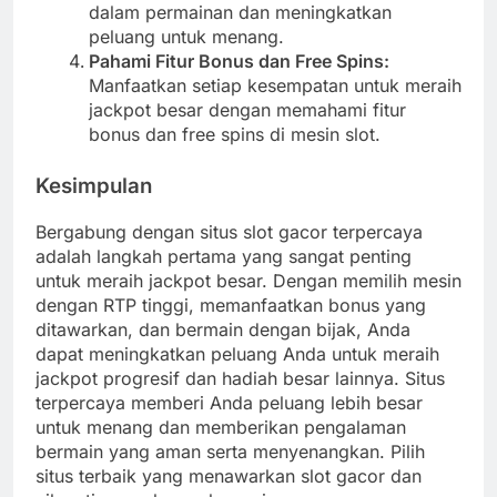
dalam permainan dan meningkatkan
peluang untuk menang.
Pahami Fitur Bonus dan Free Spins:
Manfaatkan setiap kesempatan untuk meraih
jackpot besar dengan memahami fitur
bonus dan free spins di mesin slot.
Kesimpulan
Bergabung dengan situs slot gacor terpercaya
adalah langkah pertama yang sangat penting
untuk meraih jackpot besar. Dengan memilih mesin
dengan RTP tinggi, memanfaatkan bonus yang
ditawarkan, dan bermain dengan bijak, Anda
dapat meningkatkan peluang Anda untuk meraih
jackpot progresif dan hadiah besar lainnya. Situs
terpercaya memberi Anda peluang lebih besar
untuk menang dan memberikan pengalaman
bermain yang aman serta menyenangkan. Pilih
situs terbaik yang menawarkan slot gacor dan