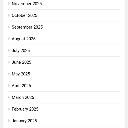
November 2025
October 2025
September 2025
August 2025
July 2025
June 2025
May 2025
April 2025
March 2025
February 2025
January 2025