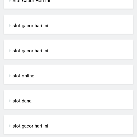
Slot Gacor Hari ini
slot gacor hari ini
slot gacor hari ini
slot online
slot dana
slot gacor hari ini