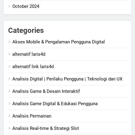
October 2024
Categories
Akses Mobile & Pengalaman Pengguna Digital
alternatif laris4d
alternatif link laris4d
Analisis Digital | Perilaku Pengguna | Teknologi dan UX
Analisis Game & Desain Interaktif
Analisis Game Digital & Edukasi Pengguna
Analisis Permainan
Analisis Real-time & Strategi Slot