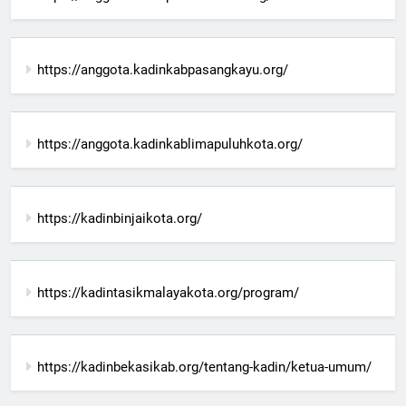
https://anggota.kadinkabpasangkayu.org/
https://anggota.kadinkablimapuluhkota.org/
https://kadinbinjaikota.org/
https://kadintasikmalayakota.org/program/
https://kadinbekasikab.org/tentang-kadin/ketua-umum/