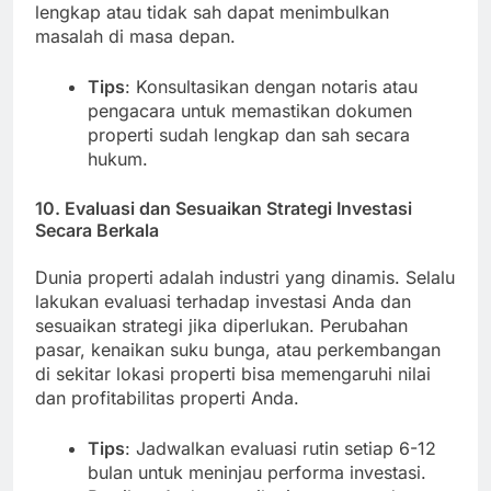
lengkap atau tidak sah dapat menimbulkan
masalah di masa depan.
Tips
: Konsultasikan dengan notaris atau
pengacara untuk memastikan dokumen
properti sudah lengkap dan sah secara
hukum.
10.
Evaluasi dan Sesuaikan Strategi Investasi
Secara Berkala
Dunia properti adalah industri yang dinamis. Selalu
lakukan evaluasi terhadap investasi Anda dan
sesuaikan strategi jika diperlukan. Perubahan
pasar, kenaikan suku bunga, atau perkembangan
di sekitar lokasi properti bisa memengaruhi nilai
dan profitabilitas properti Anda.
Tips
: Jadwalkan evaluasi rutin setiap 6-12
bulan untuk meninjau performa investasi.