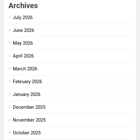
Archives
July 2026
June 2026
May 2026
April 2026
March 2026
February 2026
January 2026
December 2025
November 2025
October 2025