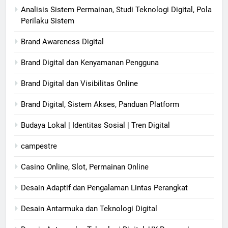
Analisis Sistem Permainan, Studi Teknologi Digital, Pola
Perilaku Sistem
Brand Awareness Digital
Brand Digital dan Kenyamanan Pengguna
Brand Digital dan Visibilitas Online
Brand Digital, Sistem Akses, Panduan Platform
Budaya Lokal | Identitas Sosial | Tren Digital
campestre
Casino Online, Slot, Permainan Online
Desain Adaptif dan Pengalaman Lintas Perangkat
Desain Antarmuka dan Teknologi Digital