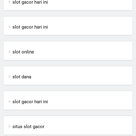
slot gacor hari ini
slot gacor hari ini
slot online
slot dana
slot gacor hari ini
situs slot gacor