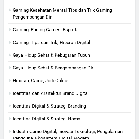
Gaming Kesehatan Mental Tips dan Trik Gaming
Pengembangan Diri
Gaming, Racing Games, Esports
Gaming, Tips dan Trik, Hiburan Digital
Gaya Hidup Sehat & Kebugaran Tubuh
Gaya Hidup Sehat & Pengembangan Diri
Hiburan, Game, Judi Online
Identitas dan Arsitektur Brand Digital
Identitas Digital & Strategi Branding
Identitas Digital & Strategi Nama
Industri Game Digital, Inovasi Teknologi, Pengalaman
Pengguna, Ekosistem Digital Modern