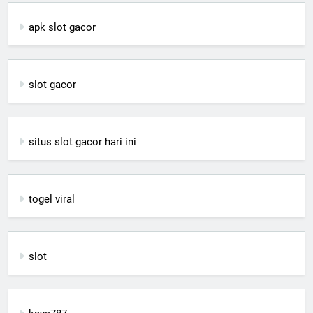
apk slot gacor
slot gacor
situs slot gacor hari ini
togel viral
slot