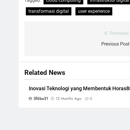
Tagged:
cloud computing
infrastruktur digital
transformasi digital
user experience
Previous:
Post
navigation
Previous Post
Related News
Inovasi Teknologi yang Membentuk Horas8
3f6ba31
12 Months Ago
0