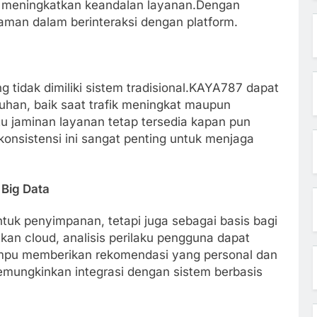
g meningkatkan keandalan layanan.Dengan
aman dalam berinteraksi dengan platform.
g tidak dimiliki sistem tradisional.KAYA787 dapat
uhan, baik saat trafik meningkat maupun
itu jaminan layanan tetap tersedia kapan pun
konsistensi ini sangat penting untuk menjaga
n Big Data
uk penyimpanan, tetapi juga sebagai basis bagi
an cloud, analisis perilaku pengguna dapat
mampu memberikan rekomendasi yang personal dan
emungkinkan integrasi dengan sistem berbasis