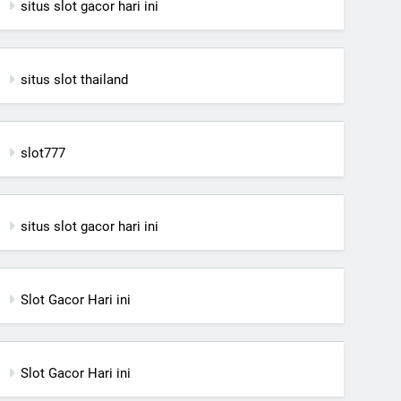
situs slot gacor hari ini
situs slot thailand
slot777
situs slot gacor hari ini
Slot Gacor Hari ini
Slot Gacor Hari ini