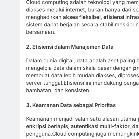
Cloud computing adalah teknologi yang memu
diakses melalui internet, bukan hanya dari 
menghadirkan
akses fleksibel, efisiensi infr
sistem dapat berjalan secara stabil meskip
bersamaan.
2. Efisiensi dalam Manajemen Data
Dalam dunia digital, data adalah aset paling 
mengelola data dalam skala besar dengan
pr
membuat data lebih mudah diakses, diproses, 
server tunggal.Efisiensi ini mendukung pen
hambatan, dan konsisten.
3. Keamanan Data sebagai Prioritas
Keamanan menjadi salah satu alasan utam
enkripsi berlapis, autentikasi multi-faktor,
pengguna.Cloud computing juga memungkin