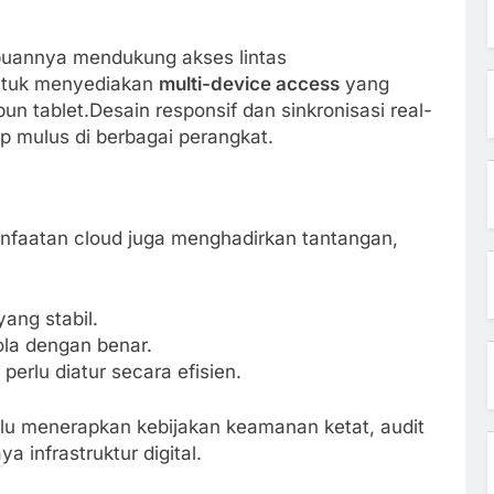
puannya mendukung akses lintas
ntuk menyediakan
multi-device access
yang
un tablet.Desain responsif dan sinkronisasi real-
 mulus di berbagai perangkat.
nfaatan cloud juga menghadirkan tantangan,
ang stabil.
ola dengan benar.
perlu diatur secara efisien.
lu menerapkan kebijakan keamanan ketat, audit
a infrastruktur digital.