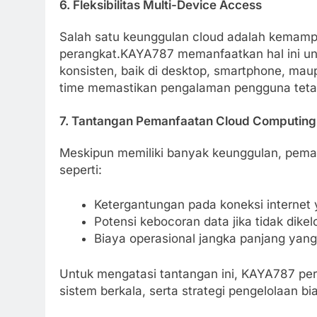
6. Fleksibilitas Multi-Device Access
Salah satu keunggulan cloud adalah kemam
perangkat.KAYA787 memanfaatkan hal ini u
konsisten, baik di desktop, smartphone, maup
time memastikan pengalaman pengguna tetap
7. Tantangan Pemanfaatan Cloud Computing
Meskipun memiliki banyak keunggulan, pema
seperti:
Ketergantungan pada koneksi internet y
Potensi kebocoran data jika tidak dikel
Biaya operasional jangka panjang yang 
Untuk mengatasi tantangan ini, KAYA787 per
sistem berkala, serta strategi pengelolaan biay