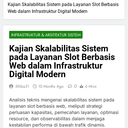
Kajian Skalabilitas Sistem pada Layanan Slot Berbasis
Web dalam Infrastruktur Digital Modern
INFRASTRUKTUR & ARSITEKTUR SISTEM
Kajian Skalabilitas Sistem
pada Layanan Slot Berbasis
Web dalam Infrastruktur
Digital Modern
0
3f6ba31
10 Months Ago
6 Mins
Analisis teknis mengenai skalabilitas sistem pada
layanan slot berbasis web, meliputi strategi
perluasan kapasitas, pemecahan layanan, optimasi
resource, dan observabilitas dalam menjaga
kestabilan performa di bawah trafik dinamis.