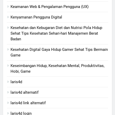
Keamanan Web & Pengalaman Pengguna (UX)
Kenyamanan Pengguna Digital
Kesehatan dan Kebugaran Diet dan Nutrisi Pola Hidup
Sehat Tips Kesehatan Sehari-hari Manajemen Berat
Badan
Kesehatan Digital Gaya Hidup Gamer Sehat Tips Bermain
Game
Keseimbangan Hidup, Kesehatan Mental, Produktivitas,
Hobi, Game
laris4d
laris4d alternatif
laris4d link alternatif
laris4d login