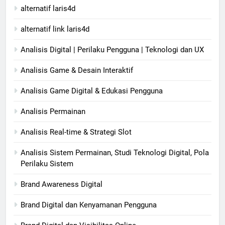
alternatif laris4d
alternatif link laris4d
Analisis Digital | Perilaku Pengguna | Teknologi dan UX
Analisis Game & Desain Interaktif
Analisis Game Digital & Edukasi Pengguna
Analisis Permainan
Analisis Real-time & Strategi Slot
Analisis Sistem Permainan, Studi Teknologi Digital, Pola
Perilaku Sistem
Brand Awareness Digital
Brand Digital dan Kenyamanan Pengguna