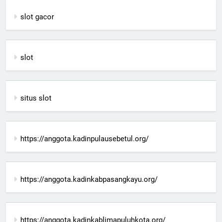
slot gacor
slot
situs slot
https://anggota.kadinpulausebetul.org/
https://anggota.kadinkabpasangkayu.org/
https://anggota.kadinkablimapuluhkota.org/