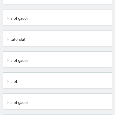
slot gacor
toto slot
slot gacor
slot
slot gacor