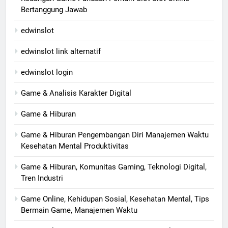
Bertanggung Jawab
edwinslot
edwinslot link alternatif
edwinslot login
Game & Analisis Karakter Digital
Game & Hiburan
Game & Hiburan Pengembangan Diri Manajemen Waktu
Kesehatan Mental Produktivitas
Game & Hiburan, Komunitas Gaming, Teknologi Digital,
Tren Industri
Game Online, Kehidupan Sosial, Kesehatan Mental, Tips
Bermain Game, Manajemen Waktu