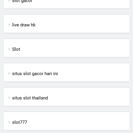
slot gacor
live draw hk
Slot
situs slot gacor hari ini
situs slot thailand
slot777