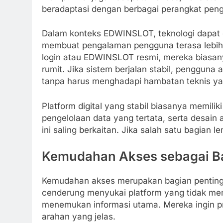
beradaptasi dengan berbagai perangkat pen
Dalam konteks EDWINSLOT, teknologi dapat
membuat pengalaman pengguna terasa lebih
login atau EDWINSLOT resmi, mereka biasan
rumit. Jika sistem berjalan stabil, penggun
tanpa harus menghadapi hambatan teknis y
Platform digital yang stabil biasanya memiliki
pengelolaan data yang tertata, serta desa
ini saling berkaitan. Jika salah satu bagian
Kemudahan Akses sebagai Ba
Kemudahan akses merupakan bagian penting 
cenderung menyukai platform yang tidak me
menemukan informasi utama. Mereka ingin p
arahan yang jelas.