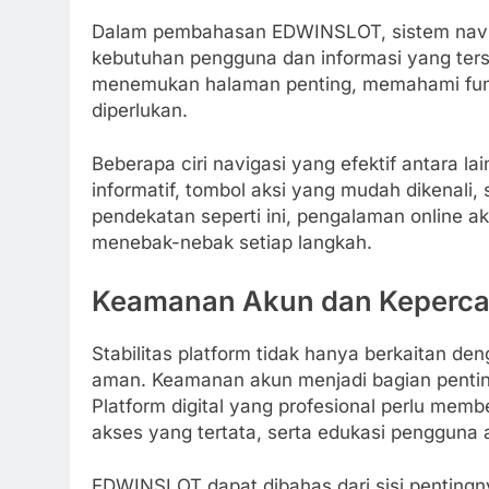
Dalam pembahasan EDWINSLOT, sistem naviga
kebutuhan pengguna dan informasi yang ter
menemukan halaman penting, memahami fung
diperlukan.
Beberapa ciri navigasi yang efektif antara l
informatif, tombol aksi yang mudah dikenali,
pendekatan seperti ini, pengalaman online ak
menebak-nebak setiap langkah.
Keamanan Akun dan Keperc
Stabilitas platform tidak hanya berkaitan de
aman. Keamanan akun menjadi bagian pent
Platform digital yang profesional perlu memb
akses yang tertata, serta edukasi pengguna ag
EDWINSLOT dapat dibahas dari sisi penting