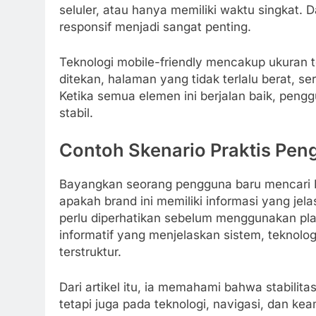
seluler, atau hanya memiliki waktu singkat. D
responsif menjadi sangat penting.
Teknologi mobile-friendly mencakup ukuran
ditekan, halaman yang tidak terlalu berat, s
Ketika semua elemen ini berjalan baik, pen
stabil.
Contoh Skenario Praktis Pe
Bayangkan seorang pengguna baru mencari 
apakah brand ini memiliki informasi yang je
perlu diperhatikan sebelum menggunakan pla
informatif yang menjelaskan sistem, teknol
terstruktur.
Dari artikel itu, ia memahami bahwa stabilit
tetapi juga pada teknologi, navigasi, dan k