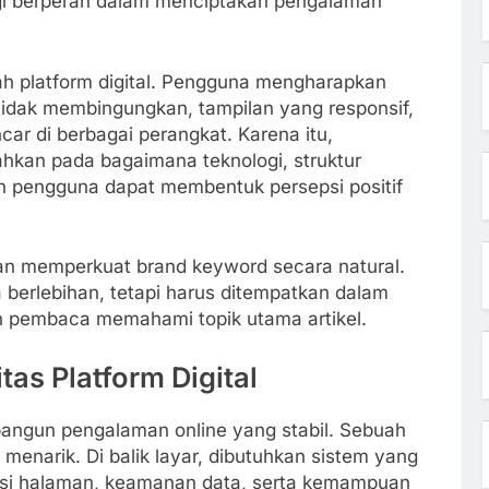
gi berperan dalam menciptakan pengalaman
uah platform digital. Pengguna mengharapkan
idak membingungkan, tampilan yang responsif,
ar di berbagai perangkat. Karena itu,
kan pada bagaimana teknologi, struktur
n pengguna dapat membentuk persepsi positif
ujuan memperkuat brand keyword secara natural.
berlebihan, tetapi harus ditempatkan dalam
n pembaca memahami topik utama artikel.
tas Platform Digital
angun pengalaman online yang stabil. Sebuah
 menarik. Di balik layar, dibutuhkan sistem yang
si halaman, keamanan data, serta kemampuan