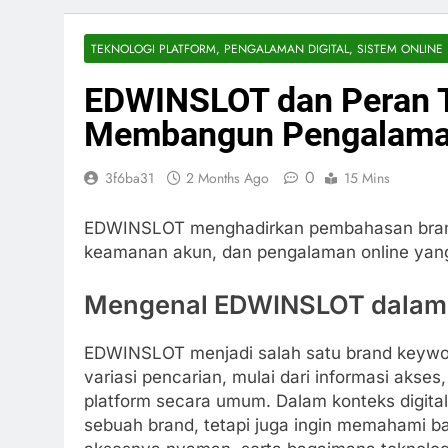
TEKNOLOGI PLATFORM, PENGALAMAN DIGITAL, SISTEM ONLINE
EDWINSLOT dan Peran T
Membangun Pengalaman 
0
3f6ba31
2 Months Ago
15 Mins
EDWINSLOT menghadirkan pembahasan brand di
keamanan akun, dan pengalaman online yang
Mengenal EDWINSLOT dalam E
EDWINSLOT menjadi salah satu brand keywor
variasi pencarian, mulai dari informasi akse
platform secara umum. Dalam konteks digital
sebuah brand, tetapi juga ingin memahami ba