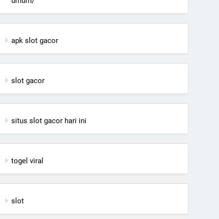
umum/
apk slot gacor
slot gacor
situs slot gacor hari ini
togel viral
slot