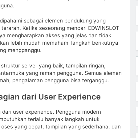
gguna.
 dipahami sebagai elemen pendukung yang
 terarah. Ketika seseorang mencari EDWINSLOT
ya mengharapkan akses yang jelas dan tidak
a akan lebih mudah memahami langkah berikutnya
ang mengganggu.
 struktur server yang baik, tampilan ringan,
in antarmuka yang ramah pengguna. Semua elemen
 lemah, pengalaman pengguna bisa terganggu.
gian dari User Experience
dari user experience. Pengguna modern
mbutuhkan terlalu banyak langkah untuk
roses yang cepat, tampilan yang sederhana, dan