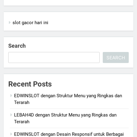
slot gacor hari ini
Search
SEARCH
Recent Posts
EDWINSLOT dengan Struktur Menu yang Ringkas dan
Terarah
LEBAH4D dengan Struktur Menu yang Ringkas dan
Terarah
EDWINSLOT dengan Desain Responsif untuk Berbagai