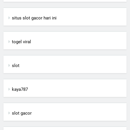
situs slot gacor hari ini
togel viral
slot
kaya787
slot gacor