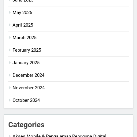
June 2025
May 2025
April 2025
March 2025
February 2025
January 2025
December 2024
November 2024
October 2024
Categories
Akses Mobile & Pengalaman Pengguna Digital