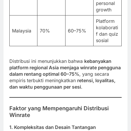
personal
growth
Platform
kolaborati
Malaysia
70%
60–75%
f dan quiz
sosial
Distribusi ini menunjukkan bahwa
kebanyakan
platform regional Asia menjaga winrate pengguna
dalam rentang optimal 60–75%
, yang secara
empiris terbukti meningkatkan
retensi, loyalitas,
dan waktu penggunaan per sesi
.
Faktor yang Mempengaruhi Distribusi
Winrate
1. Kompleksitas dan Desain Tantangan