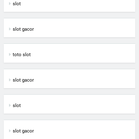
slot
slot gacor
toto slot
slot gacor
slot
slot gacor