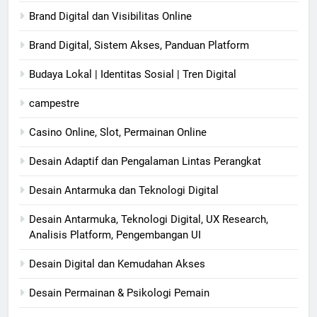
Brand Digital dan Visibilitas Online
Brand Digital, Sistem Akses, Panduan Platform
Budaya Lokal | Identitas Sosial | Tren Digital
campestre
Casino Online, Slot, Permainan Online
Desain Adaptif dan Pengalaman Lintas Perangkat
Desain Antarmuka dan Teknologi Digital
Desain Antarmuka, Teknologi Digital, UX Research,
Analisis Platform, Pengembangan UI
Desain Digital dan Kemudahan Akses
Desain Permainan & Psikologi Pemain