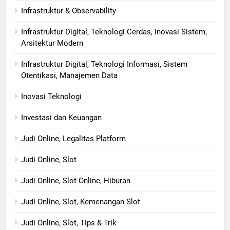
Infrastruktur & Observability
Infrastruktur Digital, Teknologi Cerdas, Inovasi Sistem,
Arsitektur Modern
Infrastruktur Digital, Teknologi Informasi, Sistem
Otentikasi, Manajemen Data
Inovasi Teknologi
Investasi dan Keuangan
Judi Online, Legalitas Platform
Judi Online, Slot
Judi Online, Slot Online, Hiburan
Judi Online, Slot, Kemenangan Slot
Judi Online, Slot, Tips & Trik