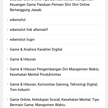
Keuangan Game Panduan Pemain Slot Slot Online
Bertanggung Jawab
edwinslot
edwinslot link alternatif
edwinslot login
Game & Analisis Karakter Digital
Game & Hiburan
Game & Hiburan Pengembangan Diri Manajemen Waktu
Kesehatan Mental Produktivitas
Game & Hiburan, Komunitas Gaming, Teknologi Digital,
Tren Industri
Game Online, Kehidupan Sosial, Kesehatan Mental, Tips
Bermain Game, Manajemen Waktu