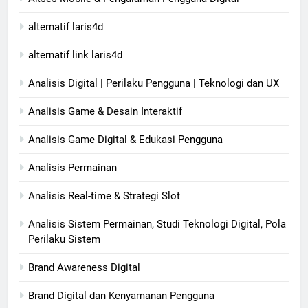
alternatif laris4d
alternatif link laris4d
Analisis Digital | Perilaku Pengguna | Teknologi dan UX
Analisis Game & Desain Interaktif
Analisis Game Digital & Edukasi Pengguna
Analisis Permainan
Analisis Real-time & Strategi Slot
Analisis Sistem Permainan, Studi Teknologi Digital, Pola
Perilaku Sistem
Brand Awareness Digital
Brand Digital dan Kenyamanan Pengguna