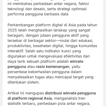
ini membahas perbedaan antar negara, faktor
teknologi dan desain, serta strategi optimasi
performa pengguna berbasis data
Perkembangan platform digital di Asia pada tahun
2025 telah menghasilkan lanskap yang sangat
beragam, dengan jutaan pengguna aktif yang
tersebar di berbagai sektor—mulai dari edukasi,
produktivitas, kesehatan digital, hingga komunitas
interaktif. Salah satu indikator kunci yang
digunakan untuk mengevaluasi efektivitas dan
daya tarik sebuah platform adalah
winrate
pengguna
atau
rasio kemenangan
, yaitu
persentase keberhasilan pengguna dalam
menyelesaikan tugas atau mencapai target yang
ditentukan sistem.
Artikel ini mengupas
distribusi winrate pengguna
di platform regional Asia
, menganalisis tren
statistik terbaru, perbedaan pola antar negara,