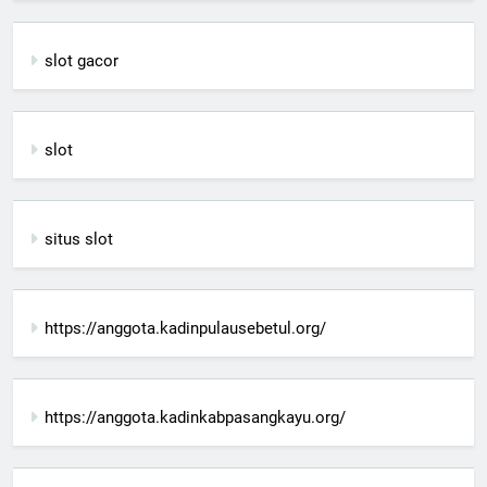
slot gacor
slot
situs slot
https://anggota.kadinpulausebetul.org/
https://anggota.kadinkabpasangkayu.org/