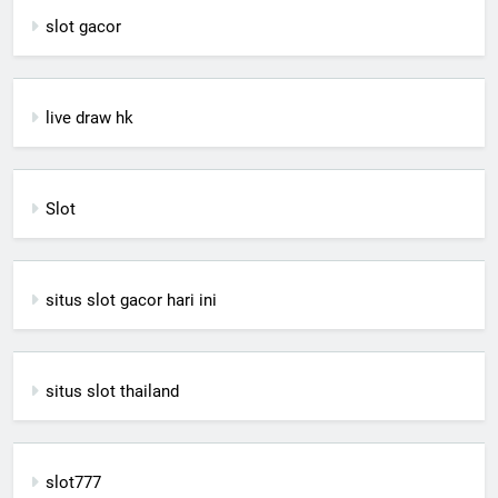
slot gacor
live draw hk
Slot
situs slot gacor hari ini
situs slot thailand
slot777