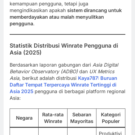
kemampuan pengguna, tetapi juga
mengindikasikan apakah
sistem dirancang untuk
memberdayakan atau malah menyulitkan
pengguna
.
Statistik Distribusi Winrate Pengguna di
Asia (2025)
Berdasarkan laporan gabungan dari
Asia Digital
Behavior Observatory (ADBO)
dan
UX Metrics
Asia
, berikut adalah distribusi
Kaya787: Buruan
Daftar Tempat Terpercaya Winrate Tertinggi di
Asia 2025
pengguna di berbagai platform regional
Asia:
Rata-rata
Sebaran
Kategori
Negara
Winrate
Mayoritas
Populer
Produktivi