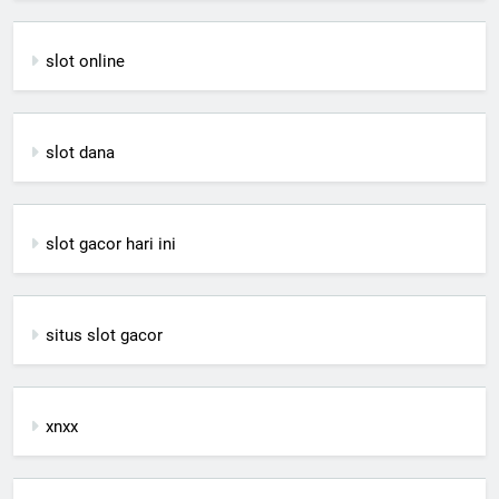
slot online
slot dana
slot gacor hari ini
situs slot gacor
xnxx