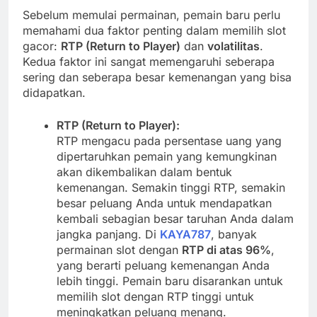
Sebelum memulai permainan, pemain baru perlu
memahami dua faktor penting dalam memilih slot
gacor:
RTP (Return to Player)
dan
volatilitas
.
Kedua faktor ini sangat memengaruhi seberapa
sering dan seberapa besar kemenangan yang bisa
didapatkan.
RTP (Return to Player):
RTP mengacu pada persentase uang yang
dipertaruhkan pemain yang kemungkinan
akan dikembalikan dalam bentuk
kemenangan. Semakin tinggi RTP, semakin
besar peluang Anda untuk mendapatkan
kembali sebagian besar taruhan Anda dalam
jangka panjang. Di
KAYA787
, banyak
permainan slot dengan
RTP di atas 96%
,
yang berarti peluang kemenangan Anda
lebih tinggi. Pemain baru disarankan untuk
memilih slot dengan RTP tinggi untuk
meningkatkan peluang menang.