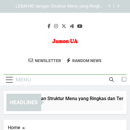
Skip
EDWINSLOT dengan Desain Responsif untuk
to
Berbagai Perangkat
content
LEBAH4D dengan Desain Responsif untuk
Berbagai Perangkat
EDWINSLOT dengan Struktur Menu yang Ringkas
dan Terarah
LEBAH4D dengan Struktur Menu yang Ringkas
dan Terarah
Jamon UA
Nikmati Jamon Iberico Berkualitas Dari
EDWINSLOT dengan Desain Responsif untuk
NEWSLETTER
RANDOM NEWS
Berbagai Perangkat
Jamonua. Produk Khas Spanyol Dengan
LEBAH4D dengan Desain Responsif untuk
Cita Rasa Autentik.
Berbagai Perangkat
MENU
EDWINSLOT dengan Struktur Menu yang Ringkas dan Terarah
HEADLINES
 Weeks Ago
Home