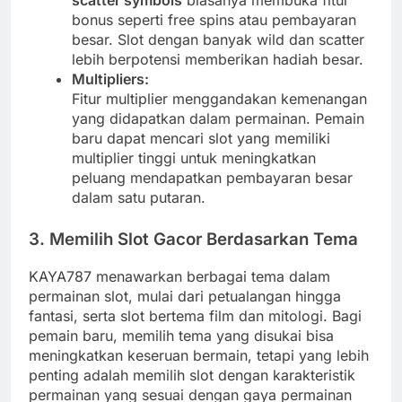
scatter symbols
biasanya membuka fitur
bonus seperti free spins atau pembayaran
besar. Slot dengan banyak wild dan scatter
lebih berpotensi memberikan hadiah besar.
Multipliers:
Fitur multiplier menggandakan kemenangan
yang didapatkan dalam permainan. Pemain
baru dapat mencari slot yang memiliki
multiplier tinggi untuk meningkatkan
peluang mendapatkan pembayaran besar
dalam satu putaran.
3. Memilih Slot Gacor Berdasarkan Tema
KAYA787 menawarkan berbagai tema dalam
permainan slot, mulai dari petualangan hingga
fantasi, serta slot bertema film dan mitologi. Bagi
pemain baru, memilih tema yang disukai bisa
meningkatkan keseruan bermain, tetapi yang lebih
penting adalah memilih slot dengan karakteristik
permainan yang sesuai dengan gaya permainan