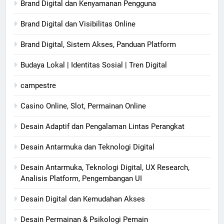
Brand Digital dan Kenyamanan Pengguna
Brand Digital dan Visibilitas Online
Brand Digital, Sistem Akses, Panduan Platform
Budaya Lokal | Identitas Sosial | Tren Digital
campestre
Casino Online, Slot, Permainan Online
Desain Adaptif dan Pengalaman Lintas Perangkat
Desain Antarmuka dan Teknologi Digital
Desain Antarmuka, Teknologi Digital, UX Research,
Analisis Platform, Pengembangan UI
Desain Digital dan Kemudahan Akses
Desain Permainan & Psikologi Pemain