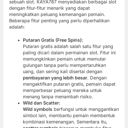
sebuah slot. KAYA787 menyediakan berbagai slot
dengan fitur-fitur menarik yang dapat
meningkatkan peluang kemenangan pemain.
Beberapa fitur penting yang perlu diperhatikan
adalah:
Putaran Gratis (Free Spins):
Putaran gratis adalah salah satu fitur yang
paling dicari dalam permainan slot. Fitur ini
memungkinkan pemain untuk memutar
gulungan tanpa perlu mempertaruhkan
uang, dan sering kali disertai dengan
pembayaran yang lebih besar
. Dengan
mengaktifkan putaran gratis, pemain dapat
memperbesar peluang mereka untuk
menang tanpa menambah risiko.
Wild dan Scatter:
Wild symbols
berfungsi untuk menggantikan
simbol lain, membantu pemain membentuk
kombinasi kemenangan. Sementara itu,