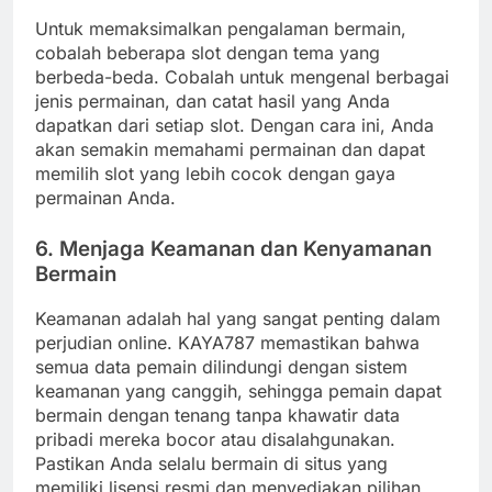
Untuk memaksimalkan pengalaman bermain,
cobalah beberapa slot dengan tema yang
berbeda-beda. Cobalah untuk mengenal berbagai
jenis permainan, dan catat hasil yang Anda
dapatkan dari setiap slot. Dengan cara ini, Anda
akan semakin memahami permainan dan dapat
memilih slot yang lebih cocok dengan gaya
permainan Anda.
6. Menjaga Keamanan dan Kenyamanan
Bermain
Keamanan adalah hal yang sangat penting dalam
perjudian online. KAYA787 memastikan bahwa
semua data pemain dilindungi dengan sistem
keamanan yang canggih, sehingga pemain dapat
bermain dengan tenang tanpa khawatir data
pribadi mereka bocor atau disalahgunakan.
Pastikan Anda selalu bermain di situs yang
memiliki lisensi resmi dan menyediakan pilihan