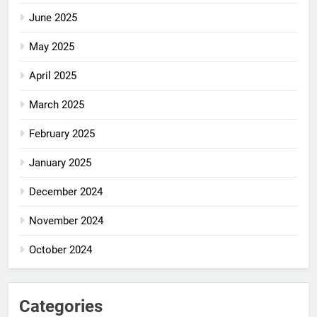
June 2025
May 2025
April 2025
March 2025
February 2025
January 2025
December 2024
November 2024
October 2024
Categories