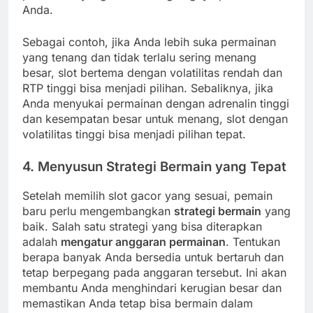
Anda.
Sebagai contoh, jika Anda lebih suka permainan
yang tenang dan tidak terlalu sering menang
besar, slot bertema dengan volatilitas rendah dan
RTP tinggi bisa menjadi pilihan. Sebaliknya, jika
Anda menyukai permainan dengan adrenalin tinggi
dan kesempatan besar untuk menang, slot dengan
volatilitas tinggi bisa menjadi pilihan tepat.
4. Menyusun Strategi Bermain yang Tepat
Setelah memilih slot gacor yang sesuai, pemain
baru perlu mengembangkan
strategi bermain
yang
baik. Salah satu strategi yang bisa diterapkan
adalah
mengatur anggaran permainan
. Tentukan
berapa banyak Anda bersedia untuk bertaruh dan
tetap berpegang pada anggaran tersebut. Ini akan
membantu Anda menghindari kerugian besar dan
memastikan Anda tetap bisa bermain dalam