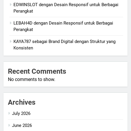
EDWINSLOT dengan Desain Responsif untuk Berbagai
Perangkat
LEBAH4D dengan Desain Responsif untuk Berbagai
Perangkat
KAYA787 sebagai Brand Digital dengan Struktur yang
Konsisten
Recent Comments
No comments to show.
Archives
July 2026
June 2026