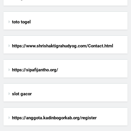
toto togel
https://www.shrishaktigrahudyog.com/Contact.html
https://sipafijantho.org/
slot gacor
https://anggota.kadinbogorkab.org/register