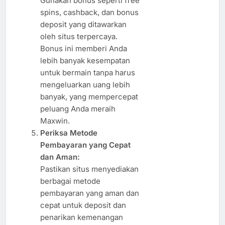
Gunakan bonus seperti free
spins, cashback, dan bonus
deposit yang ditawarkan
oleh situs terpercaya.
Bonus ini memberi Anda
lebih banyak kesempatan
untuk bermain tanpa harus
mengeluarkan uang lebih
banyak, yang mempercepat
peluang Anda meraih
Maxwin.
Periksa Metode
Pembayaran yang Cepat
dan Aman:
Pastikan situs menyediakan
berbagai metode
pembayaran yang aman dan
cepat untuk deposit dan
penarikan kemenangan