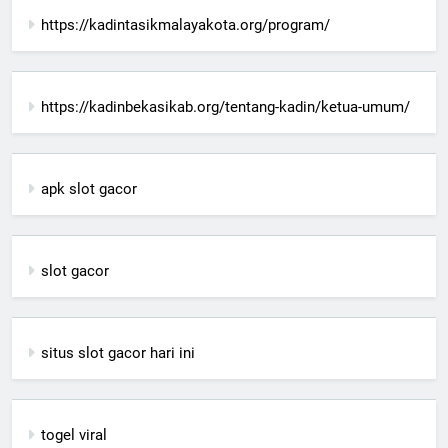
https://kadintasikmalayakota.org/program/
https://kadinbekasikab.org/tentang-kadin/ketua-umum/
apk slot gacor
slot gacor
situs slot gacor hari ini
togel viral