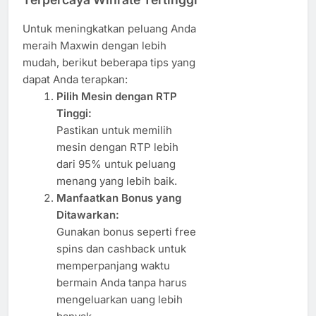
Untuk meningkatkan peluang Anda
meraih Maxwin dengan lebih
mudah, berikut beberapa tips yang
dapat Anda terapkan:
Pilih Mesin dengan RTP
Tinggi:
Pastikan untuk memilih
mesin dengan RTP lebih
dari 95% untuk peluang
menang yang lebih baik.
Manfaatkan Bonus yang
Ditawarkan:
Gunakan bonus seperti free
spins dan cashback untuk
memperpanjang waktu
bermain Anda tanpa harus
mengeluarkan uang lebih