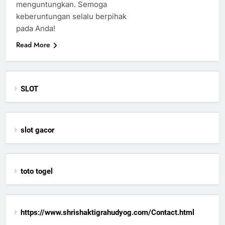
menguntungkan. Semoga
keberuntungan selalu berpihak
pada Anda!
Read More
SLOT
slot gacor
toto togel
https://www.shrishaktigrahudyog.com/Contact.html