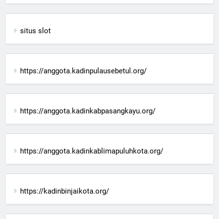
situs slot
https://anggota.kadinpulausebetul.org/
https://anggota.kadinkabpasangkayu.org/
https://anggota.kadinkablimapuluhkota.org/
https://kadinbinjaikota.org/