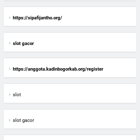
https://sipafijantho.org/
slot gacor
https://anggota.kadinbogorkab.org/register
slot
slot gacor