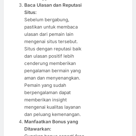
Baca Ulasan dan Reputasi
Situs:
Sebelum bergabung,
pastikan untuk membaca
ulasan dari pemain lain
mengenai situs tersebut.
Situs dengan reputasi baik
dan ulasan positif lebih
cenderung memberikan
pengalaman bermain yang
aman dan menyenangkan.
Pemain yang sudah
berpengalaman dapat
memberikan insight
mengenai kualitas layanan
dan peluang kemenangan.
Manfaatkan Bonus yang
Ditawarkan: