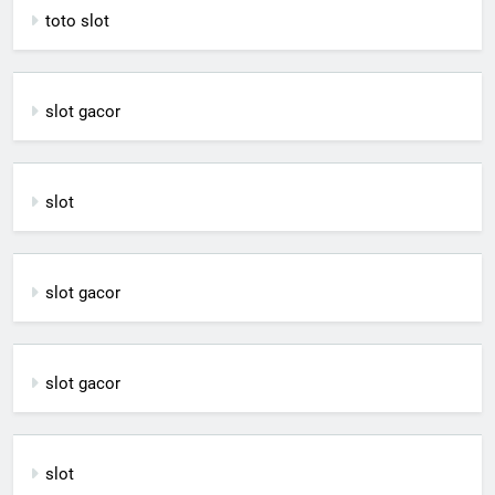
toto slot
slot gacor
slot
slot gacor
slot gacor
slot