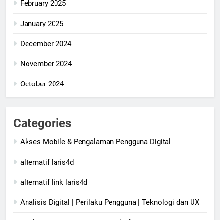
February 2025
January 2025
December 2024
November 2024
October 2024
Categories
Akses Mobile & Pengalaman Pengguna Digital
alternatif laris4d
alternatif link laris4d
Analisis Digital | Perilaku Pengguna | Teknologi dan UX