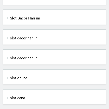
Slot Gacor Hari ini
slot gacor hari ini
slot gacor hari ini
slot online
slot dana