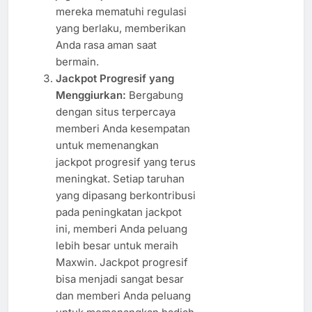
mereka mematuhi regulasi
yang berlaku, memberikan
Anda rasa aman saat
bermain.
Jackpot Progresif yang
Menggiurkan:
Bergabung
dengan situs terpercaya
memberi Anda kesempatan
untuk memenangkan
jackpot progresif yang terus
meningkat. Setiap taruhan
yang dipasang berkontribusi
pada peningkatan jackpot
ini, memberi Anda peluang
lebih besar untuk meraih
Maxwin. Jackpot progresif
bisa menjadi sangat besar
dan memberi Anda peluang