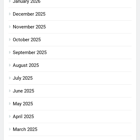
January 2026
December 2025
November 2025
October 2025
September 2025
August 2025
July 2025
June 2025
May 2025
April 2025
March 2025