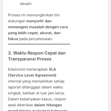
desain
Proses ini memungkinkan tim
dukungan
menyortir dan
menangani masalah dengan cara
yang lebih cepat, akurat, dan
fokus
pada penyelesaian.
3.
Waktu Respon Cepat dan
Transparansi Proses
Edwinslot menerapkan
SLA
(Service Level Agreement)
internal yang memastikan setiap
laporan ditanggapi dalam waktu
singkat, bahkan di luar jam kerja.
Dalam kebanyakan kasus, respon
awal diberikan
dalam hitungan
menit hingga maksimal beberapa