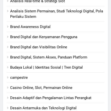
Analisis Real-time & Strategi Slot
Analisis Sistem Permainan, Studi Teknologi Digital, Pola
Perilaku Sistem
Brand Awareness Digital
Brand Digital dan Kenyamanan Pengguna
Brand Digital dan Visibilitas Online
Brand Digital, Sistem Akses, Panduan Platform
Budaya Lokal | Identitas Sosial | Tren Digital
campestre
Casino Online, Slot, Permainan Online
Desain Adaptif dan Pengalaman Lintas Perangkat
Desain Antarmuka dan Teknologi Digital