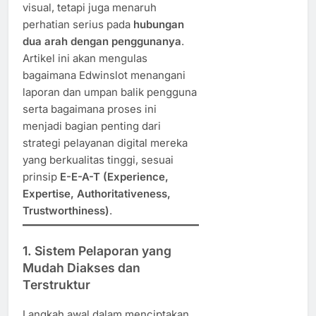
visual, tetapi juga menaruh
perhatian serius pada
hubungan
dua arah dengan penggunanya
.
Artikel ini akan mengulas
bagaimana Edwinslot menangani
laporan dan umpan balik pengguna
serta bagaimana proses ini
menjadi bagian penting dari
strategi pelayanan digital mereka
yang berkualitas tinggi, sesuai
prinsip
E-E-A-T (Experience,
Expertise, Authoritativeness,
Trustworthiness)
.
1.
Sistem Pelaporan yang
Mudah Diakses dan
Terstruktur
Langkah awal dalam menciptakan