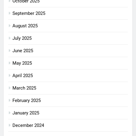
October 2025
September 2025
August 2025
July 2025
June 2025
May 2025
April 2025
March 2025
February 2025
January 2025
December 2024