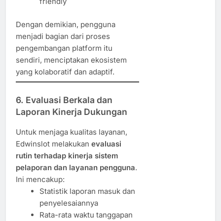
friendly
Dengan demikian, pengguna
menjadi bagian dari proses
pengembangan platform itu
sendiri, menciptakan ekosistem
yang kolaboratif dan adaptif.
6.
Evaluasi Berkala dan
Laporan Kinerja Dukungan
Untuk menjaga kualitas layanan,
Edwinslot melakukan
evaluasi
rutin terhadap kinerja sistem
pelaporan dan layanan pengguna
.
Ini mencakup:
Statistik laporan masuk dan
penyelesaiannya
Rata-rata waktu tanggapan