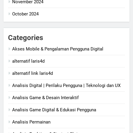
November 2024
October 2024
Categories
Akses Mobile & Pengalaman Pengguna Digital
alternatif laris4d
alternatif link laris4d
Analisis Digital | Perilaku Pengguna | Teknologi dan UX
Analisis Game & Desain Interaktif
Analisis Game Digital & Edukasi Pengguna
Analisis Permainan