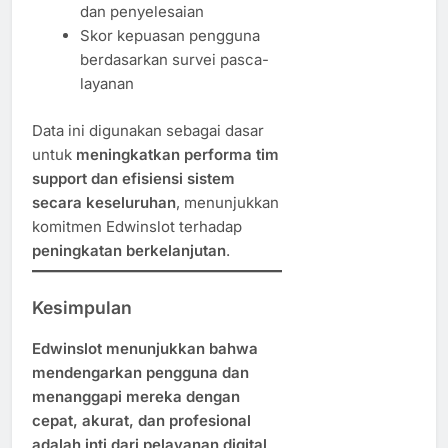
dan penyelesaian
Skor kepuasan pengguna
berdasarkan survei pasca-
layanan
Data ini digunakan sebagai dasar
untuk
meningkatkan performa tim
support dan efisiensi sistem
secara keseluruhan
, menunjukkan
komitmen Edwinslot terhadap
peningkatan berkelanjutan
.
Kesimpulan
Edwinslot menunjukkan bahwa
mendengarkan pengguna dan
menanggapi mereka dengan
cepat, akurat, dan profesional
adalah inti dari pelayanan digital