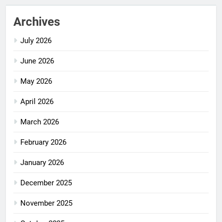
Archives
July 2026
June 2026
May 2026
April 2026
March 2026
February 2026
January 2026
December 2025
November 2025