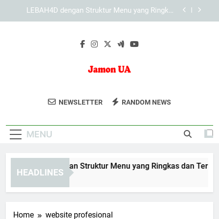
Skip
EDWINSLOT dengan Desain Responsif untuk
to
Berbagai Perangkat
content
LEBAH4D dengan Desain Responsif untuk
Berbagai Perangkat
EDWINSLOT dengan Struktur Menu yang Ringkas
dan Terarah
LEBAH4D dengan Struktur Menu yang Ringkas
dan Terarah
Jamon UA
Nikmati Jamon Iberico Berkualitas Dari
EDWINSLOT dengan Desain Responsif untuk
NEWSLETTER
RANDOM NEWS
Berbagai Perangkat
Jamonua. Produk Khas Spanyol Dengan
LEBAH4D dengan Desain Responsif untuk
Cita Rasa Autentik.
Berbagai Perangkat
MENU
DWINSLOT dengan Struktur Menu yang Ringkas dan Terarah
HEADLINES
Weeks Ago
Home
website profesional