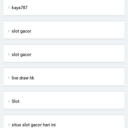
kaya787
slot gacor
slot gacor
live draw hk
Slot
situs slot gacor hari ini