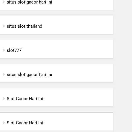
situs slot gacor hari ini
situs slot thailand
slot777
situs slot gacor hari ini
Slot Gacor Hari ini
Slot Gacor Hari ini