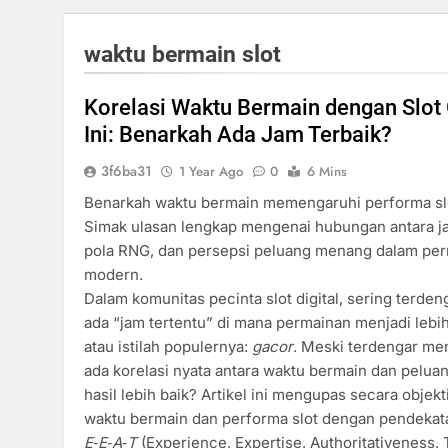
waktu bermain slot
Korelasi Waktu Bermain dengan Slot
Ini: Benarkah Ada Jam Terbaik?
3f6ba31
1 Year Ago
0
6 Mins
Benarkah waktu bermain memengaruhi performa slot
Simak ulasan lengkap mengenai hubungan antara ja
pola RNG, dan persepsi peluang menang dalam per
modern.
Dalam komunitas pecinta slot digital, sering terde
ada “jam tertentu” di mana permainan menjadi leb
atau istilah populernya:
gacor
. Meski terdengar me
ada korelasi nyata antara waktu bermain dan pelu
hasil lebih baik? Artikel ini mengupas secara objek
waktu bermain dan performa slot dengan pendekata
E‑E‑A‑T
(Experience, Expertise, Authoritativeness, 