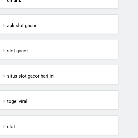
umum/
apk slot gacor
slot gacor
situs slot gacor hari ini
togel viral
slot