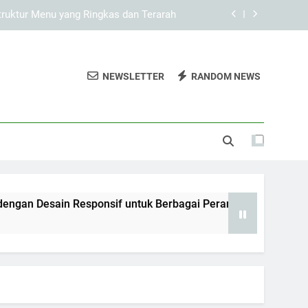
uktur Menu yang Ringkas dan Terarah
 Responsif untuk Berbagai Perangkat
 Responsif untuk Berbagai Perangkat
NEWSLETTER
RANDOM NEWS
uktur Menu yang Ringkas dan Terarah
engan Cita Rasa Autentik.
uktur Menu yang Ringkas dan Terarah
 Responsif untuk Berbagai Perangkat
 Responsif untuk Berbagai Perangkat
n Responsif untuk Berbagai Perangkat
LEBAH4D dengan
3 Weeks Ago