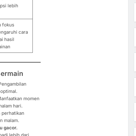
psi lebih
 fokus
ngaruhi cara
i hasil
ainan
Bermain
engambilan
optimal.
anfaatkan momen
alam hari.
perhatikan
an malam.
u gacor.
adi lebih dari