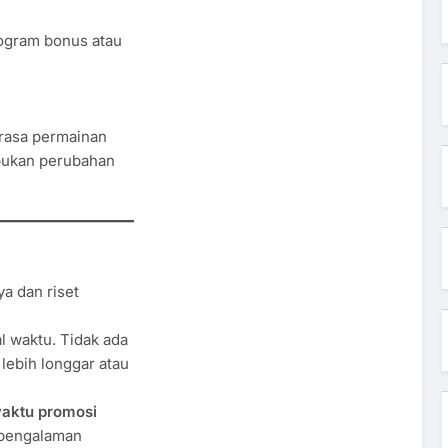
rogram bonus atau
erasa permainan
 bukan perubahan
a dan riset
 waktu. Tidak ada
lebih longgar atau
aktu promosi
 pengalaman