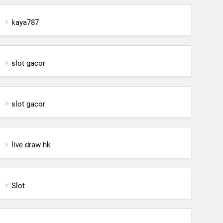
kaya787
slot gacor
slot gacor
live draw hk
Slot