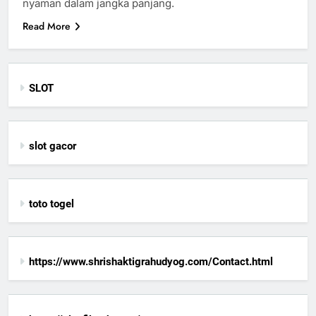
nyaman dalam jangka panjang.
Read More
SLOT
slot gacor
toto togel
https://www.shrishaktigrahudyog.com/Contact.html