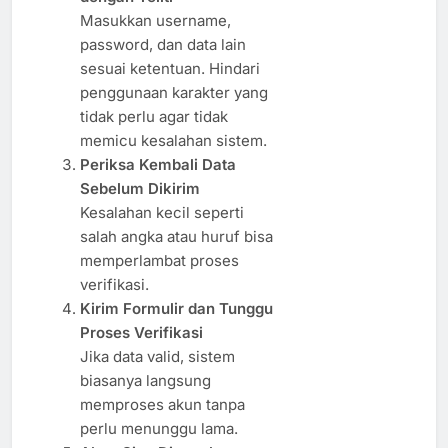
Masukkan username,
password, dan data lain
sesuai ketentuan. Hindari
penggunaan karakter yang
tidak perlu agar tidak
memicu kesalahan sistem.
Periksa Kembali Data
Sebelum Dikirim
Kesalahan kecil seperti
salah angka atau huruf bisa
memperlambat proses
verifikasi.
Kirim Formulir dan Tunggu
Proses Verifikasi
Jika data valid, sistem
biasanya langsung
memproses akun tanpa
perlu menunggu lama.