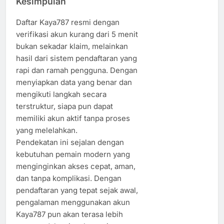
Kesimpulan
Daftar Kaya787 resmi dengan
verifikasi akun kurang dari 5 menit
bukan sekadar klaim, melainkan
hasil dari sistem pendaftaran yang
rapi dan ramah pengguna. Dengan
menyiapkan data yang benar dan
mengikuti langkah secara
terstruktur, siapa pun dapat
memiliki akun aktif tanpa proses
yang melelahkan.
Pendekatan ini sejalan dengan
kebutuhan pemain modern yang
menginginkan akses cepat, aman,
dan tanpa komplikasi. Dengan
pendaftaran yang tepat sejak awal,
pengalaman menggunakan akun
Kaya787 pun akan terasa lebih