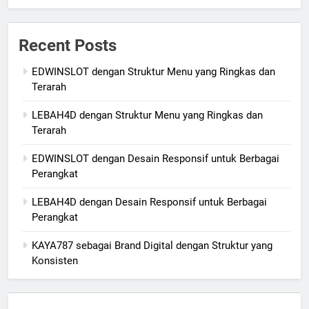
Recent Posts
EDWINSLOT dengan Struktur Menu yang Ringkas dan
Terarah
LEBAH4D dengan Struktur Menu yang Ringkas dan
Terarah
EDWINSLOT dengan Desain Responsif untuk Berbagai
Perangkat
LEBAH4D dengan Desain Responsif untuk Berbagai
Perangkat
KAYA787 sebagai Brand Digital dengan Struktur yang
Konsisten