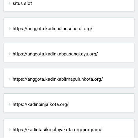
situs slot
https://anggota.kadinpulausebetul.org/
https://anggota.kadinkabpasangkayu.org/
https://anggota.kadinkablimapuluhkota.org/
https://kadinbinjaikota.org/
https://kadintasikmalayakota.org/program/