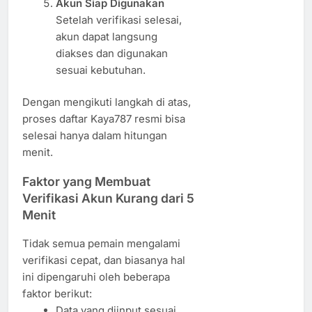
Akun Siap Digunakan
Setelah verifikasi selesai,
akun dapat langsung
diakses dan digunakan
sesuai kebutuhan.
Dengan mengikuti langkah di atas,
proses daftar Kaya787 resmi bisa
selesai hanya dalam hitungan
menit.
Faktor yang Membuat
Verifikasi Akun Kurang dari 5
Menit
Tidak semua pemain mengalami
verifikasi cepat, dan biasanya hal
ini dipengaruhi oleh beberapa
faktor berikut:
Data yang diinput sesuai