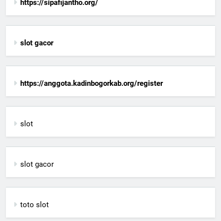
https://sipafijantho.org/
slot gacor
https://anggota.kadinbogorkab.org/register
slot
slot gacor
toto slot