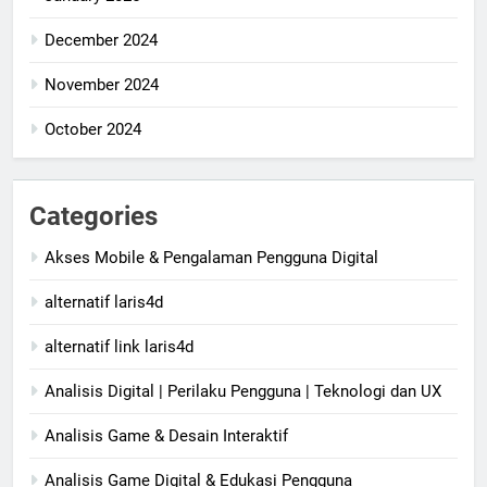
December 2024
November 2024
October 2024
Categories
Akses Mobile & Pengalaman Pengguna Digital
alternatif laris4d
alternatif link laris4d
Analisis Digital | Perilaku Pengguna | Teknologi dan UX
Analisis Game & Desain Interaktif
Analisis Game Digital & Edukasi Pengguna