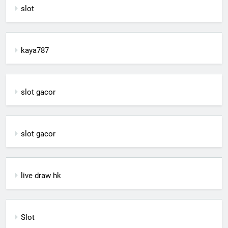
slot
kaya787
slot gacor
slot gacor
live draw hk
Slot