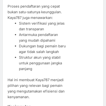
Proses pendaftaran yang cepat
bukan satu-satunya keunggulan.
Kaya787 juga menawarkan:
Sistem verifikasi yang jelas
dan transparan
Antarmuka pendaftaran
yang mudah dipahami
Dukungan bagi pemain baru
agar tidak salah langkah
Struktur akun yang stabil
untuk penggunaan jangka
panjang
Hal ini membuat Kaya787 menjadi
pilihan yang relevan bagi pemain
yang mengutamakan efisiensi dan
kenyamanan.