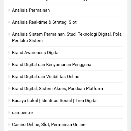
Analisis Permainan
Analisis Real-time & Strategi Slot
Analisis Sistem Permainan, Studi Teknologi Digital, Pola
Perilaku Sistem
Brand Awareness Digital
Brand Digital dan Kenyamanan Pengguna
Brand Digital dan Visibilitas Online
Brand Digital, Sistem Akses, Panduan Platform
Budaya Lokal | Identitas Sosial | Tren Digital
campestre
Casino Online, Slot, Permainan Online