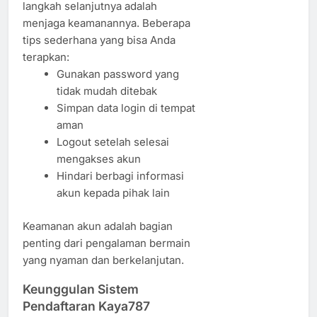
langkah selanjutnya adalah
menjaga keamanannya. Beberapa
tips sederhana yang bisa Anda
terapkan:
Gunakan password yang
tidak mudah ditebak
Simpan data login di tempat
aman
Logout setelah selesai
mengakses akun
Hindari berbagi informasi
akun kepada pihak lain
Keamanan akun adalah bagian
penting dari pengalaman bermain
yang nyaman dan berkelanjutan.
Keunggulan Sistem
Pendaftaran Kaya787