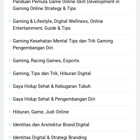
Panduan Pemula Game Online Skill Development in
Gaming Online Strategy & Tips
Gaming & Lifestyle, Digital Wellness, Online
Entertainment, Guide & Tips
Gaming Kesehatan Mental Tips dan Trik Gaming
Pengembangan Diri
Gaming, Racing Games, Esports
Gaming, Tips dan Trik, Hiburan Digital
Gaya Hidup Sehat & Kebugaran Tubuh
Gaya Hidup Sehat & Pengembangan Diri
Hiburan, Game, Judi Online
Identitas dan Arsitektur Brand Digital
Identitas Digital & Strategi Branding