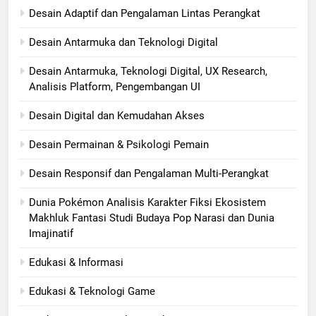
Desain Adaptif dan Pengalaman Lintas Perangkat
Desain Antarmuka dan Teknologi Digital
Desain Antarmuka, Teknologi Digital, UX Research,
Analisis Platform, Pengembangan UI
Desain Digital dan Kemudahan Akses
Desain Permainan & Psikologi Pemain
Desain Responsif dan Pengalaman Multi-Perangkat
Dunia Pokémon Analisis Karakter Fiksi Ekosistem
Makhluk Fantasi Studi Budaya Pop Narasi dan Dunia
Imajinatif
Edukasi & Informasi
Edukasi & Teknologi Game