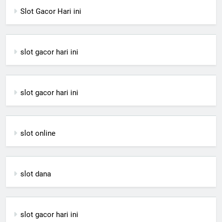
Slot Gacor Hari ini
slot gacor hari ini
slot gacor hari ini
slot online
slot dana
slot gacor hari ini