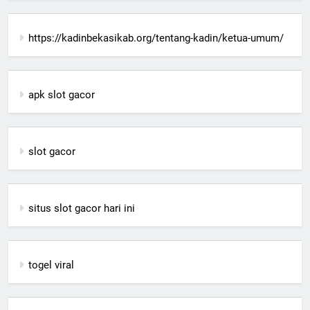
https://kadinbekasikab.org/tentang-kadin/ketua-umum/
apk slot gacor
slot gacor
situs slot gacor hari ini
togel viral