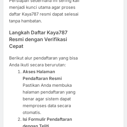
Persiapan sederhana ini sering kali
menjadi kunci utama agar proses
daftar Kaya787 resmi dapat selesai
tanpa hambatan.
Langkah Daftar Kaya787
Resmi dengan Verifikasi
Cepat
Berikut alur pendaftaran yang bisa
Anda ikuti secara berurutan:
Akses Halaman
Pendaftaran Resmi
Pastikan Anda membuka
halaman pendaftaran yang
benar agar sistem dapat
memproses data secara
otomatis.
Isi Formulir Pendaftaran
dengan Teliti