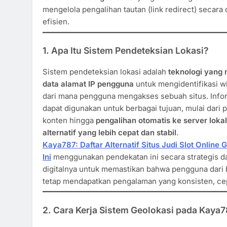
mengelola pengalihan tautan (link redirect) secara
efisien.
1. Apa Itu Sistem Pendeteksian Lokasi?
Sistem pendeteksian lokasi adalah
teknologi yang
data alamat IP pengguna
untuk mengidentifikasi w
dari mana pengguna mengakses sebuah situs. Inform
dapat digunakan untuk berbagai tujuan, mulai dari p
konten hingga
pengalihan otomatis ke server lokal
alternatif yang lebih cepat dan stabil
.
Kaya787: Daftar Alternatif Situs Judi Slot Online 
Ini
menggunakan pendekatan ini secara strategis da
digitalnya untuk memastikan bahwa pengguna dari 
tetap mendapatkan pengalaman yang konsisten, ce
2. Cara Kerja Sistem Geolokasi pada Kaya