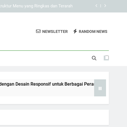
uktur Menu yang Ringkas dan Terarah
 Responsif untuk Berbagai Perangkat
 Responsif untuk Berbagai Perangkat
NEWSLETTER
RANDOM NEWS
uktur Menu yang Ringkas dan Terarah
engan Cita Rasa Autentik.
uktur Menu yang Ringkas dan Terarah
 Responsif untuk Berbagai Perangkat
 Responsif untuk Berbagai Perangkat
n Responsif untuk Berbagai Perangkat
LEBAH4D dengan
3 Weeks Ago