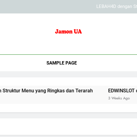
LEBAH4D dengan Str
EDWINSLOT dengan Desain
LEBAH4D dengan Desain
mon UA
EDWINSLOT dengan Str
mon Iberico Berkualitas Dari Jamonua. Produk Khas Spanyol D
LEBAH4D dengan Str
SAMPLE PAGE
EDWINSLOT dengan Desain
LEBAH4D dengan Desain
nu yang Ringkas dan Terarah
EDWINSLOT dengan Desai
3 Weeks Ago