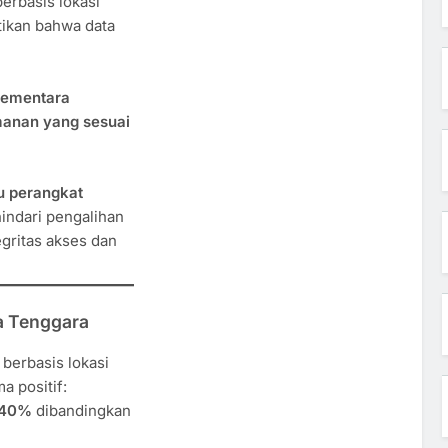
berbasis lokasi
ikan bahwa data
sementara
manan yang sesuai
u perangkat
indari pengalihan
egritas akses dan
a Tenggara
 berbasis lokasi
 positif:
 40%
dibandingkan