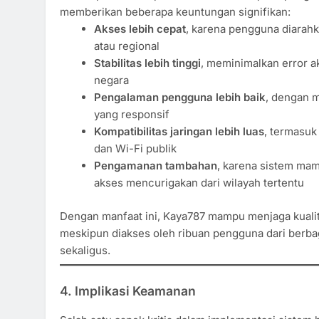
memberikan beberapa keuntungan signifikan:
Akses lebih cepat
, karena pengguna diarahk
atau regional
Stabilitas lebih tinggi
, meminimalkan error ak
negara
Pengalaman pengguna lebih baik
, dengan 
yang responsif
Kompatibilitas jaringan lebih luas
, termasuk 
dan Wi-Fi publik
Pengamanan tambahan
, karena sistem ma
akses mencurigakan dari wilayah tertentu
Dengan manfaat ini, Kaya787 mampu menjaga kuali
meskipun diakses oleh ribuan pengguna dari berba
sekaligus.
4. Implikasi Keamanan