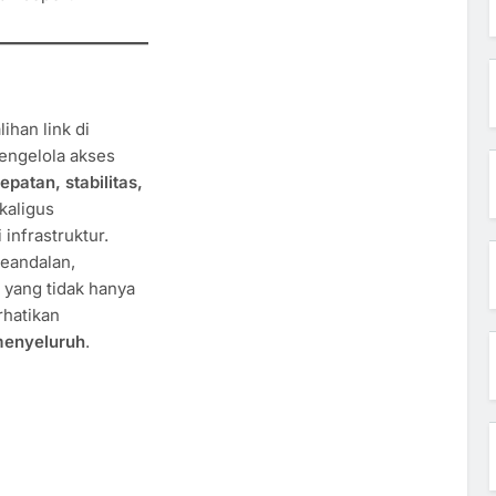
ihan link di
engelola akses
epatan, stabilitas,
kaligus
infrastruktur.
keandalan,
u yang tidak hanya
rhatikan
menyeluruh
.