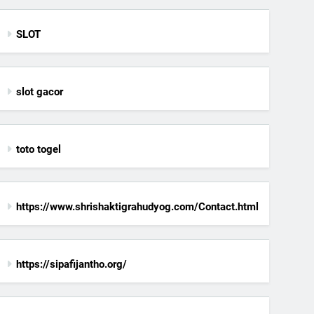
SLOT
slot gacor
toto togel
https://www.shrishaktigrahudyog.com/Contact.html
https://sipafijantho.org/