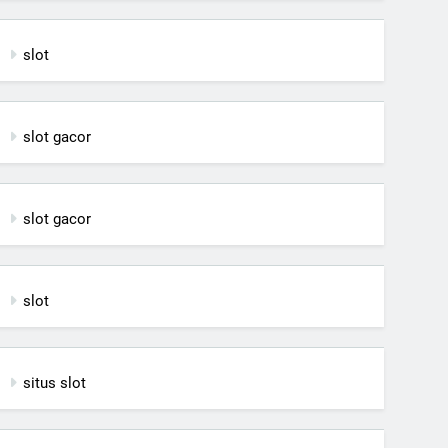
slot
slot gacor
slot gacor
slot
situs slot