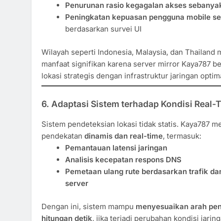
Penurunan rasio kegagalan akses sebany
Peningkatan kepuasan pengguna mobile s
berdasarkan survei UI
Wilayah seperti Indonesia, Malaysia, dan Thailand
manfaat signifikan karena server mirror Kaya787 be
lokasi strategis dengan infrastruktur jaringan optim
6. Adaptasi Sistem terhadap Kondisi Real-
Sistem pendeteksian lokasi tidak statis. Kaya787 
pendekatan
dinamis dan real-time
, termasuk:
Pemantauan latensi jaringan
Analisis kecepatan respons DNS
Pemetaan ulang rute berdasarkan trafik da
server
Dengan ini, sistem mampu
menyesuaikan arah pen
hitungan detik
, jika terjadi perubahan kondisi jarin