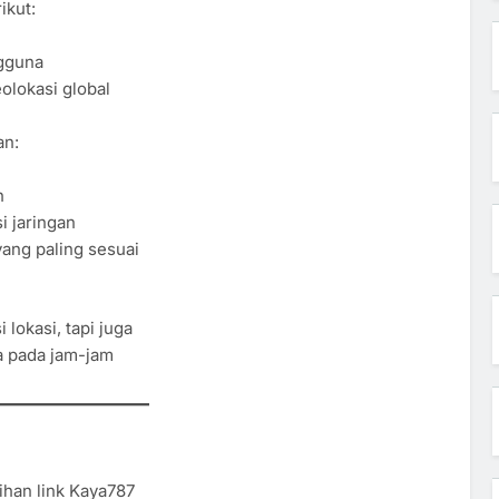
ikut:
gguna
olokasi global
an:
h
i jaringan
yang paling sesuai
lokasi, tapi juga
a pada jam-jam
ihan link Kaya787