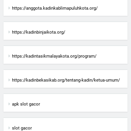
https://anggota.kadinkablimapuluhkota.org/
https://kadinbinjaikota.org/
https://kadintasikmalayakota.org/program/
https://kadinbekasikab.org/tentang-kadin/ketua-umum/
apk slot gacor
slot gacor