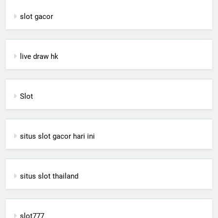
slot gacor
live draw hk
Slot
situs slot gacor hari ini
situs slot thailand
slot777