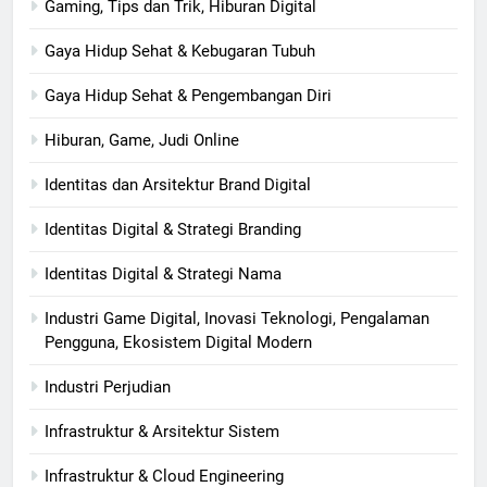
Gaming, Tips dan Trik, Hiburan Digital
Gaya Hidup Sehat & Kebugaran Tubuh
Gaya Hidup Sehat & Pengembangan Diri
Hiburan, Game, Judi Online
Identitas dan Arsitektur Brand Digital
Identitas Digital & Strategi Branding
Identitas Digital & Strategi Nama
Industri Game Digital, Inovasi Teknologi, Pengalaman
Pengguna, Ekosistem Digital Modern
Industri Perjudian
Infrastruktur & Arsitektur Sistem
Infrastruktur & Cloud Engineering