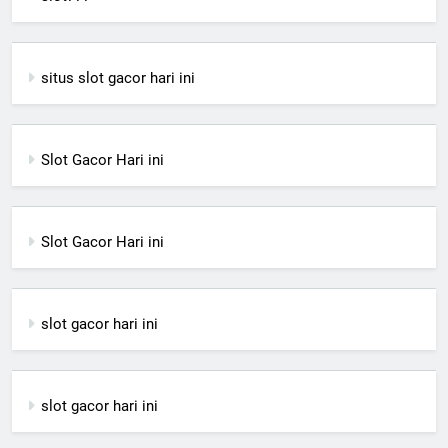
situs slot gacor hari ini
Slot Gacor Hari ini
Slot Gacor Hari ini
slot gacor hari ini
slot gacor hari ini