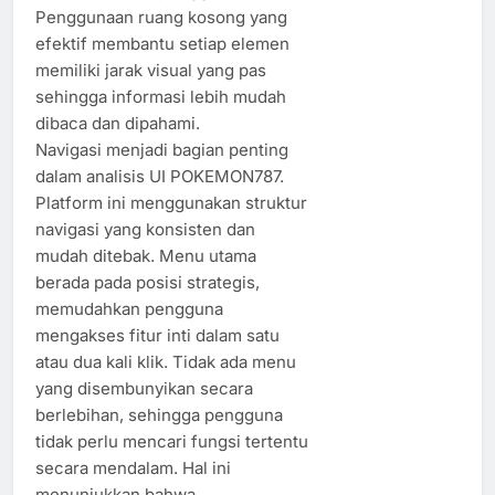
Penggunaan ruang kosong yang
efektif membantu setiap elemen
memiliki jarak visual yang pas
sehingga informasi lebih mudah
dibaca dan dipahami.
Navigasi menjadi bagian penting
dalam analisis UI POKEMON787.
Platform ini menggunakan struktur
navigasi yang konsisten dan
mudah ditebak. Menu utama
berada pada posisi strategis,
memudahkan pengguna
mengakses fitur inti dalam satu
atau dua kali klik. Tidak ada menu
yang disembunyikan secara
berlebihan, sehingga pengguna
tidak perlu mencari fungsi tertentu
secara mendalam. Hal ini
menunjukkan bahwa