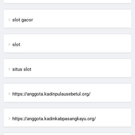
slot gacor
slot
situs slot
https://anggota.kadinpulausebetul.org/
https://anggota.kadinkabpasangkayu.org/