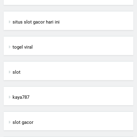
situs slot gacor hari ini
togel viral
slot
kaya787
slot gacor