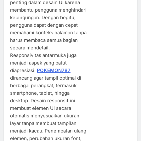
penting dalam desain UI karena
membantu pengguna menghindari
kebingungan. Dengan begitu,
pengguna dapat dengan cepat
memahami konteks halaman tanpa
harus membaca semua bagian
secara mendetail.
Responsivitas antarmuka juga
menjadi aspek yang patut
diapresiasi.
POKEMON787
dirancang agar tampil optimal di
berbagai perangkat, termasuk
smartphone, tablet, hingga
desktop. Desain responsif ini
membuat elemen UI secara
otomatis menyesuaikan ukuran
layar tanpa membuat tampilan
menjadi kacau. Penempatan ulang
elemen, perubahan ukuran font,