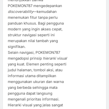
POKEMON787 mengedepankan
discoverability
—kemudahan
menemukan fitur tanpa perlu
panduan khusus. Bagi pengguna
modern yang ingin akses cepat,
struktur navigasi seperti ini
merupakan nilai tambah yang
signifikan.
Selain navigasi, POKEMON787
mengadopsi prinsip
hierarki visual
yang kuat. Elemen penting seperti
judul halaman, tombol aksi, atau
informasi utama ditampilkan
menggunakan ukuran dan warna
yang berbeda sehingga mata
pengguna dapat langsung
mengenali prioritas informasi.
Hierarki visual yang jelas sangat