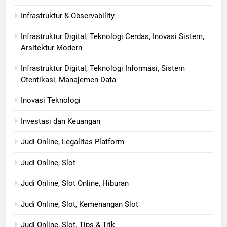
Infrastruktur & Observability
Infrastruktur Digital, Teknologi Cerdas, Inovasi Sistem,
Arsitektur Modern
Infrastruktur Digital, Teknologi Informasi, Sistem
Otentikasi, Manajemen Data
Inovasi Teknologi
Investasi dan Keuangan
Judi Online, Legalitas Platform
Judi Online, Slot
Judi Online, Slot Online, Hiburan
Judi Online, Slot, Kemenangan Slot
Judi Online, Slot, Tips & Trik