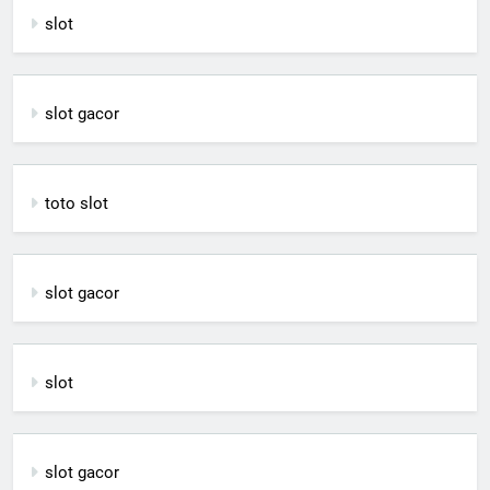
slot
slot gacor
toto slot
slot gacor
slot
slot gacor