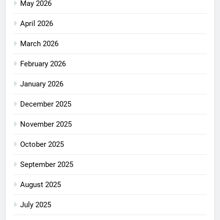
May 2026
April 2026
March 2026
February 2026
January 2026
December 2025
November 2025
October 2025
September 2025
August 2025
July 2025