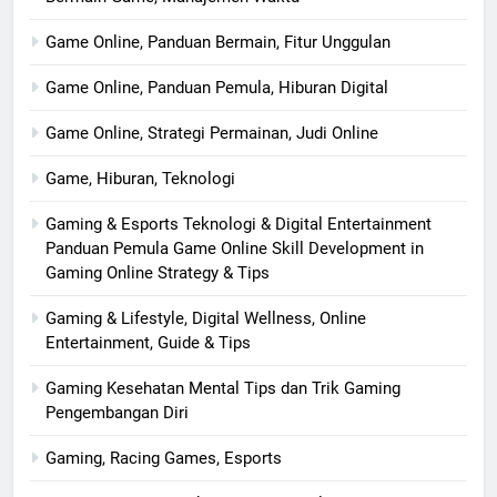
Game Online, Panduan Bermain, Fitur Unggulan
Game Online, Panduan Pemula, Hiburan Digital
Game Online, Strategi Permainan, Judi Online
Game, Hiburan, Teknologi
Gaming & Esports Teknologi & Digital Entertainment
Panduan Pemula Game Online Skill Development in
Gaming Online Strategy & Tips
Gaming & Lifestyle, Digital Wellness, Online
Entertainment, Guide & Tips
Gaming Kesehatan Mental Tips dan Trik Gaming
Pengembangan Diri
Gaming, Racing Games, Esports