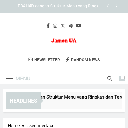
Skip
EDWINSLOT dengan Desain Responsif untuk
to
Berbagai Perangkat
content
LEBAH4D dengan Desain Responsif untuk
Berbagai Perangkat
EDWINSLOT dengan Struktur Menu yang Ringkas
dan Terarah
LEBAH4D dengan Struktur Menu yang Ringkas
dan Terarah
Jamon UA
Nikmati Jamon Iberico Berkualitas Dari
EDWINSLOT dengan Desain Responsif untuk
NEWSLETTER
RANDOM NEWS
Berbagai Perangkat
Jamonua. Produk Khas Spanyol Dengan
LEBAH4D dengan Desain Responsif untuk
Cita Rasa Autentik.
Berbagai Perangkat
MENU
DWINSLOT dengan Struktur Menu yang Ringkas dan Terarah
HEADLINES
Weeks Ago
Home
User Interface