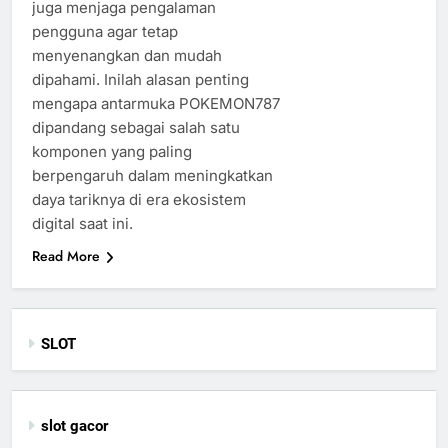
juga menjaga pengalaman
pengguna agar tetap
menyenangkan dan mudah
dipahami. Inilah alasan penting
mengapa antarmuka POKEMON787
dipandang sebagai salah satu
komponen yang paling
berpengaruh dalam meningkatkan
daya tariknya di era ekosistem
digital saat ini.
Read More
SLOT
slot gacor