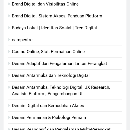
Brand Digital dan Visibilitas Online
Brand Digital, Sistem Akses, Panduan Platform
Budaya Lokal | Identitas Sosial | Tren Digital
campestre
Casino Online, Slot, Permainan Online
Desain Adaptif dan Pengalaman Lintas Perangkat
Desain Antarmuka dan Teknologi Digital
Desain Antarmuka, Teknologi Digital, UX Research,
Analisis Platform, Pengembangan UI
Desain Digital dan Kemudahan Akses
Desain Permainan & Psikologi Pemain
Desain Responsif dan Pengalaman Multi-Perangkat