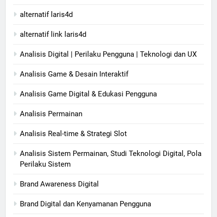
alternatif laris4d
alternatif link laris4d
Analisis Digital | Perilaku Pengguna | Teknologi dan UX
Analisis Game & Desain Interaktif
Analisis Game Digital & Edukasi Pengguna
Analisis Permainan
Analisis Real-time & Strategi Slot
Analisis Sistem Permainan, Studi Teknologi Digital, Pola
Perilaku Sistem
Brand Awareness Digital
Brand Digital dan Kenyamanan Pengguna