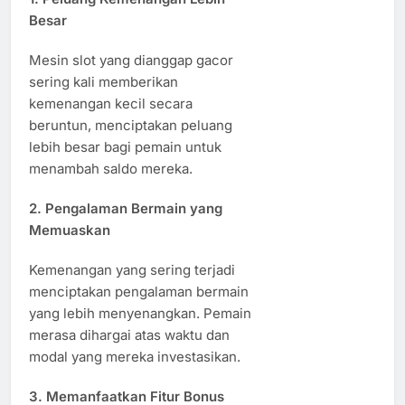
Besar
Mesin slot yang dianggap gacor
sering kali memberikan
kemenangan kecil secara
beruntun, menciptakan peluang
lebih besar bagi pemain untuk
menambah saldo mereka.
2.
Pengalaman Bermain yang
Memuaskan
Kemenangan yang sering terjadi
menciptakan pengalaman bermain
yang lebih menyenangkan. Pemain
merasa dihargai atas waktu dan
modal yang mereka investasikan.
3.
Memanfaatkan Fitur Bonus