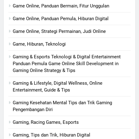
Game Online, Panduan Bermain, Fitur Unggulan
Game Online, Panduan Pemula, Hiburan Digital
Game Online, Strategi Permainan, Judi Online
Game, Hiburan, Teknologi
Gaming & Esports Teknologi & Digital Entertainment
Panduan Pemula Game Online Skill Development in
Gaming Online Strategy & Tips
Gaming & Lifestyle, Digital Wellness, Online
Entertainment, Guide & Tips
Gaming Kesehatan Mental Tips dan Trik Gaming
Pengembangan Diri
Gaming, Racing Games, Esports
Gaming, Tips dan Trik, Hiburan Digital