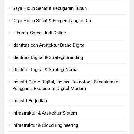
Gaya Hidup Sehat & Kebugaran Tubuh
Gaya Hidup Sehat & Pengembangan Diri
Hiburan, Game, Judi Online
Identitas dan Arsitektur Brand Digital
Identitas Digital & Strategi Branding
Identitas Digital & Strategi Nama
Industri Game Digital, Inovasi Teknologi, Pengalaman
Pengguna, Ekosistem Digital Modern
Industri Perjudian
Infrastruktur & Arsitektur Sistem
Infrastruktur & Cloud Engineering