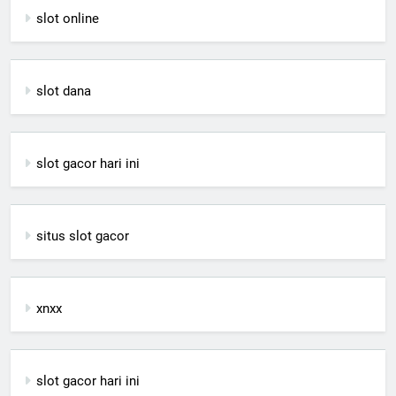
slot online
slot dana
slot gacor hari ini
situs slot gacor
xnxx
slot gacor hari ini