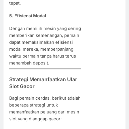
tepat.
5.
Efisiensi Modal
Dengan memilih mesin yang sering
memberikan kemenangan, pemain
dapat memaksimalkan efisiensi
modal mereka, memperpanjang
waktu bermain tanpa harus terus
menambah deposit.
Strategi Memanfaatkan Ular
Slot Gacor
Bagi pemain cerdas, berikut adalah
beberapa strategi untuk
memanfaatkan peluang dari mesin
slot yang dianggap gacor: