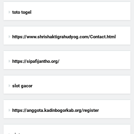
toto togel
https://www.shrishaktigrahudyog.com/Contact.html
https://sipafijantho.org/
slot gacor
https://anggota.kadinbogorkab.org/register