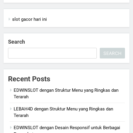
slot gacor hari ini
Search
SEARCH
Recent Posts
EDWINSLOT dengan Struktur Menu yang Ringkas dan
Terarah
LEBAH4D dengan Struktur Menu yang Ringkas dan
Terarah
EDWINSLOT dengan Desain Responsif untuk Berbagai