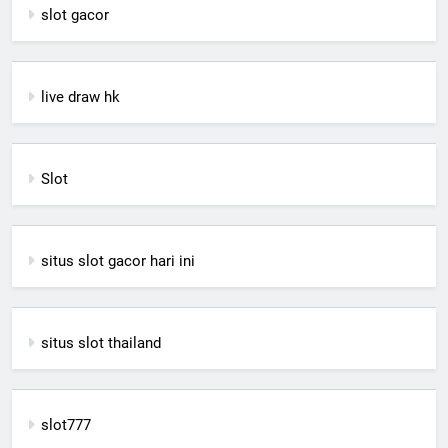
slot gacor
live draw hk
Slot
situs slot gacor hari ini
situs slot thailand
slot777