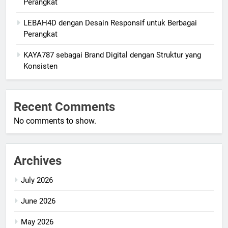
Perangkat
LEBAH4D dengan Desain Responsif untuk Berbagai
Perangkat
KAYA787 sebagai Brand Digital dengan Struktur yang
Konsisten
Recent Comments
No comments to show.
Archives
July 2026
June 2026
May 2026