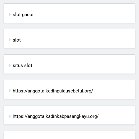
slot gacor
slot
situs slot
https://anggota.kadinpulausebetul.org/
https://anggota.kadinkabpasangkayu.org/