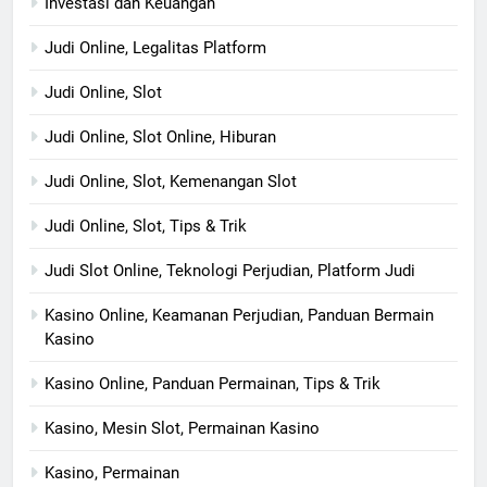
Investasi dan Keuangan
Judi Online, Legalitas Platform
Judi Online, Slot
Judi Online, Slot Online, Hiburan
Judi Online, Slot, Kemenangan Slot
Judi Online, Slot, Tips & Trik
Judi Slot Online, Teknologi Perjudian, Platform Judi
Kasino Online, Keamanan Perjudian, Panduan Bermain
Kasino
Kasino Online, Panduan Permainan, Tips & Trik
Kasino, Mesin Slot, Permainan Kasino
Kasino, Permainan