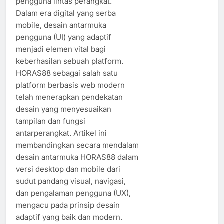
pengguna lintas perangkat.
Dalam era digital yang serba
mobile, desain antarmuka
pengguna (UI) yang adaptif
menjadi elemen vital bagi
keberhasilan sebuah platform.
HORAS88 sebagai salah satu
platform berbasis web modern
telah menerapkan pendekatan
desain yang menyesuaikan
tampilan dan fungsi
antarperangkat. Artikel ini
membandingkan secara mendalam
desain antarmuka HORAS88 dalam
versi desktop dan mobile dari
sudut pandang visual, navigasi,
dan pengalaman pengguna (UX),
mengacu pada prinsip desain
adaptif yang baik dan modern.