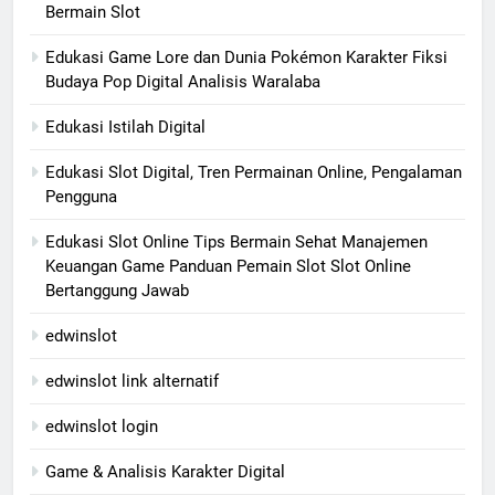
Bermain Slot
Edukasi Game Lore dan Dunia Pokémon Karakter Fiksi
Budaya Pop Digital Analisis Waralaba
Edukasi Istilah Digital
Edukasi Slot Digital, Tren Permainan Online, Pengalaman
Pengguna
Edukasi Slot Online Tips Bermain Sehat Manajemen
Keuangan Game Panduan Pemain Slot Slot Online
Bertanggung Jawab
edwinslot
edwinslot link alternatif
edwinslot login
Game & Analisis Karakter Digital