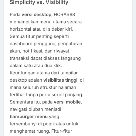
Simplicity vs. Visibility
Pada
versi desktop
, HORAS88
menampilkan menu utama secara
horizontal atau di sidebar kiri.
Semua fitur penting seperti
dashboard pengguna, pengaturan
akun, notifikasi, dan riwayat
transaksi dapat diakses langsung
dalam satu atau dua klik.
Keuntungan utama dari tampilan
desktop adalah
visibilitas tinggi
, di
mana seluruh struktur halaman
terlihat tanpa perlu scroll panjang.
Sementara itu, pada
versi mobile
,
navigasi diubah menjadi
hamburger menu
yang
tersembunyi di pojok atas untuk
menghemat ruang. Fitur-fitur