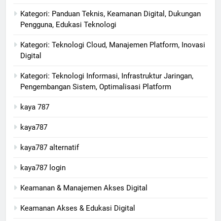
Kategori: Panduan Teknis, Keamanan Digital, Dukungan
Pengguna, Edukasi Teknologi
Kategori: Teknologi Cloud, Manajemen Platform, Inovasi
Digital
Kategori: Teknologi Informasi, Infrastruktur Jaringan,
Pengembangan Sistem, Optimalisasi Platform
kaya 787
kaya787
kaya787 alternatif
kaya787 login
Keamanan & Manajemen Akses Digital
Keamanan Akses & Edukasi Digital