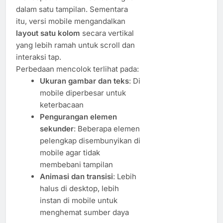
dalam satu tampilan. Sementara
itu, versi mobile mengandalkan
layout satu kolom
secara vertikal
yang lebih ramah untuk scroll dan
interaksi tap.
Perbedaan mencolok terlihat pada:
Ukuran gambar dan teks
: Di
mobile diperbesar untuk
keterbacaan
Pengurangan elemen
sekunder
: Beberapa elemen
pelengkap disembunyikan di
mobile agar tidak
membebani tampilan
Animasi dan transisi
: Lebih
halus di desktop, lebih
instan di mobile untuk
menghemat sumber daya