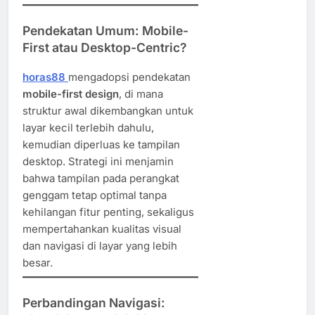
Pendekatan Umum: Mobile-
First atau Desktop-Centric?
horas88
mengadopsi pendekatan
mobile-first design
, di mana
struktur awal dikembangkan untuk
layar kecil terlebih dahulu,
kemudian diperluas ke tampilan
desktop. Strategi ini menjamin
bahwa tampilan pada perangkat
genggam tetap optimal tanpa
kehilangan fitur penting, sekaligus
mempertahankan kualitas visual
dan navigasi di layar yang lebih
besar.
Perbandingan Navigasi: