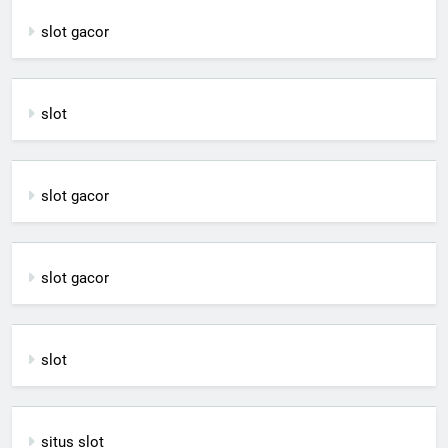
slot gacor
slot
slot gacor
slot gacor
slot
situs slot