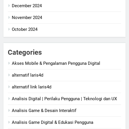
December 2024
November 2024
October 2024
Categories
Akses Mobile & Pengalaman Pengguna Digital
alternatif laris4d
alternatif link laris4d
Analisis Digital | Perilaku Pengguna | Teknologi dan UX
Analisis Game & Desain Interaktif
Analisis Game Digital & Edukasi Pengguna