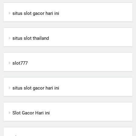
situs slot gacor hari ini
situs slot thailand
slot777
situs slot gacor hari ini
Slot Gacor Hari ini