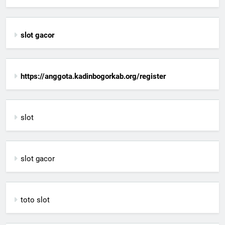
slot gacor
https://anggota.kadinbogorkab.org/register
slot
slot gacor
toto slot