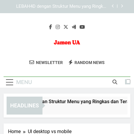
Skip
EDWINSLOT dengan Desain Responsif untuk
to
Berbagai Perangkat
content
LEBAH4D dengan Desain Responsif untuk
Berbagai Perangkat
EDWINSLOT dengan Struktur Menu yang Ringkas
dan Terarah
LEBAH4D dengan Struktur Menu yang Ringkas
dan Terarah
Jamon UA
Nikmati Jamon Iberico Berkualitas Dari
EDWINSLOT dengan Desain Responsif untuk
NEWSLETTER
RANDOM NEWS
Berbagai Perangkat
Jamonua. Produk Khas Spanyol Dengan
LEBAH4D dengan Desain Responsif untuk
Cita Rasa Autentik.
Berbagai Perangkat
MENU
DWINSLOT dengan Struktur Menu yang Ringkas dan Terarah
HEADLINES
Week Ago
Home
UI desktop vs mobile