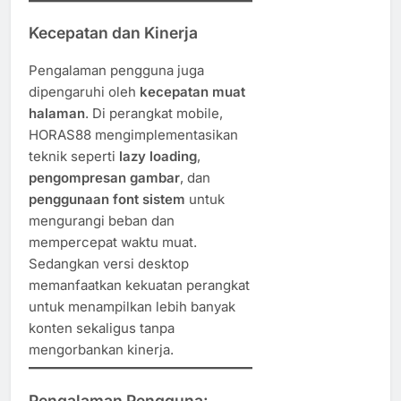
Kecepatan dan Kinerja
Pengalaman pengguna juga
dipengaruhi oleh
kecepatan muat
halaman
. Di perangkat mobile,
HORAS88 mengimplementasikan
teknik seperti
lazy loading
,
pengompresan gambar
, dan
penggunaan font sistem
untuk
mengurangi beban dan
mempercepat waktu muat.
Sedangkan versi desktop
memanfaatkan kekuatan perangkat
untuk menampilkan lebih banyak
konten sekaligus tanpa
mengorbankan kinerja.
Pengalaman Pengguna: