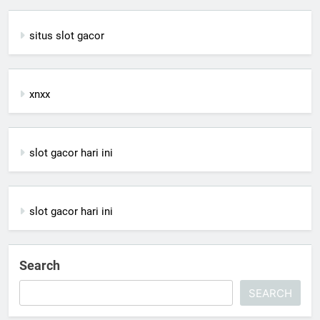
situs slot gacor
xnxx
slot gacor hari ini
slot gacor hari ini
Search
SEARCH