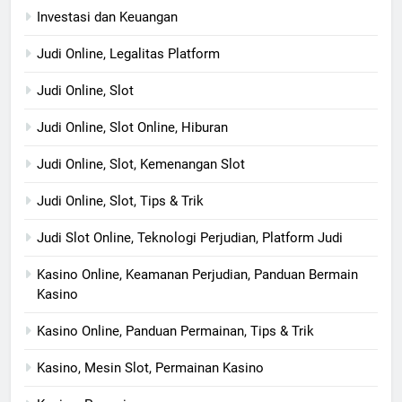
Investasi dan Keuangan
Judi Online, Legalitas Platform
Judi Online, Slot
Judi Online, Slot Online, Hiburan
Judi Online, Slot, Kemenangan Slot
Judi Online, Slot, Tips & Trik
Judi Slot Online, Teknologi Perjudian, Platform Judi
Kasino Online, Keamanan Perjudian, Panduan Bermain
Kasino
Kasino Online, Panduan Permainan, Tips & Trik
Kasino, Mesin Slot, Permainan Kasino