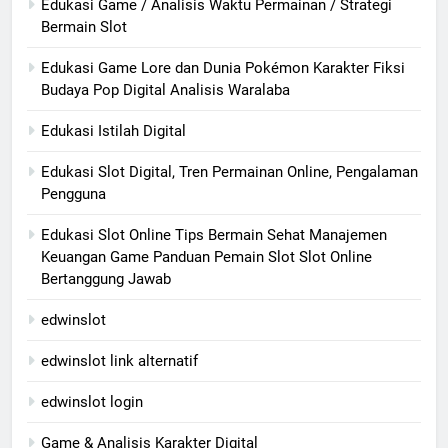
Edukasi Game / Analisis Waktu Permainan / Strategi
Bermain Slot
Edukasi Game Lore dan Dunia Pokémon Karakter Fiksi
Budaya Pop Digital Analisis Waralaba
Edukasi Istilah Digital
Edukasi Slot Digital, Tren Permainan Online, Pengalaman
Pengguna
Edukasi Slot Online Tips Bermain Sehat Manajemen
Keuangan Game Panduan Pemain Slot Slot Online
Bertanggung Jawab
edwinslot
edwinslot link alternatif
edwinslot login
Game & Analisis Karakter Digital