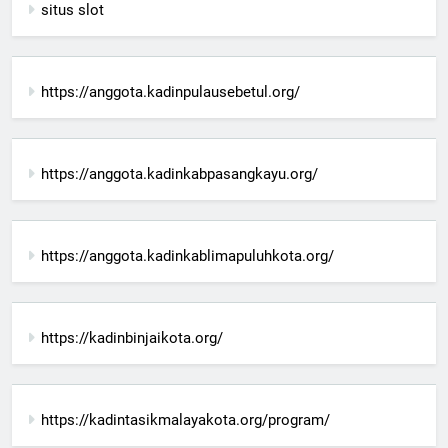
situs slot
https://anggota.kadinpulausebetul.org/
https://anggota.kadinkabpasangkayu.org/
https://anggota.kadinkablimapuluhkota.org/
https://kadinbinjaikota.org/
https://kadintasikmalayakota.org/program/