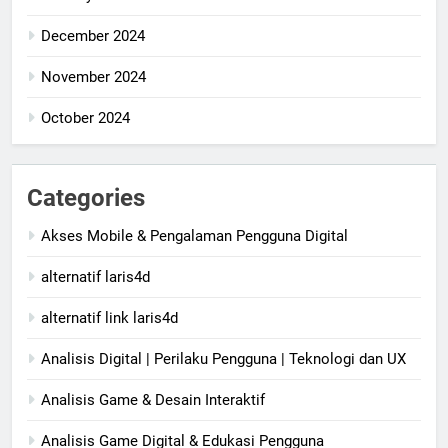
December 2024
November 2024
October 2024
Categories
Akses Mobile & Pengalaman Pengguna Digital
alternatif laris4d
alternatif link laris4d
Analisis Digital | Perilaku Pengguna | Teknologi dan UX
Analisis Game & Desain Interaktif
Analisis Game Digital & Edukasi Pengguna