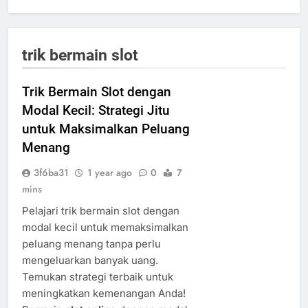
trik bermain slot
Trik Bermain Slot dengan
Modal Kecil: Strategi Jitu
untuk Maksimalkan Peluang
Menang
3f6ba31
1 year ago
0
7
mins
Pelajari trik bermain slot dengan
modal kecil untuk memaksimalkan
peluang menang tanpa perlu
mengeluarkan banyak uang.
Temukan strategi terbaik untuk
meningkatkan kemenangan Anda!