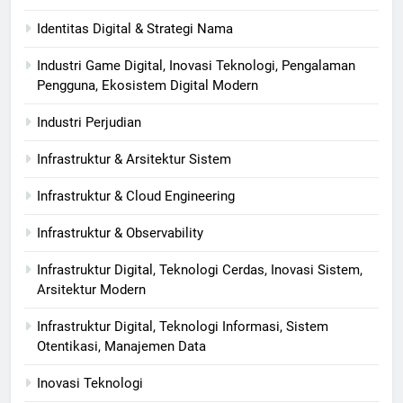
Identitas Digital & Strategi Nama
Industri Game Digital, Inovasi Teknologi, Pengalaman
Pengguna, Ekosistem Digital Modern
Industri Perjudian
Infrastruktur & Arsitektur Sistem
Infrastruktur & Cloud Engineering
Infrastruktur & Observability
Infrastruktur Digital, Teknologi Cerdas, Inovasi Sistem,
Arsitektur Modern
Infrastruktur Digital, Teknologi Informasi, Sistem
Otentikasi, Manajemen Data
Inovasi Teknologi