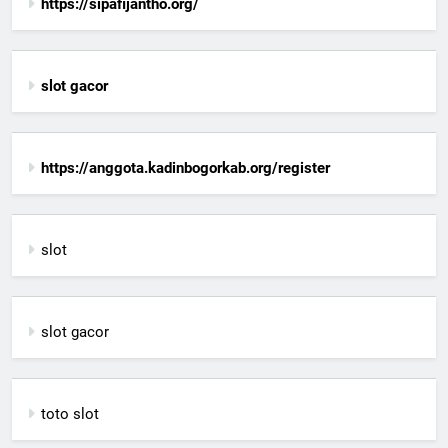
https://sipafijantho.org/
slot gacor
https://anggota.kadinbogorkab.org/register
slot
slot gacor
toto slot