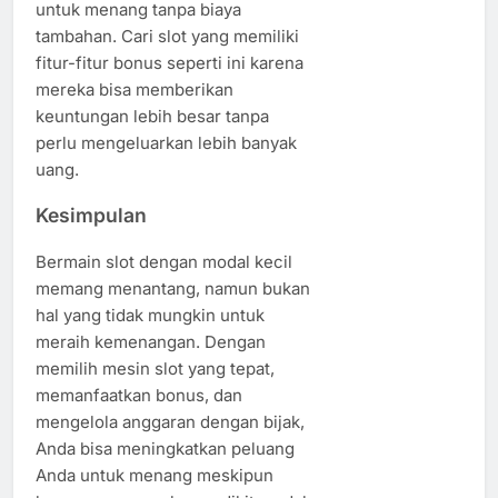
untuk menang tanpa biaya
tambahan. Cari slot yang memiliki
fitur-fitur bonus seperti ini karena
mereka bisa memberikan
keuntungan lebih besar tanpa
perlu mengeluarkan lebih banyak
uang.
Kesimpulan
Bermain slot dengan modal kecil
memang menantang, namun bukan
hal yang tidak mungkin untuk
meraih kemenangan. Dengan
memilih mesin slot yang tepat,
memanfaatkan bonus, dan
mengelola anggaran dengan bijak,
Anda bisa meningkatkan peluang
Anda untuk menang meskipun