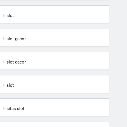
slot
slot gacor
slot gacor
slot
situs slot