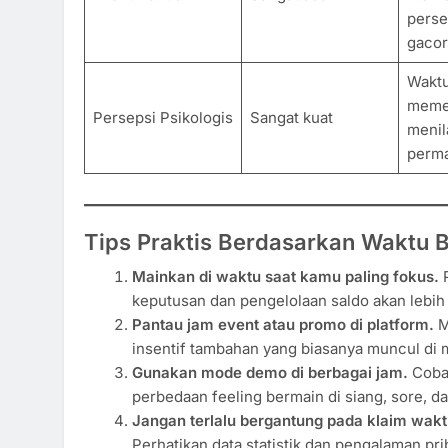
perse
gacor
Waktu
meme
Persepsi Psikologis
Sangat kuat
menila
perm
Tips Praktis Berdasarkan Waktu 
Mainkan di waktu saat kamu paling fokus.
P
keputusan dan pengelolaan saldo akan lebih 
Pantau jam event atau promo di platform.
M
insentif tambahan yang biasanya muncul di m
Gunakan mode demo di berbagai jam.
Coba 
perbedaan feeling bermain di siang, sore, d
Jangan terlalu bergantung pada klaim wakt
Perhatikan data statistik dan pengalaman prib