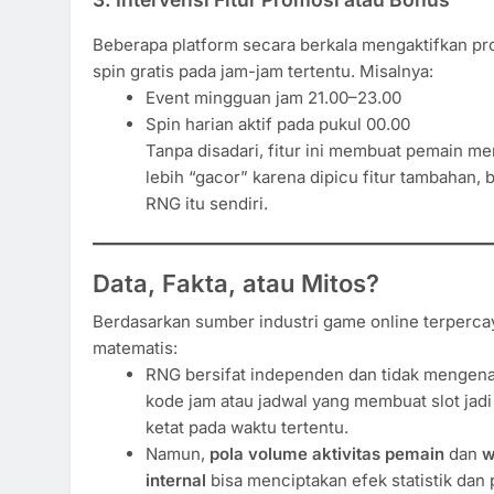
Beberapa platform secara berkala mengaktifkan p
spin gratis pada jam-jam tertentu. Misalnya:
Event mingguan jam 21.00–23.00
Spin harian aktif pada pukul 00.00
Tanpa disadari, fitur ini membuat pemain m
lebih “gacor” karena dipicu fitur tambahan,
RNG itu sendiri.
Data, Fakta, atau Mitos?
Berdasarkan sumber industri game online terpercay
matematis:
RNG bersifat independen dan tidak mengenal
kode jam atau jadwal yang membuat slot jadi 
ketat pada waktu tertentu.
Namun,
pola volume aktivitas pemain
dan
w
internal
bisa menciptakan efek statistik dan