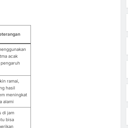
eterangan
menggunakan
itma acak
 pengaruh
u
in ramai,
ng hasil
em meningkat
a alami
 di jam
ntu bisa
erikan