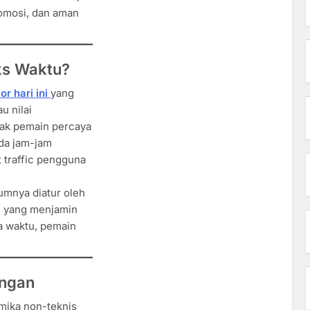
romosi, dan aman
ks Waktu?
or hari ini
yang
u nilai
yak pemain percaya
ada jam-jam
t traffic pengguna
umnya diatur oleh
 yang menjamin
da waktu, pemain
angan
mika non-teknis