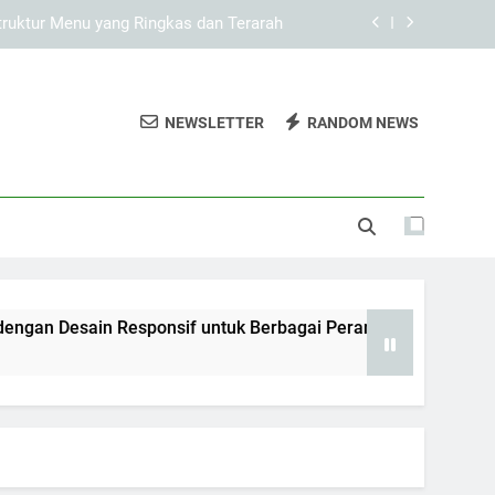
uktur Menu yang Ringkas dan Terarah
 Responsif untuk Berbagai Perangkat
 Responsif untuk Berbagai Perangkat
NEWSLETTER
RANDOM NEWS
uktur Menu yang Ringkas dan Terarah
engan Cita Rasa Autentik.
uktur Menu yang Ringkas dan Terarah
 Responsif untuk Berbagai Perangkat
 Responsif untuk Berbagai Perangkat
n Responsif untuk Berbagai Perangkat
LEBAH4D dengan
3 Weeks Ago