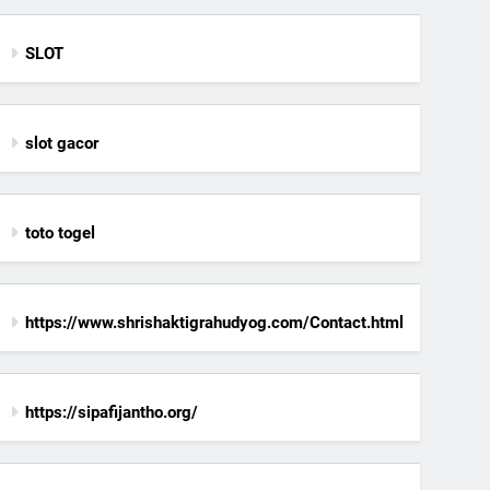
SLOT
slot gacor
toto togel
https://www.shrishaktigrahudyog.com/Contact.html
https://sipafijantho.org/