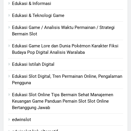
Edukasi & Informasi
Edukasi & Teknologi Game
Edukasi Game / Analisis Waktu Permainan / Strategi
Bermain Slot
Edukasi Game Lore dan Dunia Pokémon Karakter Fiksi
Budaya Pop Digital Analisis Waralaba
Edukasi Istilah Digital
Edukasi Slot Digital, Tren Permainan Online, Pengalaman
Pengguna
Edukasi Slot Online Tips Bermain Sehat Manajemen
Keuangan Game Panduan Pemain Slot Slot Online
Bertanggung Jawab
edwinslot