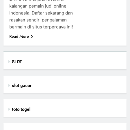
kalangan pemain judi online
Indonesia. Daftar sekarang dan
rasakan sendiri pengalaman
bermain di situs terpercaya ini!
Read More
SLOT
slot gacor
toto togel