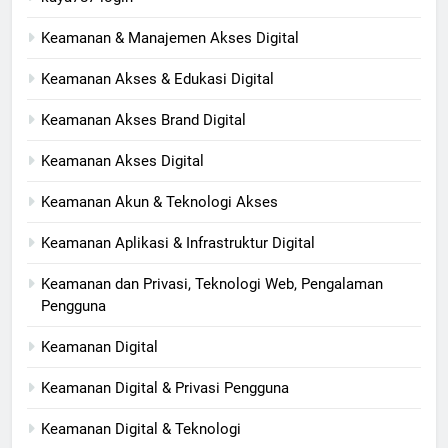
Keamanan & Manajemen Akses Digital
Keamanan Akses & Edukasi Digital
Keamanan Akses Brand Digital
Keamanan Akses Digital
Keamanan Akun & Teknologi Akses
Keamanan Aplikasi & Infrastruktur Digital
Keamanan dan Privasi, Teknologi Web, Pengalaman
Pengguna
Keamanan Digital
Keamanan Digital & Privasi Pengguna
Keamanan Digital & Teknologi