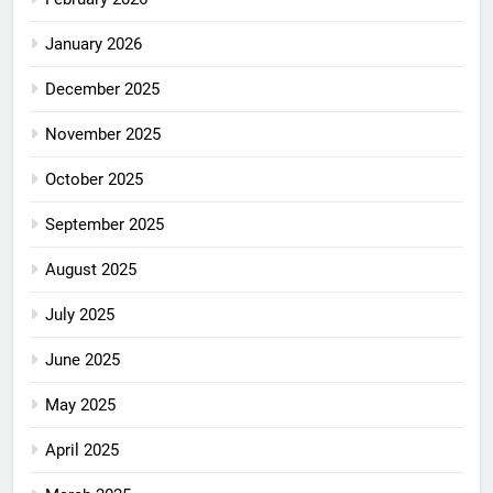
January 2026
December 2025
November 2025
October 2025
September 2025
August 2025
July 2025
June 2025
May 2025
April 2025