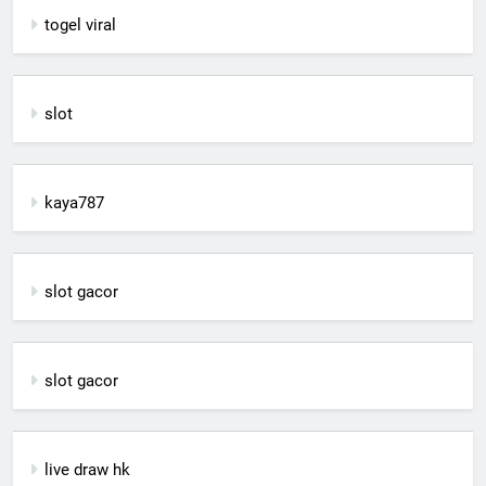
togel viral
slot
kaya787
slot gacor
slot gacor
live draw hk