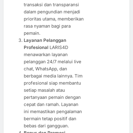
transaksi dan transparansi
dalam pengundian menjadi
prioritas utama, memberikan
rasa nyaman bagi para
pemain.
Layanan Pelanggan
Profesional
LARIS4D
menawarkan layanan
pelanggan 24/7 melalui live
chat, WhatsApp, dan
berbagai media lainnya. Tim
profesional siap membantu
setiap masalah atau
pertanyaan pemain dengan
cepat dan ramah. Layanan
ini memastikan pengalaman
bermain tetap positif dan
bebas dari gangguan.
Bonus dan Promosi