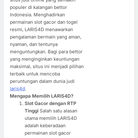
populer di kalangan bettor
Indonesia. Menghadirkan
permainan slot gacor dan togel
resmi, LARIS4D menawarkan
pengalaman bermain yang aman,
nyaman, dan tentunya
menguntungkan. Bagi para bettor
yang menginginkan keuntungan
maksimal, situs ini menjadi pilihan
terbaik untuk mencoba
peruntungan dalam dunia judi
laris4d
.
Mengapa Memilih LARIS4D?
Slot Gacor dengan RTP
Tinggi
Salah satu alasan
utama memilih LARIS4D
adalah keberadaan
permainan slot gacor