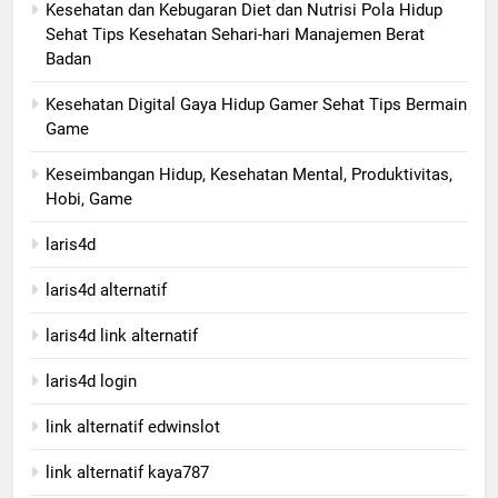
Kesehatan dan Kebugaran Diet dan Nutrisi Pola Hidup
Sehat Tips Kesehatan Sehari-hari Manajemen Berat
Badan
Kesehatan Digital Gaya Hidup Gamer Sehat Tips Bermain
Game
Keseimbangan Hidup, Kesehatan Mental, Produktivitas,
Hobi, Game
laris4d
laris4d alternatif
laris4d link alternatif
laris4d login
link alternatif edwinslot
link alternatif kaya787