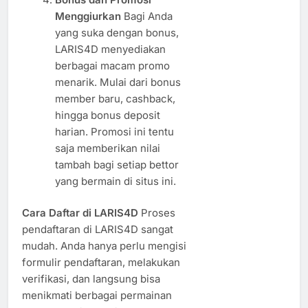
Menggiurkan
Bagi Anda
yang suka dengan bonus,
LARIS4D menyediakan
berbagai macam promo
menarik. Mulai dari bonus
member baru, cashback,
hingga bonus deposit
harian. Promosi ini tentu
saja memberikan nilai
tambah bagi setiap bettor
yang bermain di situs ini.
Cara Daftar di LARIS4D
Proses
pendaftaran di LARIS4D sangat
mudah. Anda hanya perlu mengisi
formulir pendaftaran, melakukan
verifikasi, dan langsung bisa
menikmati berbagai permainan