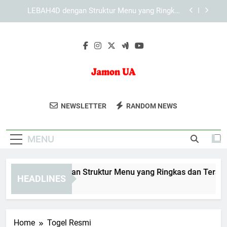
Skip
EDWINSLOT dengan Desain Responsif untuk
to
Berbagai Perangkat
content
LEBAH4D dengan Desain Responsif untuk
Berbagai Perangkat
EDWINSLOT dengan Struktur Menu yang Ringkas
dan Terarah
LEBAH4D dengan Struktur Menu yang Ringkas
dan Terarah
Jamon UA
Nikmati Jamon Iberico Berkualitas Dari
EDWINSLOT dengan Desain Responsif untuk
NEWSLETTER
RANDOM NEWS
Berbagai Perangkat
Jamonua. Produk Khas Spanyol Dengan
LEBAH4D dengan Desain Responsif untuk
Cita Rasa Autentik.
Berbagai Perangkat
MENU
DWINSLOT dengan Struktur Menu yang Ringkas dan Terarah
HEADLINES
Weeks Ago
Home
Togel Resmi