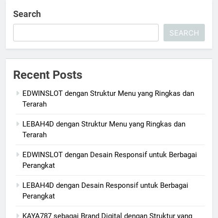
Search
SEARCH
Recent Posts
EDWINSLOT dengan Struktur Menu yang Ringkas dan
Terarah
LEBAH4D dengan Struktur Menu yang Ringkas dan
Terarah
EDWINSLOT dengan Desain Responsif untuk Berbagai
Perangkat
LEBAH4D dengan Desain Responsif untuk Berbagai
Perangkat
KAYA787 sebagai Brand Digital dengan Struktur yang