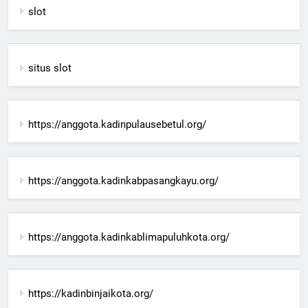
slot
situs slot
https://anggota.kadinpulausebetul.org/
https://anggota.kadinkabpasangkayu.org/
https://anggota.kadinkablimapuluhkota.org/
https://kadinbinjaikota.org/