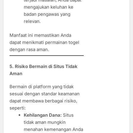
mengajukan keluhan ke
badan pengawas yang
relevan.
Manfaat ini memastikan Anda
dapat menikmati permainan togel
dengan rasa aman.
5. Risiko Bermain di Situs Tidak
Aman
Bermain di platform yang tidak
sesuai dengan standar keamanan
dapat membawa berbagai risiko,
seperti:
Kehilangan Dana:
Situs
tidak aman mungkin
menahan kemenangan Anda