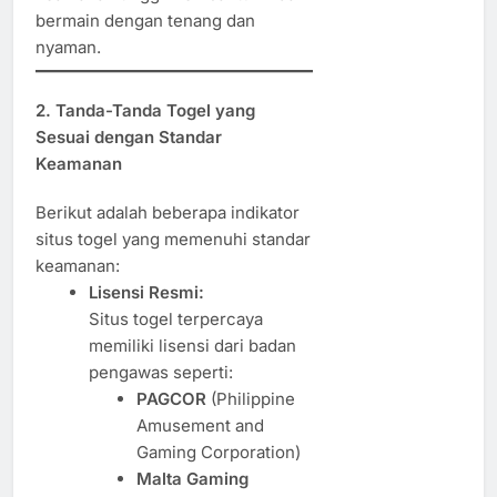
bermain dengan tenang dan
nyaman.
2. Tanda-Tanda Togel yang
Sesuai dengan Standar
Keamanan
Berikut adalah beberapa indikator
situs togel yang memenuhi standar
keamanan:
Lisensi Resmi:
Situs togel terpercaya
memiliki lisensi dari badan
pengawas seperti:
PAGCOR
(Philippine
Amusement and
Gaming Corporation)
Malta Gaming