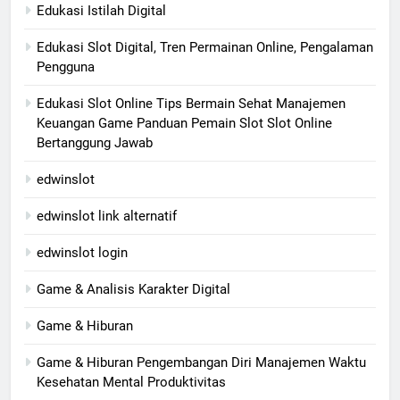
Edukasi Istilah Digital
Edukasi Slot Digital, Tren Permainan Online, Pengalaman
Pengguna
Edukasi Slot Online Tips Bermain Sehat Manajemen
Keuangan Game Panduan Pemain Slot Slot Online
Bertanggung Jawab
edwinslot
edwinslot link alternatif
edwinslot login
Game & Analisis Karakter Digital
Game & Hiburan
Game & Hiburan Pengembangan Diri Manajemen Waktu
Kesehatan Mental Produktivitas