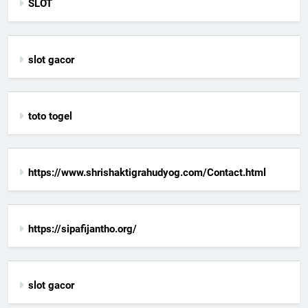
SLOT
slot gacor
toto togel
https://www.shrishaktigrahudyog.com/Contact.html
https://sipafijantho.org/
slot gacor