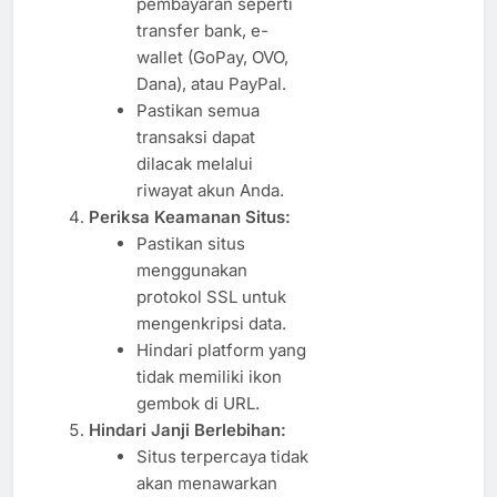
pembayaran seperti
transfer bank, e-
wallet (GoPay, OVO,
Dana), atau PayPal.
Pastikan semua
transaksi dapat
dilacak melalui
riwayat akun Anda.
Periksa Keamanan Situs:
Pastikan situs
menggunakan
protokol SSL untuk
mengenkripsi data.
Hindari platform yang
tidak memiliki ikon
gembok di URL.
Hindari Janji Berlebihan:
Situs terpercaya tidak
akan menawarkan