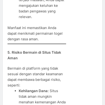
mengajukan keluhan ke
badan pengawas yang
relevan.
Manfaat ini memastikan Anda
dapat menikmati permainan togel
dengan rasa aman.
5. Risiko Bermain di Situs Tidak
Aman
Bermain di platform yang tidak
sesuai dengan standar keamanan
dapat membawa berbagai risiko,
seperti:
Kehilangan Dana:
Situs
tidak aman mungkin
menahan kemenangan Anda