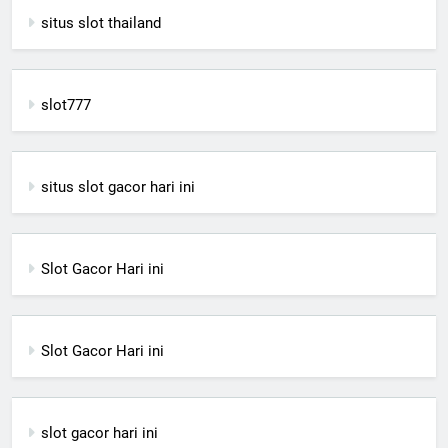
situs slot thailand
slot777
situs slot gacor hari ini
Slot Gacor Hari ini
Slot Gacor Hari ini
slot gacor hari ini