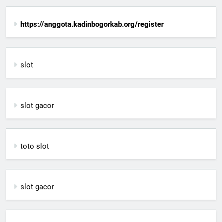
https://anggota.kadinbogorkab.org/register
slot
slot gacor
toto slot
slot gacor