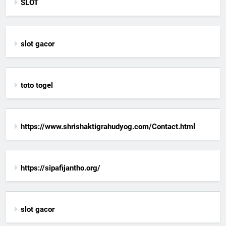
SLOT
slot gacor
toto togel
https://www.shrishaktigrahudyog.com/Contact.html
https://sipafijantho.org/
slot gacor