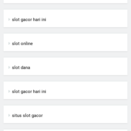
slot gacor hari ini
slot online
slot dana
slot gacor hari ini
situs slot gacor