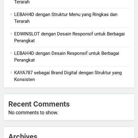
Terarah
LEBAH4D dengan Struktur Menu yang Ringkas dan
Terarah
EDWINSLOT dengan Desain Responsif untuk Berbagai
Perangkat
LEBAH4D dengan Desain Responsif untuk Berbagai
Perangkat
KAYA787 sebagai Brand Digital dengan Struktur yang
Konsisten
Recent Comments
No comments to show.
Archives