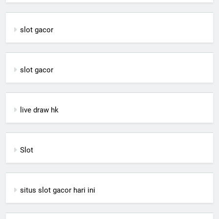
slot gacor
slot gacor
live draw hk
Slot
situs slot gacor hari ini