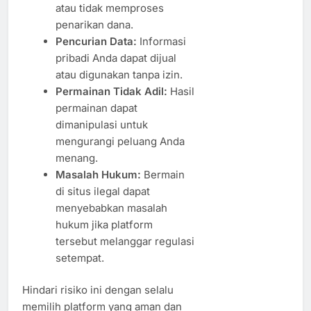
atau tidak memproses
penarikan dana.
Pencurian Data:
Informasi
pribadi Anda dapat dijual
atau digunakan tanpa izin.
Permainan Tidak Adil:
Hasil
permainan dapat
dimanipulasi untuk
mengurangi peluang Anda
menang.
Masalah Hukum:
Bermain
di situs ilegal dapat
menyebabkan masalah
hukum jika platform
tersebut melanggar regulasi
setempat.
Hindari risiko ini dengan selalu
memilih platform yang aman dan