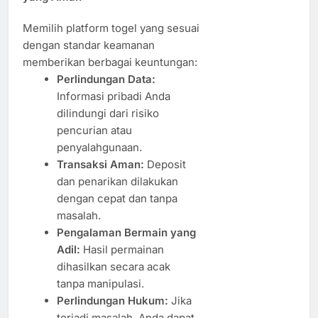
Memilih platform togel yang sesuai
dengan standar keamanan
memberikan berbagai keuntungan:
Perlindungan Data:
Informasi pribadi Anda
dilindungi dari risiko
pencurian atau
penyalahgunaan.
Transaksi Aman:
Deposit
dan penarikan dilakukan
dengan cepat dan tanpa
masalah.
Pengalaman Bermain yang
Adil:
Hasil permainan
dihasilkan secara acak
tanpa manipulasi.
Perlindungan Hukum:
Jika
terjadi masalah, Anda dapat