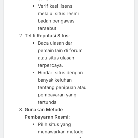
Verifikasi lisensi
melalui situs resmi
badan pengawas
tersebut.
Teliti Reputasi Situs:
Baca ulasan dari
pemain lain di forum
atau situs ulasan
terpercaya.
Hindari situs dengan
banyak keluhan
tentang penipuan atau
pembayaran yang
tertunda.
Gunakan Metode
Pembayaran Resmi:
Pilih situs yang
menawarkan metode