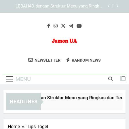
Skip
EDWINSLOT dengan Desain Responsif untuk
to
Berbagai Perangkat
content
LEBAH4D dengan Desain Responsif untuk
Berbagai Perangkat
EDWINSLOT dengan Struktur Menu yang Ringkas
dan Terarah
LEBAH4D dengan Struktur Menu yang Ringkas
dan Terarah
Jamon UA
Nikmati Jamon Iberico Berkualitas Dari
EDWINSLOT dengan Desain Responsif untuk
NEWSLETTER
RANDOM NEWS
Berbagai Perangkat
Jamonua. Produk Khas Spanyol Dengan
LEBAH4D dengan Desain Responsif untuk
Cita Rasa Autentik.
Berbagai Perangkat
MENU
DWINSLOT dengan Struktur Menu yang Ringkas dan Terarah
HEADLINES
 Weeks Ago
Home
Tips Togel