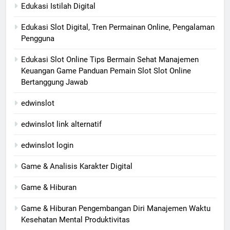
Edukasi Istilah Digital
Edukasi Slot Digital, Tren Permainan Online, Pengalaman
Pengguna
Edukasi Slot Online Tips Bermain Sehat Manajemen
Keuangan Game Panduan Pemain Slot Slot Online
Bertanggung Jawab
edwinslot
edwinslot link alternatif
edwinslot login
Game & Analisis Karakter Digital
Game & Hiburan
Game & Hiburan Pengembangan Diri Manajemen Waktu
Kesehatan Mental Produktivitas