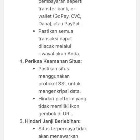
pembayaran seperti
transfer bank, e-
wallet (GoPay, OVO,
Dana), atau PayPal.
Pastikan semua
transaksi dapat
dilacak melalui
riwayat akun Anda.
Periksa Keamanan Situs:
Pastikan situs
menggunakan
protokol SSL untuk
mengenkripsi data.
Hindari platform yang
tidak memiliki ikon
gembok di URL.
Hindari Janji Berlebihan:
Situs terpercaya tidak
akan menawarkan