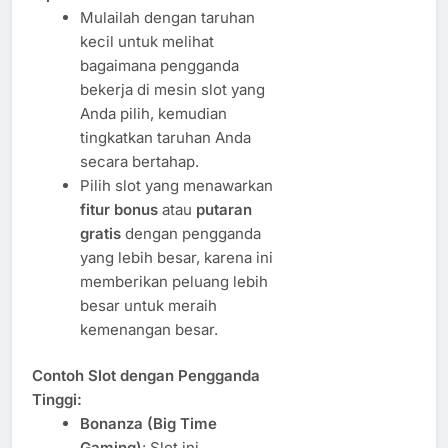
Mulailah dengan taruhan
kecil untuk melihat
bagaimana pengganda
bekerja di mesin slot yang
Anda pilih, kemudian
tingkatkan taruhan Anda
secara bertahap.
Pilih slot yang menawarkan
fitur bonus
atau
putaran
gratis
dengan pengganda
yang lebih besar, karena ini
memberikan peluang lebih
besar untuk meraih
kemenangan besar.
Contoh Slot dengan Pengganda
Tinggi:
Bonanza (Big Time
Gaming)
: Slot ini