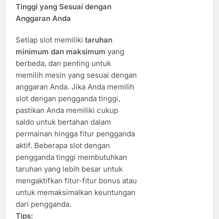
Tinggi yang Sesuai dengan
Anggaran Anda
Setiap slot memiliki
taruhan
minimum dan maksimum
yang
berbeda, dan penting untuk
memilih mesin yang sesuai dengan
anggaran Anda. Jika Anda memilih
slot dengan pengganda tinggi,
pastikan Anda memiliki cukup
saldo untuk bertahan dalam
permainan hingga fitur pengganda
aktif. Beberapa slot dengan
pengganda tinggi membutuhkan
taruhan yang lebih besar untuk
mengaktifkan fitur-fitur bonus atau
untuk memaksimalkan keuntungan
dari pengganda.
Tips: