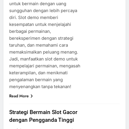
untuk bermain dengan uang
sungguhan dengan lebih percaya
diri. Slot demo memberi
kesempatan untuk menjelajahi
berbagai permainan,
bereksperimen dengan strategi
taruhan, dan memahami cara
memaksimalkan peluang menang.
Jadi, manfaatkan slot demo untuk
mempelajari permainan, mengasah
keterampilan, dan menikmati
pengalaman bermain yang
menyenangkan tanpa tekanan!
Read More
Strategi Bermain Slot Gacor
dengan Pengganda Tinggi