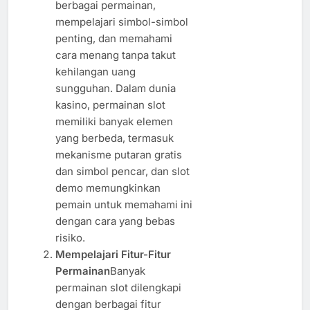
berbagai permainan,
mempelajari simbol-simbol
penting, dan memahami
cara menang tanpa takut
kehilangan uang
sungguhan. Dalam dunia
kasino, permainan slot
memiliki banyak elemen
yang berbeda, termasuk
mekanisme putaran gratis
dan simbol pencar, dan slot
demo memungkinkan
pemain untuk memahami ini
dengan cara yang bebas
risiko.
Mempelajari Fitur-Fitur
Permainan
Banyak
permainan slot dilengkapi
dengan berbagai fitur