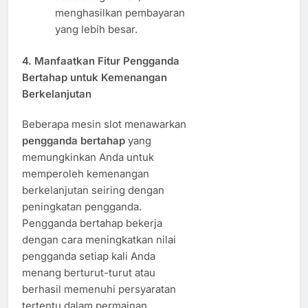
menghasilkan pembayaran
yang lebih besar.
4.
Manfaatkan Fitur Pengganda
Bertahap untuk Kemenangan
Berkelanjutan
Beberapa mesin slot menawarkan
pengganda bertahap
yang
memungkinkan Anda untuk
memperoleh kemenangan
berkelanjutan seiring dengan
peningkatan pengganda.
Pengganda bertahap bekerja
dengan cara meningkatkan nilai
pengganda setiap kali Anda
menang berturut-turut atau
berhasil memenuhi persyaratan
tertentu dalam permainan.