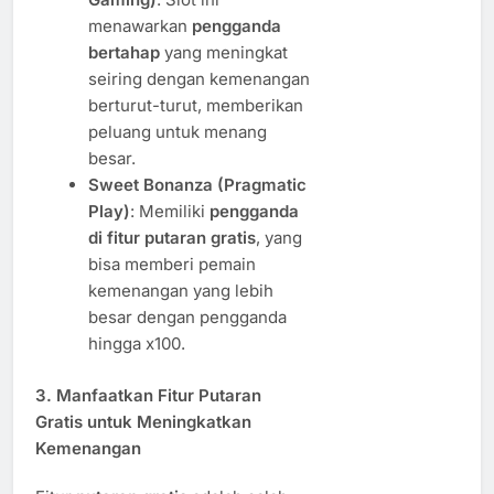
menawarkan
pengganda
bertahap
yang meningkat
seiring dengan kemenangan
berturut-turut, memberikan
peluang untuk menang
besar.
Sweet Bonanza (Pragmatic
Play)
: Memiliki
pengganda
di fitur putaran gratis
, yang
bisa memberi pemain
kemenangan yang lebih
besar dengan pengganda
hingga x100.
3.
Manfaatkan Fitur Putaran
Gratis untuk Meningkatkan
Kemenangan