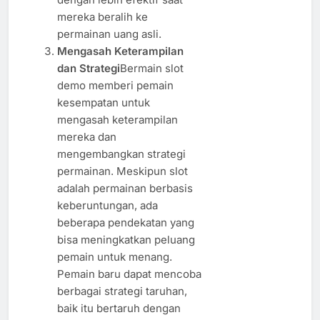
mereka beralih ke
permainan uang asli.
Mengasah Keterampilan
dan Strategi
Bermain slot
demo memberi pemain
kesempatan untuk
mengasah keterampilan
mereka dan
mengembangkan strategi
permainan. Meskipun slot
adalah permainan berbasis
keberuntungan, ada
beberapa pendekatan yang
bisa meningkatkan peluang
pemain untuk menang.
Pemain baru dapat mencoba
berbagai strategi taruhan,
baik itu bertaruh dengan