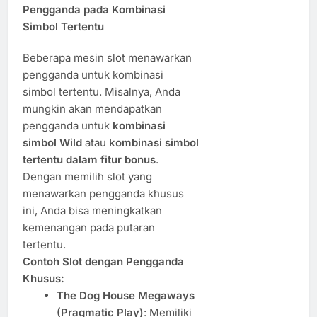
Pengganda pada Kombinasi
Simbol Tertentu
Beberapa mesin slot menawarkan
pengganda untuk kombinasi
simbol tertentu. Misalnya, Anda
mungkin akan mendapatkan
pengganda untuk
kombinasi
simbol Wild
atau
kombinasi simbol
tertentu dalam fitur bonus
.
Dengan memilih slot yang
menawarkan pengganda khusus
ini, Anda bisa meningkatkan
kemenangan pada putaran
tertentu.
Contoh Slot dengan Pengganda
Khusus:
The Dog House Megaways
(Pragmatic Play)
: Memiliki