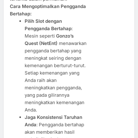
Cara Mengoptimalkan Pengganda
Bertahap:
Pilih Slot dengan
Pengganda Bertahap
:
Mesin seperti
Gonzo’s
Quest (NetEnt)
menawarkan
pengganda bertahap yang
meningkat seiring dengan
kemenangan berturut-turut.
Setiap kemenangan yang
Anda raih akan
meningkatkan pengganda,
yang pada gilirannya
meningkatkan kemenangan
Anda.
Jaga Konsistensi Taruhan
Anda
: Pengganda bertahap
akan memberikan hasil