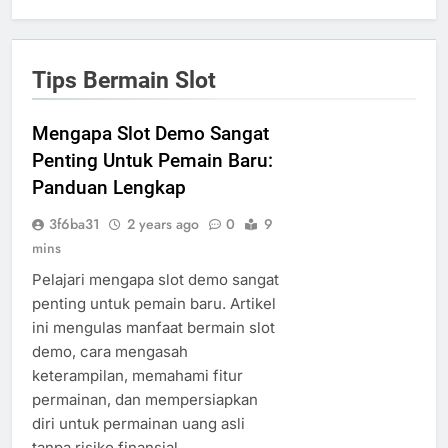
Tips Bermain Slot
Mengapa Slot Demo Sangat
Penting Untuk Pemain Baru:
Panduan Lengkap
3f6ba31
2 years ago
0
9
mins
Pelajari mengapa slot demo sangat
penting untuk pemain baru. Artikel
ini mengulas manfaat bermain slot
demo, cara mengasah
keterampilan, memahami fitur
permainan, dan mempersiapkan
diri untuk permainan uang asli
tanpa risiko finansial.